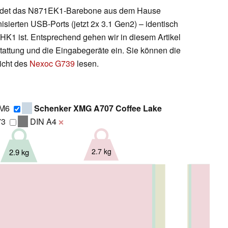
bildet das N871EK1-Barebone aus dem Hause
sierten USB-Ports (jetzt 2x 3.1 Gen2) – identisch
K1 ist. Entsprechend gehen wir in diesem Artikel
tattung und die Eingabegeräte ein. Sie können die
icht des
Nexoc G739
lesen.
1M6
Schenker XMG A707 Coffee Lake
73
DIN A4
❌
2.7 kg
2.9 kg