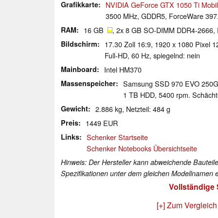
Grafikkarte
NVIDIA GeForce GTX 1050 Ti Mobi
3500 MHz, GDDR5, ForceWare 397.
RAM
16 GB
, 2x 8 GB SO-DIMM DDR4-2666, Du
Bildschirm
17.30 Zoll 16:9, 1920 x 1080 Pixe
Full-HD, 60 Hz, spiegelnd: nein
Mainboard
Intel HM370
Massenspeicher
Samsung SSD 970 EVO 250
1 TB HDD, 5400 rpm. Schächte
Gewicht
2.886 kg, Netzteil: 484 g
Preis
1449 EUR
Links
Schenker Startseite
Schenker Notebooks Übersichtseite
Hinweis: Der Hersteller kann abweichende Bauteile
Spezifikationen unter dem gleichen Modellnamen e
Vollständige
[+] Zum Vergleich