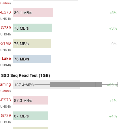
 2 Jahre
)
-ES73
80.1
MB/s
+5%
 UHS-II)
 G739
78
MB/s
+3%
 UHS-II)
2-51M6
76
MB/s
0%
 UHS-II)
e Lake
76
MB/s
UHS-II)
SSD Seq Read Test (1GB)
aming
167.4
MB/s
+99%
 2 Jahre
)
-ES73
87.3
MB/s
+4%
 UHS-II)
 G739
87
MB/s
+4%
 UHS-II)