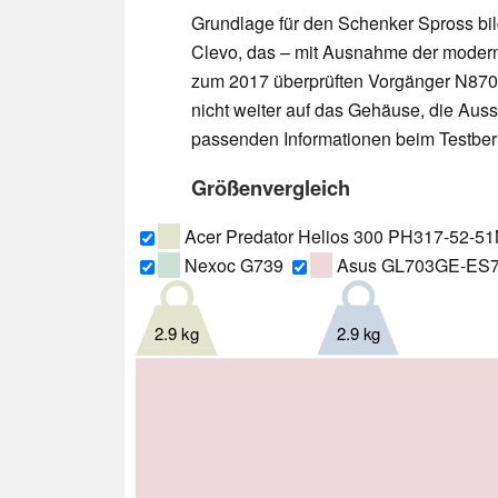
Grundlage für den Schenker Spross 
Clevo, das – mit Ausnahme der moderni
zum 2017 überprüften Vorgänger N870H
nicht weiter auf das Gehäuse, die Auss
passenden Informationen beim Testber
Größenvergleich
Acer Predator Helios 300 PH317-52-5
Nexoc G739
Asus GL703GE-ES
2.9 kg
2.9 kg