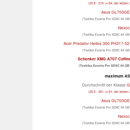
(
20.9 - 210, n=54, der letzten
Asus GL703GE
(Toshiba Exceria Pro SDXC 64 GB
Nexoc
(Toshiba Exceria Pro SDXC 64 GB
Acer Predator Helios 300 PH317-5
(Toshiba Exceria Pro SDXC 64 GB
Schenker XMG A707 Coffe
(Toshiba Exceria Pro SDXC 64 GB 
maximum AS 
Durchschnitt der Klasse
G
(
25.5 - 261, n=51, der letzten
Asus GL703GE
(Toshiba Exceria Pro SDXC 64 GB
Nexoc
(Toshiba Exceria Pro SDXC 64 GB