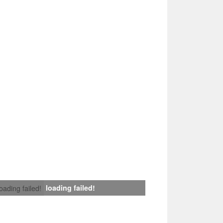
loading failed!
loading failed!