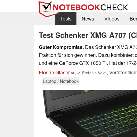
Tests
News
Videos
Be
Test Schenker XMG A707 (C
Guter Kompromiss.
Das Schenker XMG A707 
Fraktion für sich gewinnen. Dazu kombiniert 
und eine GeForce GTX 1050 Ti. Hat der 17-
Florian Glaser
,
Veröffentlic
👁
,
✓
Stefanie Voigt
Laptop / Notebook