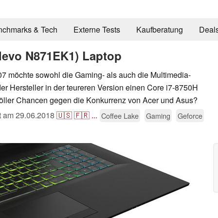
nchmarks & Tech
Externe Tests
Kaufberatung
Deal
levo N871EK1) Laptop
möchte sowohl die Gaming- als auch die Multimedia-
der Hersteller in der teureren Version einen Core i7-8750H
Zöller Chancen gegen die Konkurrenz von Acer und Asus?
ht am
29.06.2018
🇺🇸
🇫🇷
...
Coffee Lake
Gaming
Geforce