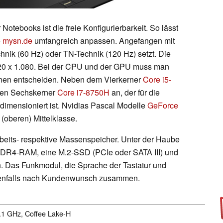
otebooks ist die freie Konfigurierbarkeit. So lässt
e
mysn.de
umfangreich anpassen. Angefangen mit
hnik (60 Hz) oder TN-Technik (120 Hz) setzt. Die
.920 x 1.080. Bei der CPU und der GPU muss man
onen entscheiden. Neben dem Vierkerner
Core i5-
den Sechskerner
Core i7-8750H
an, der für die
rdimensioniert ist. Nvidias Pascal Modelle
GeForce
(oberen) Mittelklasse.
beits- respektive Massenspeicher. Unter der Haube
DR4-RAM, eine M.2-SSD (PCIe oder SATA III) und
n. Das Funkmodul, die Sprache der Tastatur und
ebenfalls nach Kundenwunsch zusammen.
4.1 GHz, Coffee Lake-H