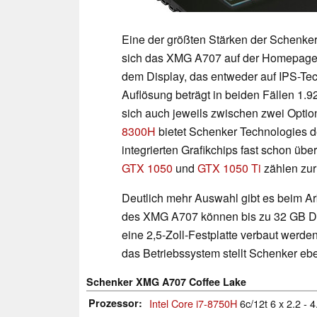
Eine der größten Stärken der Schenker N
sich das XMG A707 auf der Homepag
dem Display, das entweder auf IPS-Tec
Auflösung beträgt in beiden Fällen 1
sich auch jeweils zwischen zwei Opti
8300H
bietet Schenker Technologies 
integrierten Grafikchips fast schon übe
GTX 1050
und
GTX 1050 Ti
zählen zur 
Deutlich mehr Auswahl gibt es beim Ar
des XMG A707 können bis zu 32 GB D
eine 2,5-Zoll-Festplatte verbaut werde
das Betriebssystem stellt Schenker 
Schenker XMG A707 Coffee Lake
Prozessor
Intel Core i7-8750H
6c/12t 6 x 2.2 - 