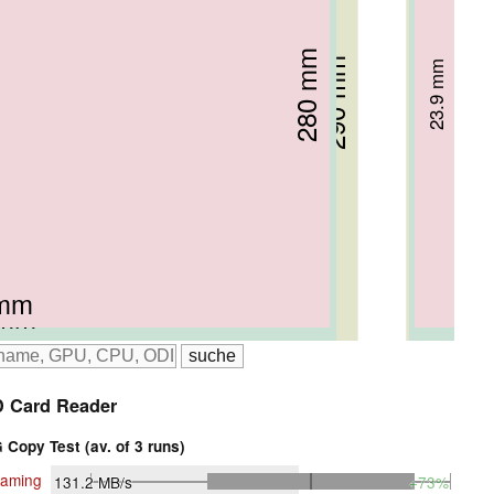
280 mm
289 mm
289 mm
290 mm
23.9 mm
27 mm
27 mm
29 mm
 mm
 mm
 mm
 mm
 Card Reader
Copy Test (av. of 3 runs)
aming
131.2
MB/s
+73%