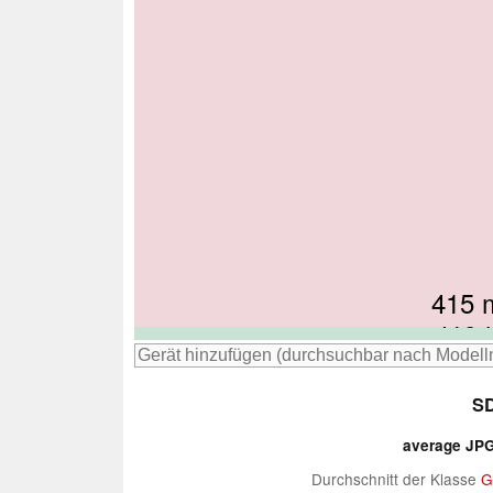
415
419
419
432
SD
average JPG 
Durchschnitt der Klasse
G