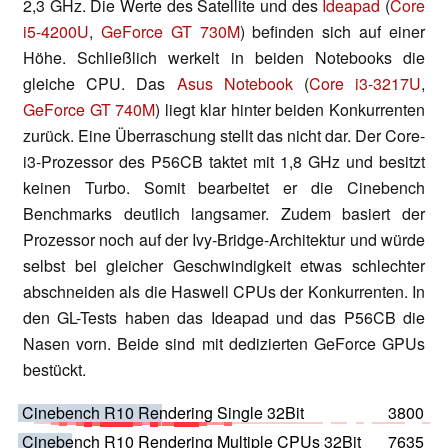
2,3 GHz. Die Werte des Satellite und des
Ideapad
(
Core
i5-4200U
,
GeForce GT 730M
) befinden sich auf einer
Höhe. Schließlich werkelt in beiden Notebooks die
gleiche CPU. Das
Asus Notebook
(
Core i3-3217U
,
GeForce GT 740M
) liegt klar hinter beiden Konkurrenten
zurück. Eine Überraschung stellt das nicht dar. Der Core-
i3-Prozessor des P56CB taktet mit 1,8 GHz und besitzt
keinen Turbo. Somit bearbeitet er die Cinebench
Benchmarks deutlich langsamer. Zudem basiert der
Prozessor noch auf der Ivy-Bridge-Architektur und würde
selbst bei gleicher Geschwindigkeit etwas schlechter
abschneiden als die Haswell CPUs der Konkurrenten. In
den GL-Tests haben das Ideapad und das P56CB die
Nasen vorn. Beide sind mit dedizierten GeForce GPUs
bestückt.
Cinebench R10 Rendering Single 32Bit
3800
Cinebench R10 Rendering Multiple CPUs 32Bit
7635