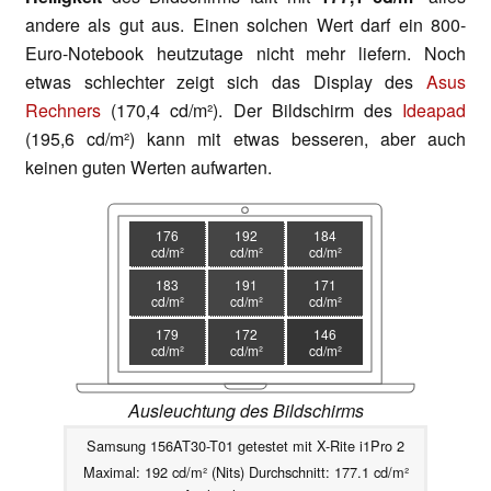
andere als gut aus. Einen solchen Wert darf ein 800-
Euro-Notebook heutzutage nicht mehr liefern. Noch
etwas schlechter zeigt sich das Display des
Asus
Rechners
(170,4 cd/m²). Der Bildschirm des
Ideapad
(195,6 cd/m²) kann mit etwas besseren, aber auch
keinen guten Werten aufwarten.
176
192
184
cd/m²
cd/m²
cd/m²
183
191
171
cd/m²
cd/m²
cd/m²
179
172
146
cd/m²
cd/m²
cd/m²
Ausleuchtung des Bildschirms
Samsung 156AT30-T01 getestet mit X-Rite i1Pro 2
Maximal: 192 cd/m² (Nits) Durchschnitt: 177.1 cd/m²