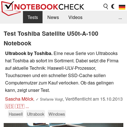
Tests
News
Videos
...
Benchmarks & Tech
Externe Tests
Test Toshiba Satellite U50t-A-100
Notebook
Kaufberatung
Deals
Suche
Jobs
Ultrabook by Toshiba.
Eine neue Serie von Ultrabooks
Forum
hat Toshiba ab sofort im Sortiment. Dabei setzt die Firma
auf aktuelle Technik: Haswell-ULV-Prozessor,
Touchscreen und ein schneller SSD-Cache sollen
Computernutzer zum Kauf verlocken. Ob das gelingen
kann, zeigt unser Test.
Sascha Mölck
,
Veröffentlicht am
15.10.2013
,
✓
Stefanie Voigt
🇺🇸
🇮🇹
...
Haswell
Ultrabook
Windows