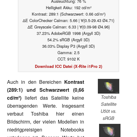
Ausleuchtung: 76 %
Helligkeit Akku: 192 cd/m²
Kontrast: 289:1 (Schwarzwert: 0.66 cd/m²)
ΔE ColorChecker Calman: 5.66 | ∀{0.5-29.43 Ø4.71}
ΔE Greyscale Calman: 6.33 | ∀{0.09-98 Ø4.96}
37.23% AdobeRGB 1998 (Argyll 3D)
54.2% sRGB (Argyll 3D)
36.03% Display P3 (Argyll 3D)
Gamma: 2.5
CCT: 9102 K
Download ICC Datei (X-Rite i1Pro 2)
Auch in den Bereichen
Kontrast
(289:1) und Schwarzwert (0,66
Toshiba
cd/m²)
liefert das Satellite keine
Satellite
überragenden Werte. Insgesamt
U50t vs.
verbaut Toshiba hier einen
sRGB
Bildschirm, der vielen Modellen in
niedrigpreisigen Notebooks