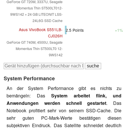
GeForce GT 720M, 3337U, Seagate
Momentus Thin ST500LT012-
9WS142 + 24 GB LITEONIT LSS-
24L6G SSD Cache
Asus VivoBook S551LB-
2.5
Points
+1%
CJ026H
GeForce GT 740M, 4500U, Seagate
Momentus Thin ST500LT0 12-
9WS142
System Performance
An der System Performance gibt es nichts zu
bemängeln: Das
System arbeitet flink, und
Anwendungen werden schnell gestartet
. Das
Notebook profitiert sehr von seinem SSD-Cache. Die
sehr guten PC-Mark-Werte bestätigen diesen
subjektiven Eindruck. Das Satellite schneidet deutlich