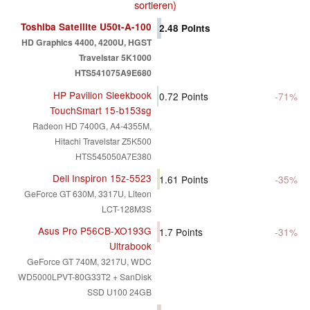
sortieren)
Toshiba Satellite U50t-A-100
2.48
Points
HD Graphics 4400, 4200U, HGST
Travelstar 5K1000
HTS541075A9E680
HP Pavilion Sleekbook
0.72
Points
-71%
TouchSmart 15-b153sg
Radeon HD 7400G, A4-4355M,
Hitachi Travelstar Z5K500
HTS545050A7E380
Dell Inspiron 15z-5523
1.61
Points
-35%
GeForce GT 630M, 3317U, Liteon
LCT-128M3S
Asus Pro P56CB-XO193G
1.7
Points
-31%
Ultrabook
GeForce GT 740M, 3217U, WDC
WD5000LPVT-80G33T2 + SanDisk
SSD U100 24GB