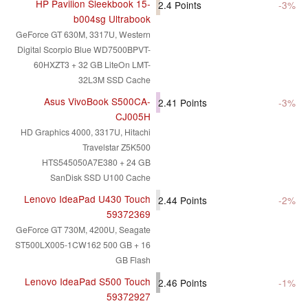
HP Pavilion Sleekbook 15-
2.4
Points
-3%
b004sg Ultrabook
GeForce GT 630M, 3317U, Western
Digital Scorpio Blue WD7500BPVT-
60HXZT3 + 32 GB LiteOn LMT-
32L3M SSD Cache
Asus VivoBook S500CA-
2.41
Points
-3%
CJ005H
HD Graphics 4000, 3317U, Hitachi
Travelstar Z5K500
HTS545050A7E380 + 24 GB
SanDisk SSD U100 Cache
Lenovo IdeaPad U430 Touch
2.44
Points
-2%
59372369
GeForce GT 730M, 4200U, Seagate
ST500LX005-1CW162 500 GB + 16
GB Flash
Lenovo IdeaPad S500 Touch
2.46
Points
-1%
59372927