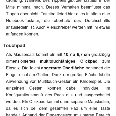
Ordnung. Während des Tippens gibt die Tastatur in der
Mitte minimal nach. Dieses Verhalten beeinflusst das
Tippen aber nicht. Toshiba liefert hier alles in allem eine
Notebook-Tastatur, die oberhalb des Durchschnitts
anzusiedeln ist. Auch Vielschreiber werden mit ihr etwas
anfangen können.
Touchpad
Als Mausersatz kommt ein mit
10,7 x 6,7 cm
großzügig
dimensioniertes
multitouchfähiges Clickpad
zum
Einsatz. Die leicht
angeraute Oberfläche
behindert die
Finger nicht am Gleiten. Dank der großen Fläche ist die
Anwendung von Multitouch-Gesten ein Kinderspiel. Die
einzelnen Gesten können dabei individuell im
Konfigurationsmenü des Pads ein- und ausgeschaltet
werden. Ein Clickpad kommt ohne separate Maustasten,
da es sich bei dem gesamten Pad um eine Taste
handelt. Anhand der Fingerposition im unteren Bereich