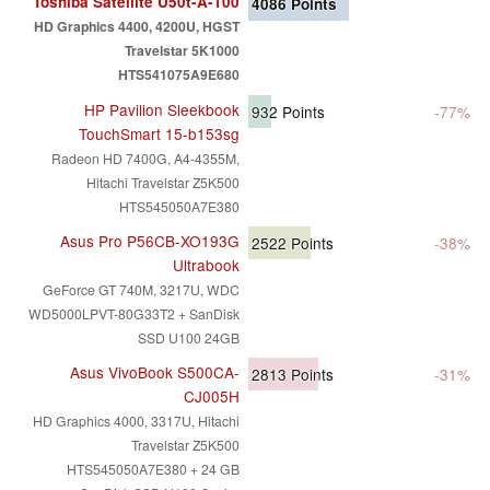
Toshiba Satellite U50t-A-100
4086
Points
HD Graphics 4400, 4200U, HGST
Travelstar 5K1000
HTS541075A9E680
HP Pavilion Sleekbook
932
Points
-77%
TouchSmart 15-b153sg
Radeon HD 7400G, A4-4355M,
Hitachi Travelstar Z5K500
HTS545050A7E380
Asus Pro P56CB-XO193G
2522
Points
-38%
Ultrabook
GeForce GT 740M, 3217U, WDC
WD5000LPVT-80G33T2 + SanDisk
SSD U100 24GB
Asus VivoBook S500CA-
2813
Points
-31%
CJ005H
HD Graphics 4000, 3317U, Hitachi
Travelstar Z5K500
HTS545050A7E380 + 24 GB