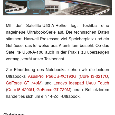
Mit der Satellite-U50-A-Reihe legt Toshiba eine
nagelneue Ultrabook-Serie auf. Die technischen Daten
stimmen: Haswell Prozessor, viel Speicherplatz und ein
Gehäuse, das teilweise aus Aluminium besteht. Ob das
Satellite U50t-A-100 auch in der Praxis zu überzeugen
vermag, verrät unser Testbericht.
Zur Einordnung des Notebooks ziehen wir die beiden
Ultrabooks
AsusPro P56CB-XO193G
(
Core i3-3217U
,
GeForce GT 740M
) und
Lenovo Ideapad U430 Touch
(
Core i5-4200U
,
GeForce GT 730M
) heran. Bei letzterem
handelt es sich um ein 14-Zoll-Ultrabook.
Gehäuse