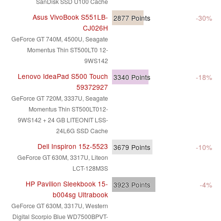
SanDisk SSD U100 Cache
Asus VivoBook S551LB-
2877
Points
-30%
CJ026H
GeForce GT 740M, 4500U, Seagate
Momentus Thin ST500LT0 12-
9WS142
Lenovo IdeaPad S500 Touch
3340
Points
-18%
59372927
GeForce GT 720M, 3337U, Seagate
Momentus Thin ST500LT012-
9WS142 + 24 GB LITEONIT LSS-
24L6G SSD Cache
Dell Inspiron 15z-5523
3679
Points
-10%
GeForce GT 630M, 3317U, Liteon
LCT-128M3S
HP Pavilion Sleekbook 15-
3923
Points
-4%
b004sg Ultrabook
GeForce GT 630M, 3317U, Western
Digital Scorpio Blue WD7500BPVT-