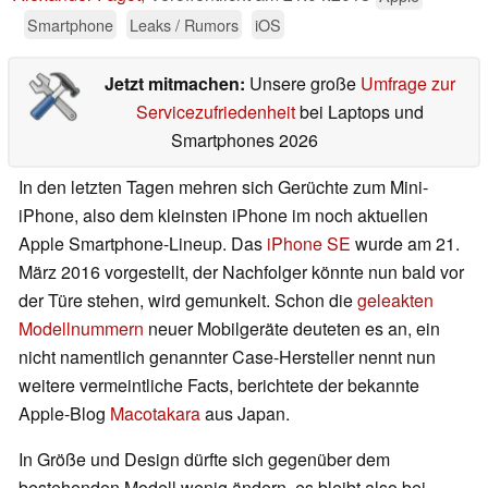
Smartphone
Leaks / Rumors
iOS
Jetzt mitmachen:
Unsere große
Umfrage zur
Servicezufriedenheit
bei Laptops und
Smartphones 2026
In den letzten Tagen mehren sich Gerüchte zum Mini-
iPhone, also dem kleinsten iPhone im noch aktuellen
Apple Smartphone-Lineup. Das
iPhone SE
wurde am 21.
März 2016 vorgestellt, der Nachfolger könnte nun bald vor
der Türe stehen, wird gemunkelt. Schon die
geleakten
Modellnummern
neuer Mobilgeräte deuteten es an, ein
nicht namentlich genannter Case-Hersteller nennt nun
weitere vermeintliche Facts, berichtete der bekannte
Apple-Blog
Macotakara
aus Japan.
In Größe und Design dürfte sich gegenüber dem
bestehenden Modell wenig ändern, es bleibt also bei