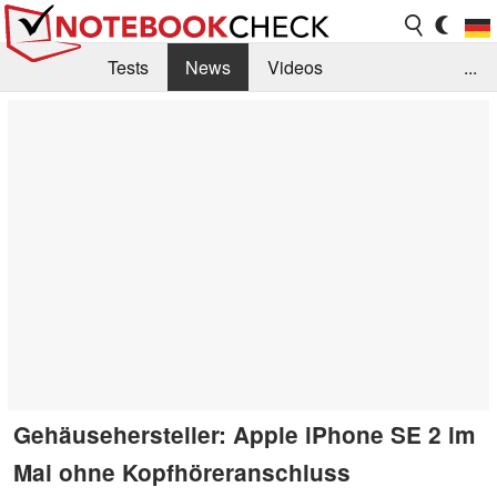
Tests
News
Videos
...
Benchmarks & Tech
Externe Tests
Kaufberatung
Deals
Suche
Jobs
Forum
Gehäusehersteller: Apple iPhone SE 2 im
Mai ohne Kopfhöreranschluss