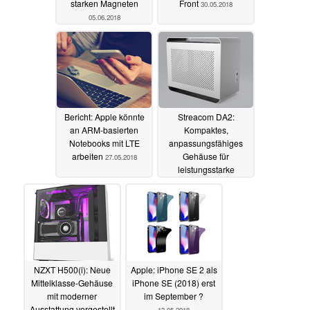
starken Magneten
Front
30.05.2018
05.06.2018
Bericht: Apple könnte
Streacom DA2:
an ARM-basierten
Kompaktes,
Notebooks mit LTE
anpassungsfähiges
arbeiten
Gehäuse für
27.05.2018
leistungsstarke
Komponenten
vorgestellt
25.05.2018
NZXT H500(i): Neue
Apple: iPhone SE 2 als
Mittelklasse-Gehäuse
iPhone SE (2018) erst
mit moderner
im September ?
Ausstattung vorgestellt
13.05.2018