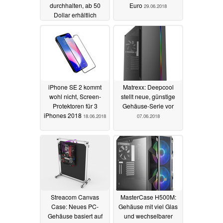
durchhalten, ab 50
Euro
29.06.2018
Dollar erhältlich
10.09.2018
iPhone SE 2 kommt
Matrexx: Deepcool
wohl nicht, Screen-
stellt neue, günstige
Protektoren für 3
Gehäuse-Serie vor
iPhones 2018
18.06.2018
07.06.2018
Streacom Canvas
MasterCase H500M:
Case: Neues PC-
Gehäuse mit viel Glas
Gehäuse basiert auf
und wechselbarer