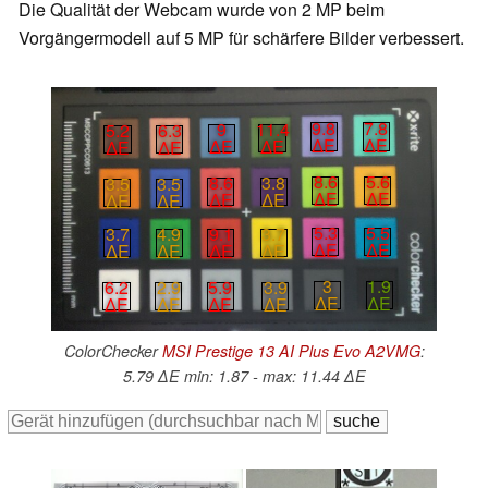
Die Qualität der Webcam wurde von 2 MP beim
Vorgängermodell auf 5 MP für schärfere Bilder verbessert.
9.8
7.8
9
11.4
5.2
6.3
∆E
∆E
∆E
∆E
∆E
∆E
8.6
5.6
8.6
3.8
3.5
3.5
∆E
∆E
∆E
∆E
∆E
∆E
5.3
5.5
9.1
3.7
3.7
4.9
∆E
∆E
∆E
∆E
∆E
∆E
3
1.9
5.9
3.9
6.2
2.9
∆E
∆E
∆E
∆E
∆E
∆E
ColorChecker
MSI Prestige 13 AI Plus Evo A2VMG
:
5.79 ∆E min: 1.87 - max: 11.44 ∆E