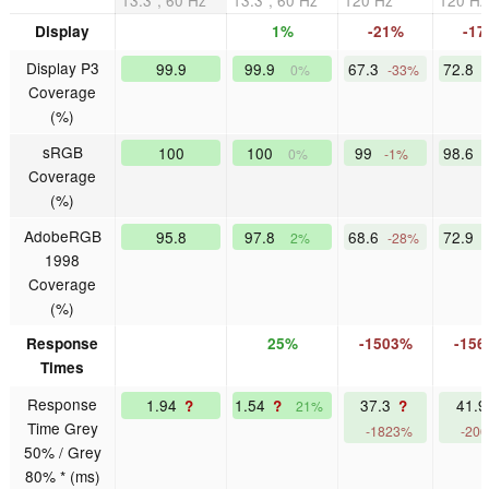
Display
1%
-21%
-1
Display P3
99.9
99.9
67.3
72.8
0%
-33%
Coverage
(%)
sRGB
100
100
99
98.6
0%
-1%
Coverage
(%)
AdobeRGB
95.8
97.8
68.6
72.9
2%
-28%
1998
Coverage
(%)
Response
25%
-1503%
-15
Times
Response
1.94
1.54
37.3
41.
?
?
?
21%
Time Grey
-1823%
-20
50% / Grey
80% * (ms)