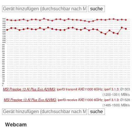
1550
1500
1450
1400
1350
1300
1250
1200
1150
1100
1050
1000
950
900
850
800
750
700
650
600
550
500
450
400
350
300
250
200
150
100
50
0
MSI Prestige 13 AI Plus Evo A2VMG
; iperf3 transmit AXE11000 6GHz; iperf 3.1.3:
Ø1303
(1200-1351) MBit/s
MSI Prestige 13 AI Plus Evo A2VMG
; iperf3 receive AXE11000 6GHz; iperf 3.1.3:
Ø1528
(1485-1555) MBit/s
Webcam