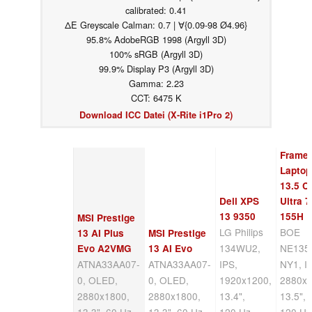
calibrated: 0.41
ΔE Greyscale Calman: 0.7 | ∀{0.09-98 Ø4.96}
95.8% AdobeRGB 1998 (Argyll 3D)
100% sRGB (Argyll 3D)
99.9% Display P3 (Argyll 3D)
Gamma: 2.23
CCT: 6475 K
Download ICC Datei (X-Rite i1Pro 2)
Frame
Laptop
13.5 C
Dell XPS
Ultra 7
13 9350
155H
MSI Prestige
LG Philips
BOE
13 AI Plus
MSI Prestige
134WU2,
NE135
Evo A2VMG
13 AI Evo
ATNA33AA07-
ATNA33AA07-
IPS,
NY1, I
0, OLED,
0, OLED,
1920x1200,
2880x1
2880x1800,
2880x1800,
13.4",
13.5",
13.3", 60 Hz
13.3", 60 Hz
120 Hz
120 Hz