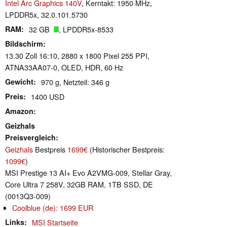
Intel Arc Graphics 140V
, Kerntakt: 1950 MHz,
LPDDR5x, 32.0.101.5730
RAM
32 GB
, LPDDR5x-8533
Bildschirm
13.30 Zoll 16:10, 2880 x 1800 Pixel 255 PPI,
ATNA33AA07-0, OLED, HDR, 60 Hz
Gewicht
970 g, Netzteil: 346 g
Preis
1400 USD
Amazon
Geizhals
Preisvergleich
Geizhals
Bestpreis
1699€
(Historischer Bestpreis:
1099€
)
MSI Prestige 13 AI+ Evo A2VMG-009, Stellar Gray,
Core Ultra 7 258V, 32GB RAM, 1TB SSD, DE
(0013Q3-009)
Coolblue (de): 1699 EUR
Links
MSI Startseite