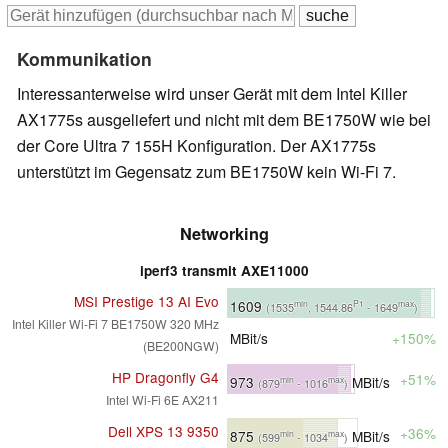
Kommunikation
Interessanterweise wird unser Gerät mit dem Intel Killer
AX1775s ausgeliefert und nicht mit dem BE1750W wie bei
der Core Ultra 7 155H Konfiguration. Der AX1775s
unterstützt im Gegensatz zum BE1750W kein Wi-Fi 7.
Networking
iperf3 transmit AXE11000
MSI Prestige 13 AI Evo
1609
min
P1
max
(1535
, 1544.86
- 1649
)
Intel Killer Wi-Fi 7 BE1750W 320 MHz
MBit/s
+150%
(BE200NGW)
HP Dragonfly G4
+51%
973
MBit/s
min
max
(879
- 1016
)
Intel Wi-Fi 6E AX211
Dell XPS 13 9350
+36%
875
MBit/s
min
max
(599
- 1034
)