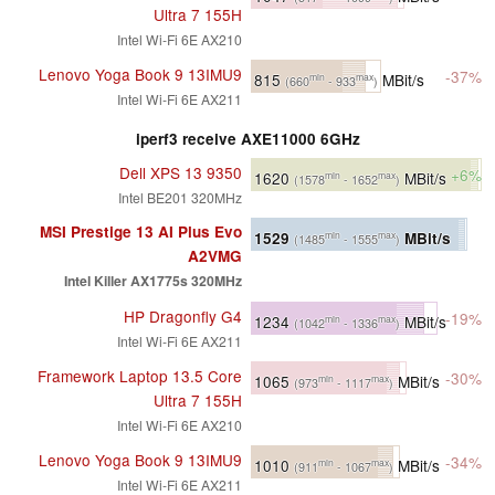
Ultra 7 155H
Intel Wi-Fi 6E AX210
Lenovo Yoga Book 9 13IMU9
-37%
815
MBit/s
min
max
(660
- 933
)
Intel Wi-Fi 6E AX211
iperf3 receive AXE11000 6GHz
Dell XPS 13 9350
+6%
1620
MBit/s
min
max
(1578
- 1652
)
Intel BE201 320MHz
MSI Prestige 13 AI Plus Evo
1529
MBit/s
min
max
(1485
- 1555
)
A2VMG
Intel Killer AX1775s 320MHz
HP Dragonfly G4
-19%
1234
MBit/s
min
max
(1042
- 1336
)
Intel Wi-Fi 6E AX211
Framework Laptop 13.5 Core
-30%
1065
MBit/s
min
max
(973
- 1117
)
Ultra 7 155H
Intel Wi-Fi 6E AX210
Lenovo Yoga Book 9 13IMU9
-34%
1010
MBit/s
min
max
(911
- 1067
)
Intel Wi-Fi 6E AX211