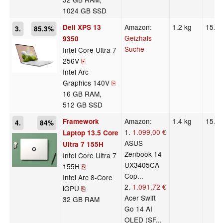
1024 GB SSD
Amazon:
1.2 kg
15.3
Dell XPS 13
3.
85.3%
Geizhals
9350
Suche
Intel Core Ultra 7
256V
⎘
Intel Arc
Graphics 140V
⎘
16 GB RAM,
512 GB SSD
Amazon:
1.4 kg
15.8
Framework
4.
84%
1.
1.099,00 €
Laptop 13.5 Core
ASUS
Ultra 7 155H
Zenbook 14
Intel Core Ultra 7
UX3405CA
155H
⎘
Cop...
Intel Arc 8-Core
2.
1.091,72 €
iGPU
⎘
Acer Swift
32 GB RAM
Go 14 AI
OLED (SF...