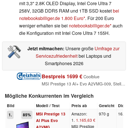
mit 3,3" 2.8K OLED Display, Intel Core Ultra 7
258V, 32GB DDR5 RAM und 1TB SSD kostet
bei
notebooksbilliger.de 1.800 Euro
. Für 200 Euro
weniger erhalten sie bei
notebooksbilliger.de
auch
die Konfiguration mit Intel Core Ultra 7 155H.
Jetzt mitmachen:
Unsere große
Umfrage zur
Servicezufriedenheit
bei Laptops und
Smartphones 2026
Bestpreis 1699 €
Coolblue
MSI Prestige 13 AI+ Evo A2VMG-009, Stellar Gray, Core Ultra 7 258V, 32GB RAM, 1TB SSD, DE (0013Q3-009)
Mögliche Konkurrenten im Vergleich
Bild
Modell / Test
Preis ab
Gewicht
Dick
Amazon:
970 g
16.9
MSI Prestige 13
1.
85%
1.
1.165,63 €
AI Plus Evo
MSI Prestige
A2VMG