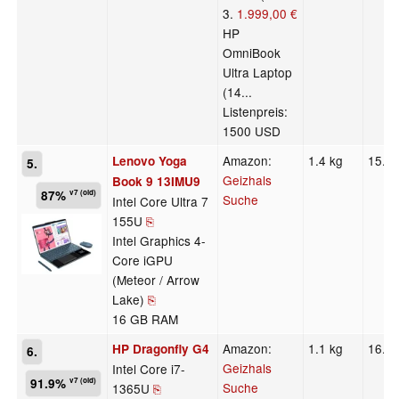
3.
1.999,00 €
HP
OmniBook
Ultra Laptop
(14...
Listenpreis:
1500 USD
Amazon:
1.4 kg
15.9
Lenovo Yoga
5.
Geizhals
Book 9 13IMU9
87%
v7 (old)
Suche
Intel Core Ultra 7
155U
⎘
Intel Graphics 4-
Core iGPU
(Meteor / Arrow
Lake)
⎘
16 GB RAM
Amazon:
1.1 kg
16.3
HP Dragonfly G4
6.
Geizhals
Intel Core i7-
91.9%
v7 (old)
Suche
1365U
⎘