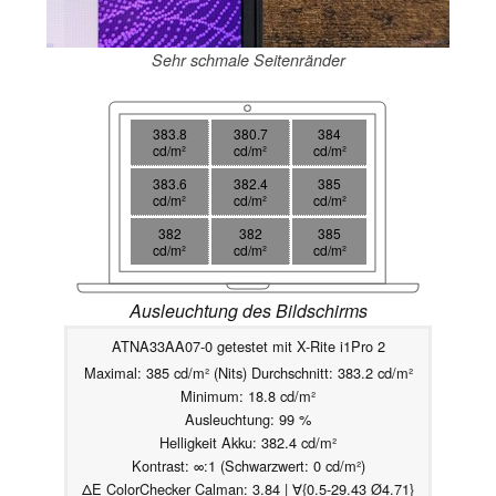
Sehr schmale Seitenränder
383.8
380.7
384
cd/m²
cd/m²
cd/m²
383.6
382.4
385
cd/m²
cd/m²
cd/m²
382
382
385
cd/m²
cd/m²
cd/m²
Ausleuchtung des Bildschirms
ATNA33AA07-0 getestet mit X-Rite i1Pro 2
Maximal: 385 cd/m² (Nits) Durchschnitt: 383.2 cd/m²
Minimum: 18.8 cd/m²
Ausleuchtung: 99 %
Helligkeit Akku: 382.4 cd/m²
Kontrast: ∞:1 (Schwarzwert: 0 cd/m²)
ΔE ColorChecker Calman: 3.84 | ∀{0.5-29.43 Ø4.71}