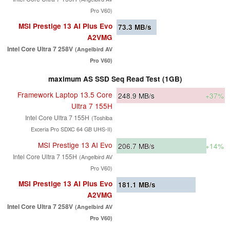
Pro V60)
MSI Prestige 13 AI Plus Evo
73.3
MB/s
A2VMG
Intel Core Ultra 7 258V
(Angelbird AV
Pro V60)
maximum AS SSD Seq Read Test (1GB)
Framework Laptop 13.5 Core
248.9
MB/s
+37%
Ultra 7 155H
Intel Core Ultra 7 155H
(Toshiba
Exceria Pro SDXC 64 GB UHS-II)
MSI Prestige 13 AI Evo
206.7
MB/s
+14%
Intel Core Ultra 7 155H
(Angelbird AV
Pro V60)
MSI Prestige 13 AI Plus Evo
181.1
MB/s
A2VMG
Intel Core Ultra 7 258V
(Angelbird AV
Pro V60)