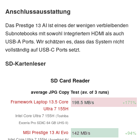
Anschlussausstattung
Das Prestige 13 AI ist eines der wenigen verbleibenden
Subnotebooks mit sowohl integriertem HDMI als auch
USB-A Ports. Wir schätzen es, dass das System nicht
vollständig auf USB-C Ports setzt.
SD-Kartenleser
SD Card Reader
average JPG Copy Test (av. of 3 runs)
Framework Laptop 13.5 Core
198.5
MB/s
+171%
Ultra 7 155H
Intel Core Ultra 7 155H
(Toshiba
Exceria Pro SDXC 64 GB UHS-II)
MSI Prestige 13 AI Evo
142
MB/s
+94%
Intel Core Ultra 7 155H
(Angelbird AV