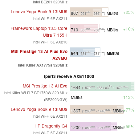
Intel BE201 320MHz
Lenovo Yoga Book 9 13IMU9
+25%
807
MBit/s
min
max
(591
- 989
)
Intel Wi-Fi 6E AX211
Framework Laptop 13.5 Core
+10%
710
MBit/s
min
max
(355
- 758
)
Ultra 7 155H
Intel Wi-Fi 6E AX210
MSI Prestige 13 AI Plus Evo
644
MBit/s
min
max
(331
- 781
)
A2VMG
Intel Killer AX1775s 320MHz
iperf3 receive AXE11000
MSI Prestige 13 AI Evo
1644
min
P1
max
(1579
, 1581.03
- 1671
)
Intel Killer Wi-Fi 7 BE1750W 320 MHz
MBit/s
+113%
(BE200NGW)
Lenovo Yoga Book 9 13IMU9
+77%
1367
MBit/s
min
max
(1203
- 1448
)
Intel Wi-Fi 6E AX211
HP Dragonfly G4
+55%
1200
MBit/s
min
max
(1059
- 1247
)
Intel Wi-Fi 6E AX211