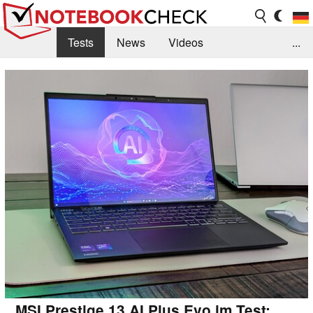
Tests
News
Videos
...
Benchmarks & Tech
Externe Tests
Kaufberatung
Deals
Suche
Jobs
Forum
MSI Prestige 13 AI Plus Evo im Test: