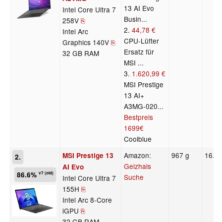
13 AI Evo
Intel Core Ultra 7
Busin...
258V
⎘
2.
44,78 €
Intel Arc
CPU-Lüfter
Graphics 140V
⎘
Ersatz für
32 GB RAM
MSI ...
3.
1.620,99 €
MSI Prestige
13 AI+
A3MG-020...
Bestpreis
1699€
Coolblue
Amazon:
967 g
16.9
MSI Prestige 13
2.
Geizhals
AI Evo
86.6%
v7 (old)
Suche
Intel Core Ultra 7
155H
⎘
Intel Arc 8-Core
iGPU
⎘
32 GB RAM,