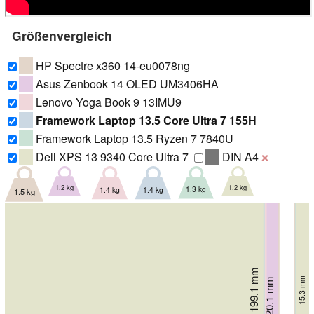
Größenvergleich
HP Spectre x360 14-eu0078ng
Asus Zenbook 14 OLED UM3406HA
Lenovo Yoga Book 9 13IMU9
Framework Laptop 13.5 Core Ultra 7 155H
Framework Laptop 13.5 Ryzen 7 7840U
Dell XPS 13 9340 Core Ultra 7
DIN A4
❌
1.2 kg
1.2 kg
1.3 kg
1.4 kg
1.4 kg
1.5 kg
199.1 mm
203.9 mm
15.3 mm
15.95 mm
220.1 mm
220.4 mm
228.98 mm
228.98 mm
14.9 mm
16.9 mm
15.85 mm
15.85 mm