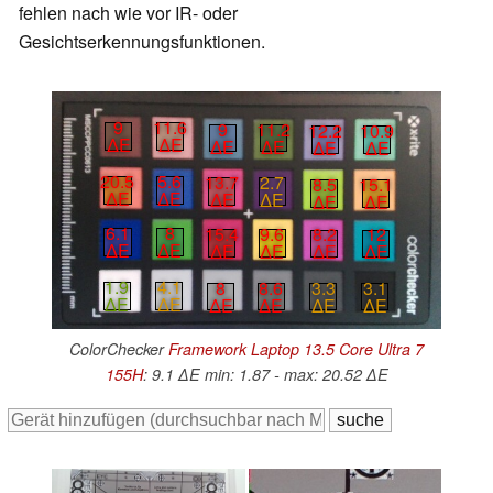
fehlen nach wie vor IR- oder
Gesichtserkennungsfunktionen.
9
11.6
9
11.2
12.2
10.9
∆E
∆E
∆E
∆E
∆E
∆E
20.5
5.6
13.7
2.7
8.5
15.1
∆E
∆E
∆E
∆E
∆E
∆E
6.1
8
15.4
9.6
8.2
12
∆E
∆E
∆E
∆E
∆E
∆E
1.9
4.1
8
8.6
3.3
3.1
∆E
∆E
∆E
∆E
∆E
∆E
ColorChecker
Framework Laptop 13.5 Core Ultra 7
155H
: 9.1 ∆E min: 1.87 - max: 20.52 ∆E