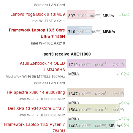
Wireless LAN Card
Lenovo Yoga Book 9 13IMU9
+14%
807
MBit/s
min
max
(591
- 989
)
Intel Wi-Fi 6E AX211
Framework Laptop 13.5 Core
710
MBit/s
min
max
(355
- 758
)
Ultra 7 155H
Intel Wi-Fi 6E AX210
iperf3 receive AXE11000
Asus Zenbook 14 OLED
1712
min
P1
max
(1684
, 1684.87
- 1729
)
UM3406HA
MBit/s
+102%
MediaTek Wi-Fi 6E MT7922 160MHz
Wireless LAN Card
HP Spectre x360 14-eu0078ng
1647
min
P1
max
(1625
, 1625.29
- 1669
)
Intel Wi-Fi 7 BE200 320MHz
MBit/s
+94%
Dell XPS 13 9340 Core Ultra 7
1504
min
P1
max
(1431
, 1431.87
- 1544
)
Intel Wi-Fi 7 BE200 320MHz
MBit/s
+77%
Framework Laptop 13.5 Ryzen 7
+65%
1403
MBit/s
min
max
(1292
- 1492
)
7840U