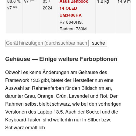
88.6 %
v7
05 /
1.2 kg
14.9 mm
Asus Zenbook
(old)
v7
2024
(old)
14 OLED
UM3406HA
R7 8840HS,
Radeon 780M
Gehäuse — Einige weitere Farboptionen
Obwohl es keine Änderungen am Gehäuse des
Framework 13.5 gibt, bietet der Hersteller nun eine
Auswahl an Rahmenfarben für den Bildschirm an,
darunter Grau, Orange, Grün, Lavendel und Rot. Der
Rahmen selbst bleibt schwarz, wie bei den vorherigen
Versionen des Laptop 13.5. Auch der Sockel und die
Keyboard-Tasten sind weiterhin nur in Silber bzw.
Schwarz erhältlich.