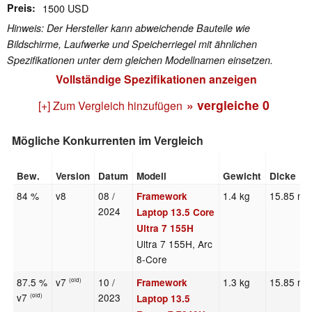
Preis
1500 USD
Hinweis: Der Hersteller kann abweichende Bauteile wie
Bildschirme, Laufwerke und Speicherriegel mit ähnlichen
Spezifikationen unter dem gleichen Modellnamen einsetzen.
Vollständige Spezifikationen anzeigen
» vergleiche
0
[+] Zum Vergleich hinzufügen
Mögliche Konkurrenten im Vergleich
Bew.
Version
Datum
Modell
Gewicht
Dicke
84 %
v8
08 /
1.4 kg
15.85 m
Framework
2024
Laptop 13.5 Core
Ultra 7 155H
Ultra 7 155H, Arc
8-Core
87.5 %
v7
10 /
1.3 kg
15.85 m
Framework
(old)
v7
2023
(old)
Laptop 13.5