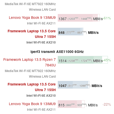
MediaTek Wi-Fi 6E MT7922 160MHz
Wireless LAN Card
Lenovo Yoga Book 9 13IMU9
+61%
1367
MBit/s
min
max
(1203
- 1448
)
Intel Wi-Fi 6E AX211
Framework Laptop 13.5 Core
848
MBit/s
min
max
(777
- 883
)
Ultra 7 155H
Intel Wi-Fi 6E AX210
iperf3 transmit AXE11000 6GHz
Framework Laptop 13.5 Ryzen 7
+45%
1514
MBit/s
min
max
(1238
- 1724
)
7840U
MediaTek Wi-Fi 6E MT7922 160MHz
Wireless LAN Card
Framework Laptop 13.5 Core
1047
MBit/s
min
max
(517
- 1099
)
Ultra 7 155H
Intel Wi-Fi 6E AX210
Lenovo Yoga Book 9 13IMU9
-22%
815
MBit/s
min
max
(660
- 933
)
Intel Wi-Fi 6E AX211