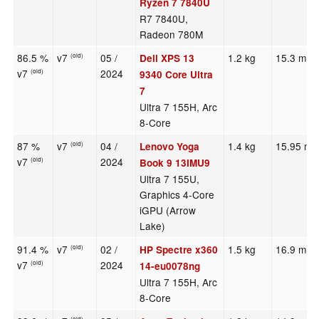
Ryzen 7 7840U
R7 7840U,
Radeon 780M
86.5 %
v7
05 /
1.2 kg
15.3 mm
Dell XPS 13
(old)
v7
2024
(old)
9340 Core Ultra
7
Ultra 7 155H, Arc
8-Core
87 %
v7
04 /
1.4 kg
15.95 m
Lenovo Yoga
(old)
v7
2024
(old)
Book 9 13IMU9
Ultra 7 155U,
Graphics 4-Core
iGPU (Arrow
Lake)
91.4 %
v7
02 /
1.5 kg
16.9 mm
HP Spectre x360
(old)
v7
2024
(old)
14-eu0078ng
Ultra 7 155H, Arc
8-Core