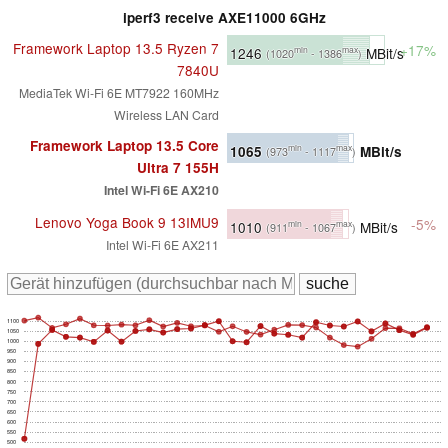
iperf3 receive AXE11000 6GHz
Framework Laptop 13.5 Ryzen 7
+17%
1246
MBit/s
min
max
(1020
- 1386
)
7840U
MediaTek Wi-Fi 6E MT7922 160MHz
Wireless LAN Card
Framework Laptop 13.5 Core
1065
MBit/s
min
max
(973
- 1117
)
Ultra 7 155H
Intel Wi-Fi 6E AX210
Lenovo Yoga Book 9 13IMU9
-5%
1010
MBit/s
min
max
(911
- 1067
)
Intel Wi-Fi 6E AX211
1100
1050
1000
950
900
850
800
750
700
650
600
550
500