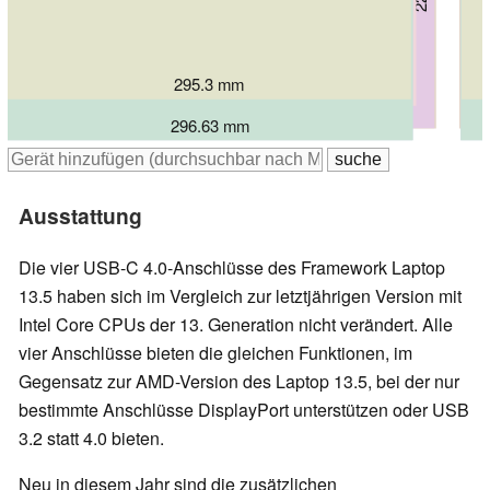
295.3 mm
299.1 mm
312.4 mm
313.7 mm
296.63 mm
296.63 mm
Ausstattung
Die vier USB-C 4.0-Anschlüsse des Framework Laptop
13.5 haben sich im Vergleich zur letztjährigen Version mit
Intel Core CPUs der 13. Generation nicht verändert. Alle
vier Anschlüsse bieten die gleichen Funktionen, im
Gegensatz zur AMD-Version des Laptop 13.5, bei der nur
bestimmte Anschlüsse DisplayPort unterstützen oder USB
3.2 statt 4.0 bieten.
Neu in diesem Jahr sind die zusätzlichen