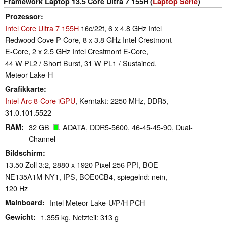
Framework Laptop 13.5 Core Ultra 7 155H (
Laptop Serie
)
Prozessor
Intel Core Ultra 7 155H
16c/22t, 6 x 4.8 GHz Intel
Redwood Cove P-Core, 8 x 3.8 GHz Intel Crestmont
E-Core, 2 x 2.5 GHz Intel Crestmont E-Core,
44 W PL2 / Short Burst, 31 W PL1 / Sustained,
Meteor Lake-H
Grafikkarte
Intel Arc 8-Core iGPU
, Kerntakt: 2250 MHz, DDR5,
31.0.101.5522
RAM
32 GB
, ADATA, DDR5-5600, 46-45-45-90, Dual-
Channel
Bildschirm
13.50 Zoll 3:2, 2880 x 1920 Pixel 256 PPI, BOE
NE135A1M-NY1, IPS, BOE0CB4, spiegelnd: nein,
120 Hz
Mainboard
Intel Meteor Lake-U/P/H PCH
Gewicht
1.355 kg, Netzteil: 313 g