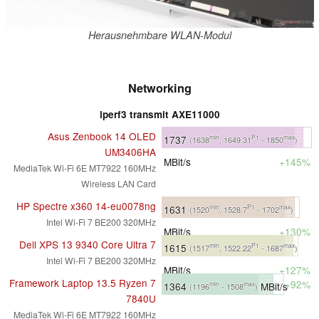
Herausnehmbare WLAN-Modul
Networking
iperf3 transmit AXE11000
Asus Zenbook 14 OLED
1737
min
P1
max
(1638
, 1649.31
- 1850
)
UM3406HA
MBit/s
+145%
MediaTek Wi-Fi 6E MT7922 160MHz
Wireless LAN Card
HP Spectre x360 14-eu0078ng
1631
min
P1
max
(1520
, 1528.7
- 1702
)
Intel Wi-Fi 7 BE200 320MHz
MBit/s
+130%
Dell XPS 13 9340 Core Ultra 7
1615
min
P1
max
(1517
, 1522.22
- 1687
)
Intel Wi-Fi 7 BE200 320MHz
MBit/s
+127%
Framework Laptop 13.5 Ryzen 7
+92%
1364
MBit/s
min
max
(1196
- 1508
)
7840U
MediaTek Wi-Fi 6E MT7922 160MHz