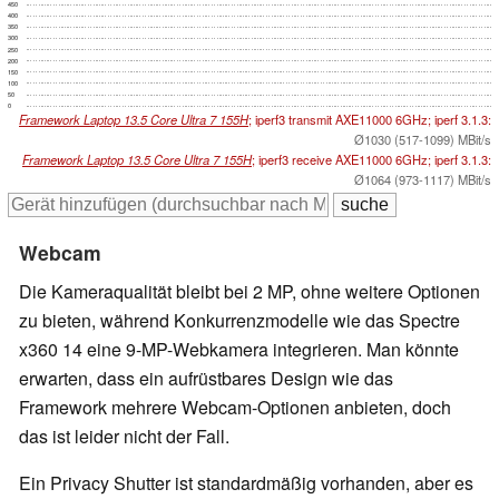
450
400
350
300
250
200
150
100
50
0
Framework Laptop 13.5 Core Ultra 7 155H
; iperf3 transmit AXE11000 6GHz; iperf 3.1.3:
Ø1030 (517-1099) MBit/s
Framework Laptop 13.5 Core Ultra 7 155H
; iperf3 receive AXE11000 6GHz; iperf 3.1.3:
Ø1064 (973-1117) MBit/s
Webcam
Die Kameraqualität bleibt bei 2 MP, ohne weitere Optionen
zu bieten, während Konkurrenzmodelle wie das Spectre
x360 14 eine 9-MP-Webkamera integrieren. Man könnte
erwarten, dass ein aufrüstbares Design wie das
Framework mehrere Webcam-Optionen anbieten, doch
das ist leider nicht der Fall.
Ein Privacy Shutter ist standardmäßig vorhanden, aber es