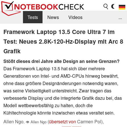
Tests
News
Videos
...
Benchmarks & Tech
Externe Tests
Framework Laptop 13.5 Core Ultra 7 im
Test: Neues 2.8K-120-Hz-Display mit Arc 8
Kaufberatung
Deals
Suche
Jobs
Grafik
Forum
Stößt dieses drei Jahre alte Design an seine Grenzen?
Das Framework Laptop 13.5 hat sich über mehrere
Generationen von Intel- und AMD-CPUs hinweg bewährt,
ohne dass größere Designänderungen notwendig waren,
was seine Vielseitigkeit unterstreicht. Zwar tragen das
verbesserte Display und die integrierte Grafik dazu bei, das
Modell wettbewerbsfähig zu halten, doch die
Kühltechnologie könnte inzwischen etwas veraltet sein.
Allen Ngo
(
übersetzt von
Carmen Pol),
,
👁
Allen Ngo