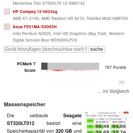
Momentus Thin ST500LT0 12-9WS142
HP Compaq 15-h024sg
AMD E1-2100, AMD Radeon HD 8210, Toshiba MQ01ABF050
Asus F551MA-SX063H
Intel Pentium N3520, Intel HD Graphics (Bay Trail), Western
Digital Scorpio Blue WD5000LPVX
PCMark 7
787 Punkte
Score
Hilfe
... im Vergleich
Massenspeicher
Die verbaute
Seagate
ST320LT012
besitzt eine
Speicherkapazität von
320 GB
und