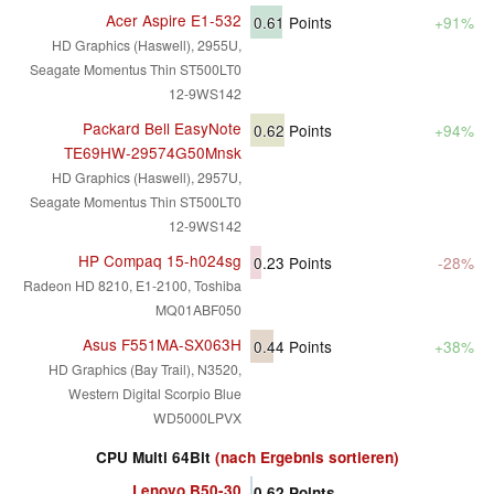
Acer Aspire E1-532
0.61
Points
+91%
HD Graphics (Haswell), 2955U,
Seagate Momentus Thin ST500LT0
12-9WS142
Packard Bell EasyNote
0.62
Points
+94%
TE69HW-29574G50Mnsk
HD Graphics (Haswell), 2957U,
Seagate Momentus Thin ST500LT0
12-9WS142
HP Compaq 15-h024sg
0.23
Points
-28%
Radeon HD 8210, E1-2100, Toshiba
MQ01ABF050
Asus F551MA-SX063H
0.44
Points
+38%
HD Graphics (Bay Trail), N3520,
Western Digital Scorpio Blue
WD5000LPVX
CPU Multi 64Bit
(nach Ergebnis sortieren)
Lenovo B50-30
0.62
Points