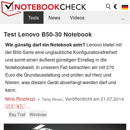
Tests
News
Videos
...
Benchmarks & Tech
Externe Tests
Test Lenovo B50-30 Notebook
Kaufberatung
Deals
Suche
Jobs
Wie günstig darf ein Notebook sein?
Lenovo bietet mit
der B50-Serie eine unglaubliche Konfigurationsfreiheit
Forum
und somit einen äußerst günstigen Einstieg in die
Notebookwelt. In unserem Fall betrachten wir mit 270
Euro die Grundausstattung und prüfen auf Herz und
Nieren, was diesem Gerät abverlangt werden darf und
kann.
Nino Ricchizzi
,
Veröffentlicht am
21.07.2014
,
✓
Tanja Hinum
🇺🇸
🇳🇱
...
Bay Trail
Windows