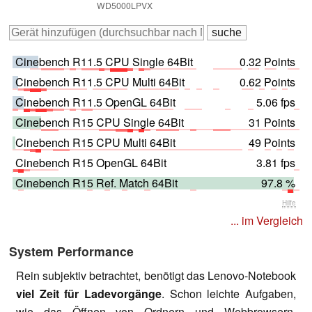
WD5000LPVX
Cinebench R11.5 CPU Single 64Bit
0.32 Points
Cinebench R11.5 CPU Multi 64Bit
0.62 Points
Cinebench R11.5 OpenGL 64Bit
5.06 fps
Cinebench R15 CPU Single 64Bit
31 Points
Cinebench R15 CPU Multi 64Bit
49 Points
Cinebench R15 OpenGL 64Bit
3.81 fps
Cinebench R15 Ref. Match 64Bit
97.8 %
Hilfe
... im Vergleich
System Performance
Rein subjektiv betrachtet, benötigt das Lenovo-Notebook
viel Zeit für Ladevorgänge
. Schon leichte Aufgaben,
wie das Öffnen von Ordnern und Webbrowsern,