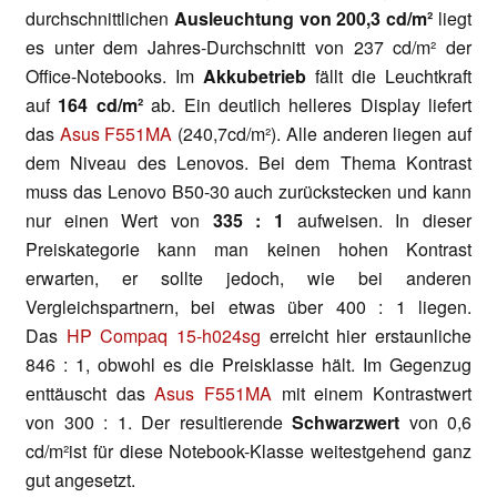
durchschnittlichen
Ausleuchtung von 200,3 cd/m²
liegt
es unter dem Jahres-Durchschnitt von 237 cd/m² der
Office-Notebooks. Im
Akkubetrieb
fällt die Leuchtkraft
auf
164 cd/m²
ab. Ein deutlich helleres Display liefert
das
Asus F551MA
(240,7cd/m²). Alle anderen liegen auf
dem Niveau des Lenovos. Bei dem Thema Kontrast
muss das Lenovo B50-30 auch zurückstecken und kann
nur einen Wert von
335 : 1
aufweisen. In dieser
Preiskategorie kann man keinen hohen Kontrast
erwarten, er sollte jedoch, wie bei anderen
Vergleichspartnern, bei etwas über 400 : 1 liegen.
Das
HP Compaq 15-h024sg
erreicht hier erstaunliche
846 : 1, obwohl es die Preisklasse hält. Im Gegenzug
enttäuscht das
Asus F551MA
mit einem Kontrastwert
von 300 : 1. Der resultierende
Schwarzwert
von 0,6
cd/m²ist für diese Notebook-Klasse weitestgehend ganz
gut angesetzt.