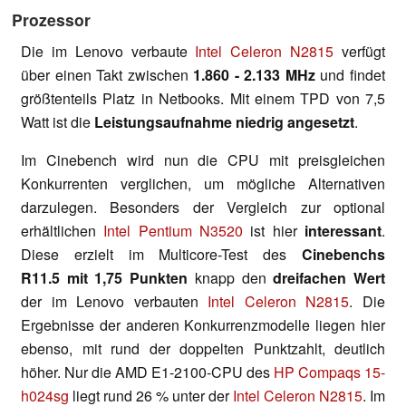
Prozessor
Die im Lenovo verbaute
Intel Celeron N2815
verfügt
über einen Takt zwischen
1.860 - 2.133 MHz
und findet
größtenteils Platz in Netbooks. Mit einem TPD von 7,5
Watt ist die
Leistungsaufnahme niedrig angesetzt
.
Im Cinebench wird nun die CPU mit preisgleichen
Konkurrenten verglichen, um mögliche Alternativen
darzulegen. Besonders der Vergleich zur optional
erhältlichen
Intel Pentium N3520
ist hier
interessant
.
Diese erzielt im Multicore-Test des
Cinebenchs
R11.5 mit 1,75 Punkten
knapp den
dreifachen Wert
der im Lenovo verbauten
Intel Celeron N2815
. Die
Ergebnisse der anderen Konkurrenzmodelle liegen hier
ebenso, mit rund der doppelten Punktzahlt, deutlich
höher. Nur die AMD E1-2100-CPU des
HP Compaqs 15-
h024sg
liegt rund 26 % unter der
Intel Celeron N2815
. Im