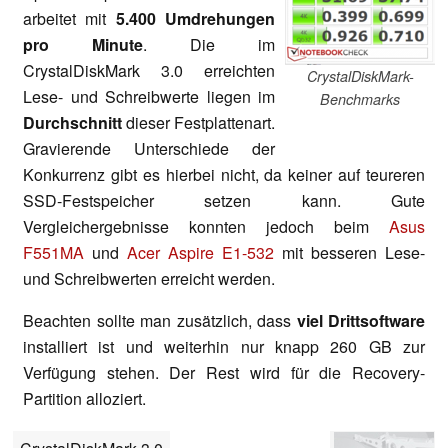
arbeitet mit
5.400 Umdrehungen
pro Minute
. Die im
CrystalDiskMark 3.0
erreichten
CrystalDiskMark-
Lese- und Schreibwerte liegen im
Benchmarks
Durchschnitt
dieser Festplattenart.
Gravierende Unterschiede der
Konkurrenz gibt es hierbei nicht, da keiner auf teureren
SSD-Festspeicher setzen kann. Gute
Vergleichergebnisse konnten jedoch beim
Asus
F551MA
und
Acer Aspire E1-532
mit besseren Lese-
und Schreibwerten erreicht werden.
Beachten sollte man zusätzlich, dass
viel Drittsoftware
installiert ist und weiterhin nur knapp 260 GB zur
Verfügung stehen. Der Rest wird für die Recovery-
Partition alloziert.