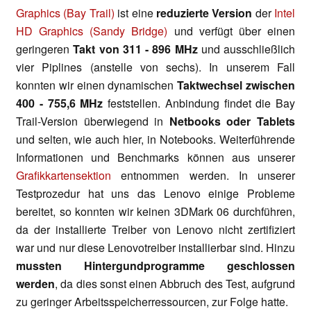
Graphics (Bay Trail)
ist eine
reduzierte Version
der
Intel
HD Graphics (Sandy Bridge)
und verfügt über einen
geringeren
Takt von 311 - 896 MHz
und ausschließlich
vier Piplines (anstelle von sechs). In unserem Fall
konnten wir einen dynamischen
Taktwechsel zwischen
400 - 755,6 MHz
feststellen. Anbindung findet die Bay
Trail-Version überwiegend in
Netbooks oder Tablets
und selten, wie auch hier, in Notebooks. Weiterführende
Informationen und Benchmarks können aus unserer
Grafikkartensektion
entnommen werden. In unserer
Testprozedur hat uns das Lenovo einige Probleme
bereitet, so konnten wir keinen 3DMark 06 durchführen,
da der installierte Treiber von Lenovo nicht zertifiziert
war und nur diese Lenovotreiber installierbar sind. Hinzu
mussten Hintergundprogramme geschlossen
werden
, da dies sonst einen Abbruch des Test, aufgrund
zu geringer Arbeitsspeicherressourcen, zur Folge hatte.