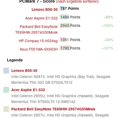
PCMark 7 - Score
(nach Ergebnis sortieren)
787
Points
Lenovo B50-30
1484
Points
+89%
Acer Aspire E1-532
2043
Points
+160%
Packard Bell EasyNote
TE69HW-29574G50Mnsk
1051
Points
+34%
HP Compaq 15-h024sg
1790
Points
+127%
Asus F551MA-SX063H
Legende
Lenovo B50-30
Intel Celeron N2815, Intel HD Graphics (Bay Trail), Seagate
Momentus Thin 320 GB ST320LT012
Acer Aspire E1-532
Intel Celeron 2955U, Intel HD Graphics (Haswell), Seagate
Momentus Thin ST500LT0 12-9WS142
Packard Bell EasyNote TE69HW-29574G50Mnsk
Intel Celeron 2957U, Intel HD Graphics (Haswell), Seagate