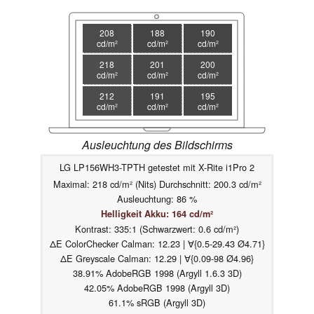
208
188
190
cd/m²
cd/m²
cd/m²
218
201
200
cd/m²
cd/m²
cd/m²
212
191
195
cd/m²
cd/m²
cd/m²
Ausleuchtung des Bildschirms
LG LP156WH3-TPTH getestet mit X-Rite i1Pro 2
Maximal: 218 cd/m² (Nits) Durchschnitt: 200.3 cd/m²
Ausleuchtung: 86 %
Helligkeit Akku: 164 cd/m²
Kontrast: 335:1 (Schwarzwert: 0.6 cd/m²)
ΔE ColorChecker Calman: 12.23 | ∀{0.5-29.43 Ø4.71}
ΔE Greyscale Calman: 12.29 | ∀{0.09-98 Ø4.96}
38.91% AdobeRGB 1998 (Argyll 1.6.3 3D)
42.05% AdobeRGB 1998 (Argyll 3D)
61.1% sRGB (Argyll 3D)