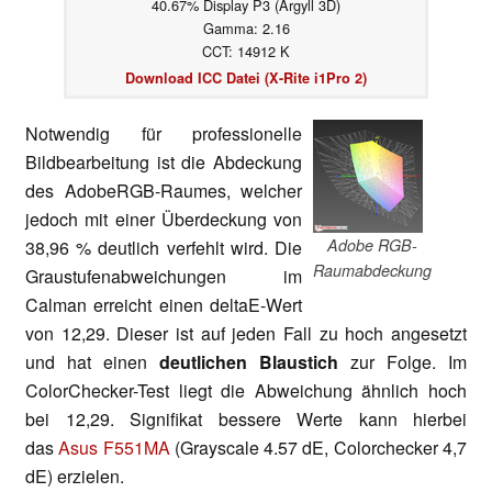
40.67% Display P3 (Argyll 3D)
Gamma: 2.16
CCT: 14912 K
Download ICC Datei (X-Rite i1Pro 2)
Notwendig für professionelle
Bildbearbeitung ist die Abdeckung
des AdobeRGB-Raumes, welcher
jedoch mit einer Überdeckung von
Adobe RGB-
38,96 % deutlich verfehlt wird. Die
Raumabdeckung
Graustufenabweichungen im
Calman erreicht einen
deltaE-Wert
von 12,29.
Dieser ist auf jeden Fall zu hoch angesetzt
und hat einen
deutlichen Blaustich
zur Folge. Im
ColorChecker-Test liegt die Abweichung ähnlich hoch
bei 12,29. Signifikat bessere Werte kann hierbei
das
Asus F551MA
(Grayscale 4.57 dE, Colorchecker 4,7
dE) erzielen.