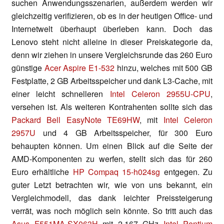
suchen Anwendungsszenarien, außerdem werden wir
gleichzeitig verifizieren, ob es in der heutigen Office- und
Internetwelt überhaupt überleben kann. Doch das
Lenovo steht nicht alleine in dieser Preiskategorie da,
denn wir ziehen in unsere Vergleichsrunde das 260 Euro
günstige
Acer Aspire E1-532
hinzu, welches mit 500 GB
Festplatte, 2 GB Arbeitsspeicher und dank L3-Cache, mit
einer leicht schnelleren
Intel Celeron 2955U-CPU
,
versehen ist. Als weiteren Kontrahenten sollte sich das
Packard Bell EasyNote TE69HW
, mit
Intel Celeron
2957U
und 4 GB Arbeitsspeicher, für 300 Euro
behaupten können. Um einen Blick auf die Seite der
AMD-Komponenten zu werfen, stellt sich das für 260
Euro erhältliche
HP Compaq 15-h024sg
entgegen. Zu
guter Letzt betrachten wir, wie von uns bekannt, ein
Vergleichmodell, das dank leichter Preissteigerung
verrät, was noch möglich sein könnte. So tritt auch das
Asus F551MA-SX063H
mit 2.167 GHz
Intel Pentium