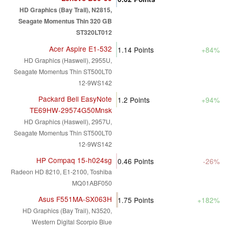
HD Graphics (Bay Trail), N2815,
Seagate Momentus Thin 320 GB
ST320LT012
Acer Aspire E1-532
1.14
Points
+84%
HD Graphics (Haswell), 2955U,
Seagate Momentus Thin ST500LT0
12-9WS142
Packard Bell EasyNote
1.2
Points
+94%
TE69HW-29574G50Mnsk
HD Graphics (Haswell), 2957U,
Seagate Momentus Thin ST500LT0
12-9WS142
HP Compaq 15-h024sg
0.46
Points
-26%
Radeon HD 8210, E1-2100, Toshiba
MQ01ABF050
Asus F551MA-SX063H
1.75
Points
+182%
HD Graphics (Bay Trail), N3520,
Western Digital Scorpio Blue