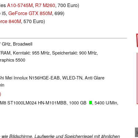
ies
A10-5745M
,
R7 M260
, 700 Euro)
 i5,
GeForce GTX 850M
, 699)
rce 840M
, 570 Euro)
.7 GHz, Broadwell
RAM, Kerntakt: 955 MHz, Speichertakt: 900 MHz,
raphics 5500
, Chi Mei Innolux N156HGE-EAB, WLED-TN, Anti Glare
ein
)
nt M8 ST1000LM024 HN-M101MBB, 1000 GB
, 5400 U/Min,
 wie Bildschirme, Laufwerke und Speicherriegel mit ähnlichen