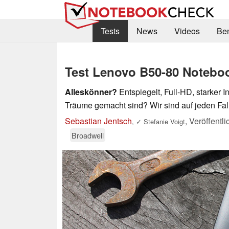
Tests
News
Videos
Be
Test Lenovo B50-80 Notebo
Alleskönner?
Entspiegelt, Full-HD, starker 
Träume gemacht sind? Wir sind auf jeden Fall
Sebastian Jentsch
,
Veröffentl
,
✓
Stefanie Voigt
Broadwell