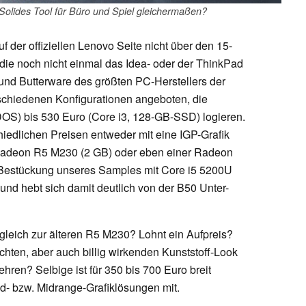
lides Tool für Büro und Spiel gleichermaßen?
f der offiziellen Lenovo Seite nicht über den 15-
 die noch nicht einmal das Idea- oder der ThinkPad
 und Butterware des größten PC-Herstellers der
rschiedenen Konfigurationen angeboten, die
DOS) bis 530 Euro (Core i3, 128-GB-SSD) logieren.
iedlichen Preisen entweder mit eine IGP-Grafik
Radeon R5 M230 (2 GB) oder eben einer Radeon
 Bestückung unseres Samples mit Core i5 5200U
d hebt sich damit deutlich von der B50 Unter-
gleich zur älteren R5 M230? Lohnt ein Aufpreis?
hten, aber auch billig wirkenden Kunststoff-Look
ren? Selbige ist für 350 bis 700 Euro breit
nd- bzw. Midrange-Grafiklösungen mit.