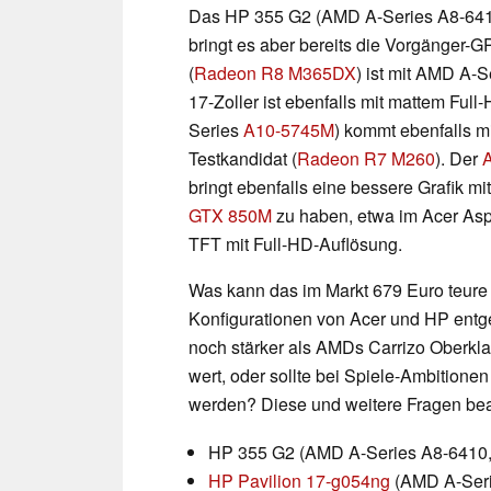
Das HP 355 G2 (AMD A-Series A8-6410) 
bringt es aber bereits die Vorgänger-
(
Radeon R8 M365DX
) ist mit AMD A-
17-Zoller ist ebenfalls mit mattem Ful
Series
A10-5745M
) kommt ebenfalls m
Testkandidat (
Radeon R7 M260
). Der
A
bringt ebenfalls eine bessere Grafik mi
GTX 850M
zu haben, etwa im Acer Asp
TFT mit Full-HD-Auflösung.
Was kann das im Markt 679 Euro teure
Konfigurationen von Acer und HP entg
noch stärker als AMDs Carrizo Oberkla
wert, oder sollte bei Spiele-Ambition
werden? Diese und weitere Fragen bean
HP 355 G2 (AMD A-Series A8-6410,
HP Pavilion 17-g054ng
(AMD A-Ser