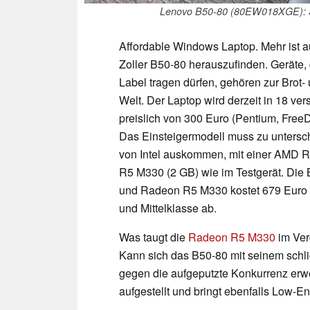
Lenovo B50-80 (80EW018XGE): So
Affordable Windows Laptop. Mehr ist au
Zoller B50-80 herauszufinden. Geräte,
Label tragen dürfen, gehören zur Brot-
Welt. Der Laptop wird derzeit in 18 ve
preislich von 300 Euro (Pentium, Free
Das Einsteigermodell muss zu untersch
von Intel auskommen, mit einer AMD 
R5 M330 (2 GB) wie im Testgerät. Die
und Radeon R5 M330 kostet 679 Euro un
und Mittelklasse ab.
Was taugt die
Radeon R5 M330
im Ver
Kann sich das B50-80 mit seinem schlic
gegen die aufgeputzte Konkurrenz erweh
aufgestellt und bringt ebenfalls Low-E