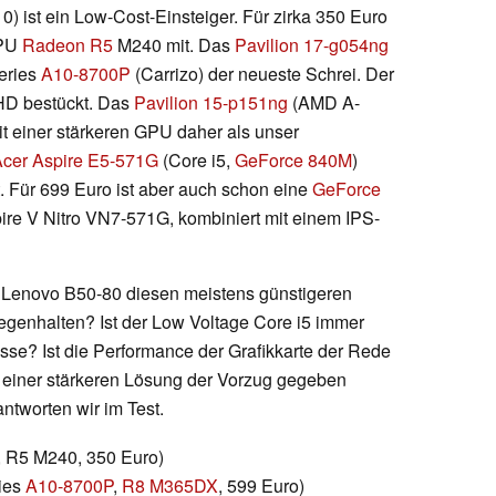
ist ein Low-Cost-Einsteiger. Für zirka 350 Euro
GPU
Radeon R5
M240 mit. Das
Pavilion 17-g054ng
Series
A10-8700P
(Carrizo) der neueste Schrei. Der
l-HD bestückt. Das
Pavilion 15-p151ng
(AMD A-
it einer stärkeren GPU daher als unser
cer Aspire E5-571G
(Core i5,
GeForce 840M
)
t. Für 699 Euro ist aber auch schon eine
GeForce
ire V Nitro VN7-571G, kombiniert mit einem IPS-
 Lenovo B50-80 diesen meistens günstigeren
egenhalten? Ist der Low Voltage Core i5 immer
sse? Ist die Performance der Grafikkarte der Rede
en einer stärkeren Lösung der Vorzug gegeben
tworten wir im Test.
 R5 M240, 350 Euro)
ies
A10-8700P
,
R8 M365DX
, 599 Euro)