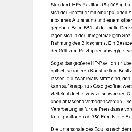
Standard. HPs Pavilion-15-p008ng hat 
sich der Hersteller mit einer polierten
eloxiertes Aluminium) und einem silbe
gegeben. Beim B50 ist der matte Decke
lagert sich in der unregelmäßigen Spal
Rahmung des Bildschirms. Ein Besitze
der Griff zum Putzlappen abwegig ersc
Sogar das größere HP-Pavilion 17 überz
optisch schöneren Konstruktion. Besit
lassen, die zwar relativ straff sind, d
kann auf knapp 135 Grad geöffnet wer
vielleicht doch etwas zu schwachen Ch
oben anfassend verbogen werden. Die 
Verarbeitung ist für die Preisklasse vo
Konfigurationen ab 350 Euro ist die 
Die Unterschale des B50 ist nach dem 