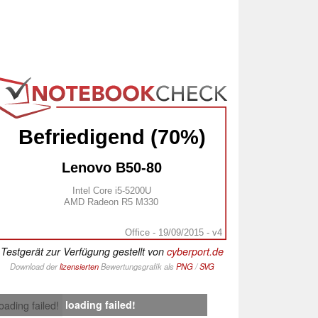
Befriedigend (70%)
Lenovo B50-80
Intel Core i5-5200U
AMD Radeon R5 M330
Office - 19/09/2015 - v4
Testgerät zur Verfügung gestellt von
cyberport.de
Download der
lizensierten
Bewertungsgrafik als
PNG
/
SVG
loading failed!
loading failed!