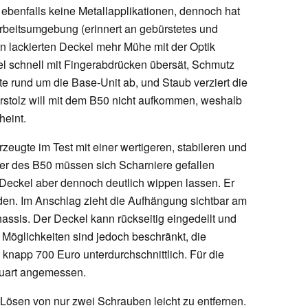
ebenfalls keine Metallapplikationen, dennoch hat
 Arbeitsumgebung (erinnert an gebürstetes und
rn lackierten Deckel mehr Mühe mit der Optik
l schnell mit Fingerabdrücken übersät, Schmutz
te rund um die Base-Unit ab, und Staub verziert die
rstolz will mit dem B50 nicht aufkommen, weshalb
heint.
eugte im Test mit einer wertigeren, stabileren und
zer des B50 müssen sich Scharniere gefallen
en Deckel aber dennoch deutlich wippen lassen. Er
den. Im Anschlag zieht die Aufhängung sichtbar am
assis. Der Deckel kann rückseitig eingedellt und
Möglichkeiten sind jedoch beschränkt, die
n knapp 700 Euro unterdurchschnittlich. Für die
Bauart angemessen.
Lösen von nur zwei Schrauben leicht zu entfernen.