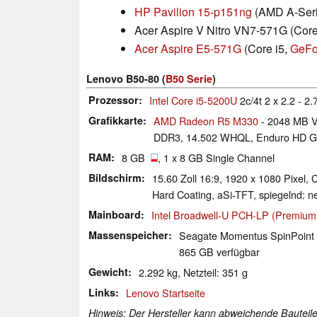
HP Pavilion 15-p151ng
(AMD A-Ser
Acer Aspire V Nitro VN7-571G (Core
Acer Aspire E5-571G
(Core i5,
GeFo
Lenovo B50-80 (
B50 Serie
)
Prozessor
Intel Core i5-5200U
2c/4t 2 x 2.2 - 2
Grafikkarte
AMD Radeon R5 M330
- 2048 MB V
DDR3, 14.502 WHQL, Enduro HD G
RAM
8 GB
, 1 x 8 GB Single Channel
Bildschirm
15.60 Zoll 16:9, 1920 x 1080 Pixel
Hard Coating, aSi-TFT, spiegelnd: n
Mainboard
Intel Broadwell-U PCH-LP (Premium
Massenspeicher
Seagate Momentus SpinPoi
865 GB verfügbar
Gewicht
2.292 kg, Netzteil: 351 g
Links
Lenovo Startseite
Hinweis: Der Hersteller kann abweichende Bauteile