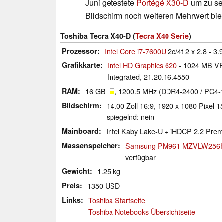
Juni getestete
Portégé X30-D
um zu se
Bildschirm noch weiteren Mehrwert biet
Toshiba Tecra X40-D (
Tecra X40 Serie
)
Prozessor
Intel Core i7-7600U
2c/4t 2 x 2.8 - 3
Grafikkarte
Intel HD Graphics 620
- 1024 MB VR
Integrated, 21.20.16.4550
RAM
16 GB
, 1200.5 MHz (DDR4-2400 / PC4-
Bildschirm
14.00 Zoll 16:9, 1920 x 1080 Pixel 
spiegelnd: nein
Mainboard
Intel Kaby Lake-U + iHDCP 2.2 Pr
Massenspeicher
Samsung PM961 MZVLW256
verfügbar
Gewicht
1.25 kg
Preis
1350 USD
Links
Toshiba Startseite
Toshiba Notebooks Übersichtseite