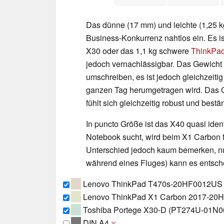
Das dünne (17 mm) und leichte (1,25 k
Business-Konkurrenz nahtlos ein. Es is
X30 oder das 1,1 kg schwere
ThinkPa
jedoch vernachlässigbar. Das Gewicht 
umschreiben, es ist jedoch gleichzeiti
ganzen Tag herumgetragen wird. Das G
fühlt sich gleichzeitig robust und bestä
In puncto Größe ist das X40 quasi ide
Notebook sucht, wird beim X1 Carbon 
Unterschied jedoch kaum bemerken, nur
während eines Fluges) kann es entsch
Lenovo ThinkPad T470s-20HF0012US
Lenovo ThinkPad X1 Carbon 2017-2
Toshiba Portege X30-D (PT274U-01N0
DIN A4
❌