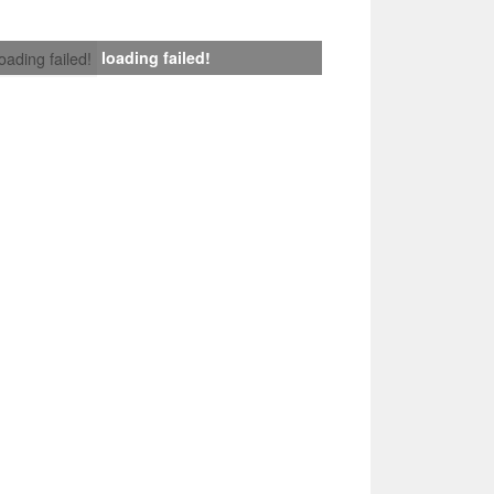
loading failed!
loading failed!