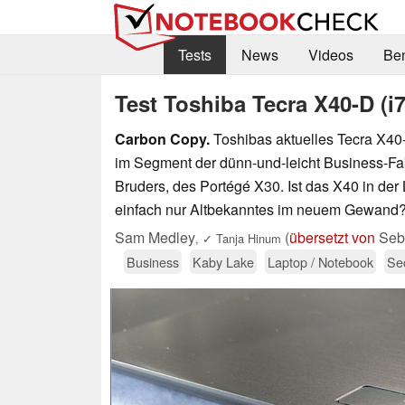
Tests
News
Videos
Be
Test Toshiba Tecra X40-D (i
Carbon Copy.
Toshibas aktuelles Tecra X40-
im Segment der dünn-und-leicht Business-Fak
Bruders, des Portégé X30. Ist das X40 in der
einfach nur Altbekanntes im neuem Gewand
Sam Medley
(
übersetzt von
Seba
,
✓
Tanja Hinum
Business
Kaby Lake
Laptop / Notebook
Sec