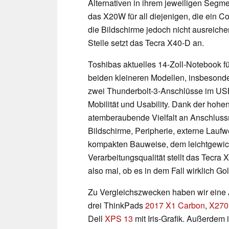
Alternativen in ihrem jeweiligen Segme
das X20W für all diejenigen, die ein C
die Bildschirme jedoch nicht ausreiche
Stelle setzt das Tecra X40-D an.
Toshibas aktuelles 14-Zoll-Notebook 
beiden kleineren Modellen, insbesond
zwei Thunderbolt-3-Anschlüsse im US
Mobilität und Usability. Dank der hohe
atemberaubende Vielfalt an Anschlussm
Bildschirme, Peripherie, externe Lauf
kompakten Bauweise, dem leichtgewi
Verarbeitungsqualität stellt das Tecra
also mal, ob es in dem Fall wirklich Gol
Zu Vergleichszwecken haben wir eine
drei ThinkPads
2017 X1 Carbon
,
X270
Dell
XPS 13
mit Iris-Grafik. Außerdem 