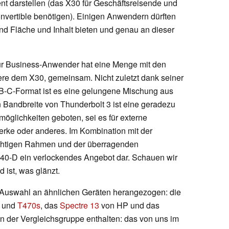
nt darstellen (das X30 für Geschäftsreisende und
onvertible benötigen). Einigen Anwendern dürften
nd Fläche und Inhalt bieten und genau an dieser
für Business-Anwender hat eine Menge mit den
ere dem X30, gemeinsam. Nicht zuletzt dank seiner
B-C-Format ist es eine gelungene Mischung aus
n Bandbreite von Thunderbolt 3 ist eine geradezu
öglichkeiten geboten, sei es für externe
werke oder anderes. Im Kombination mit der
chtigen Rahmen und der überragenden
 X40-D ein verlockendes Angebot dar. Schauen wir
d ist, was glänzt.
 Auswahl an ähnlichen Geräten herangezogen: die
und
T470s
, das
Spectre 13
von HP und das
in der Vergleichsgruppe enthalten: das von uns im