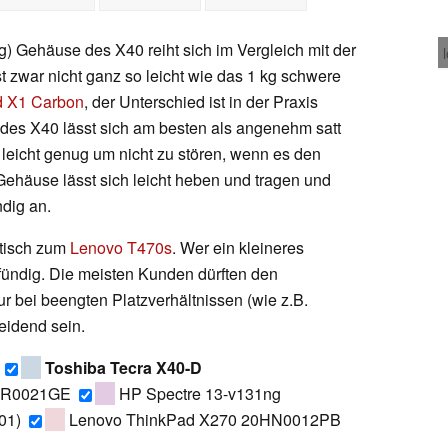
g) Gehäuse des X40 reiht sich im Vergleich mit der
t zwar nicht ganz so leicht wie das 1 kg schwere
d X1 Carbon
, der Unterschied ist in der Praxis
des X40 lässt sich am besten als angenehm satt
g leicht genug um nicht zu stören, wenn es den
ehäuse lässt sich leicht heben und tragen und
ndig an.
ntisch zum
Lenovo T470s
. Wer ein kleineres
fündig. Die meisten Kunden dürften den
 bei beengten Platzverhältnissen (wie z.B.
eidend sein.
Toshiba Tecra X40-D
0HR0021GE
HP Spectre 13-v131ng
01)
Lenovo ThinkPad X270 20HN0012PB