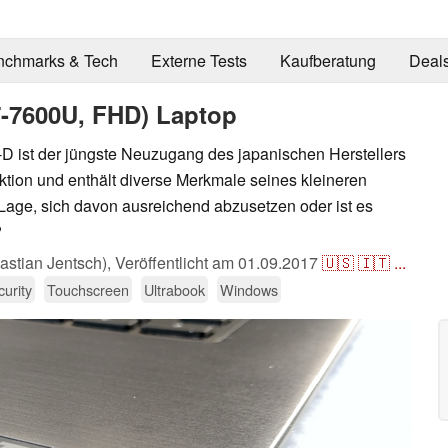
nchmarks & Tech
Externe Tests
Kaufberatung
Deal
7-7600U, FHD) Laptop
D ist der jüngste Neuzugang des japanischen Herstellers
tion und enthält diverse Merkmale seines kleineren
 Lage, sich davon ausreichend abzusetzen oder ist es
?
stian Jentsch),
Veröffentlicht am
01.09.2017
🇺🇸
🇮🇹
...
urity
Touchscreen
Ultrabook
Windows