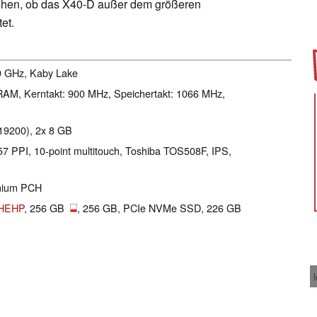
hen, ob das X40-D außer dem größeren
et.
.9 GHz, Kaby Lake
AM, Kerntakt: 900 MHz, Speichertakt: 1066 MHz,
19200), 2x 8 GB
157 PPI, 10-point multitouch, Toshiba TOS508F, IPS,
emium PCH
HEHP
, 256 GB
, 256 GB, PCIe NVMe SSD, 226 GB