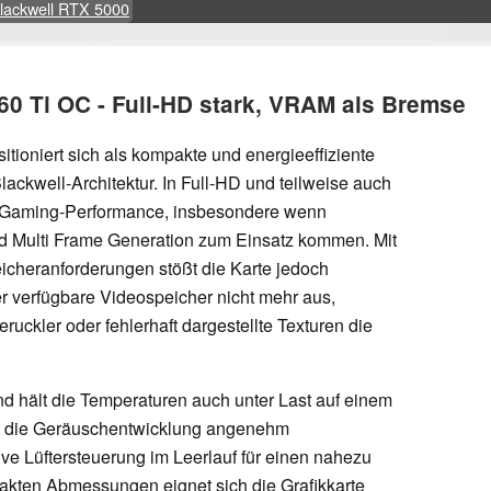
lackwell RTX 5000
60 Ti OC - Full-HD stark, VRAM als Bremse
oniert sich als kompakte und energieeffiziente
Blackwell-Architektur. In Full-HD und teilweise auch
e Gaming-Performance, insbesondere wenn
 Multi Frame Generation zum Einsatz kommen. Mit
icheranforderungen stößt die Karte jedoch
r verfügbare Videospeicher nicht mehr aus,
ckler oder fehlerhaft dargestellte Texturen die
nd hält die Temperaturen auch unter Last auf einem
ibt die Geräuschentwicklung angenehm
ve Lüftersteuerung im Leerlauf für einen nahezu
pakten Abmessungen eignet sich die Grafikkarte