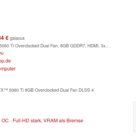
s
84 €
galaxus
PNY GeForce RTX 5060 Ti Overclocked Dual Fan, 8GB GDDR7, HDMI, 3x DP (VCG5060T8DFXPB1-O)
eu
op.de
omputer
 5060 Ti 8GB Overclocked Dual Fan DLSS 4
 OC - Full-HD stark, VRAM als Bremse