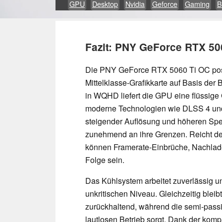
GPU
Desktop
Nvidia
Geforce
Gaming
B
Fazit: PNY GeForce RTX 50
Die PNY GeForce RTX 5060 Ti OC positi
Mittelklasse-Grafikkarte auf Basis der 
in WQHD liefert die GPU eine flüssig
moderne Technologien wie DLSS 4 und
steigender Auflösung und höheren Spe
zunehmend an ihre Grenzen. Reicht de
können Framerate-Einbrüche, Nachladeru
Folge sein.
Das Kühlsystem arbeitet zuverlässig u
unkritischen Niveau. Gleichzeitig ble
zurückhaltend, während die semi-passi
lautlosen Betrieb sorgt. Dank der kom