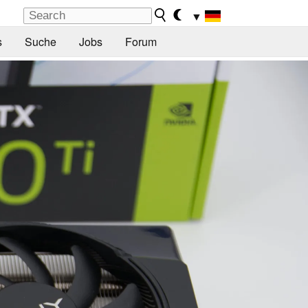
▼
s
Suche
Jobs
Forum