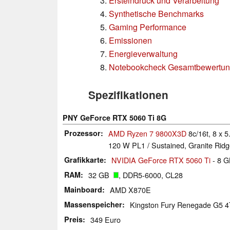
Ersteindruck und Verarbeitung
Synthetische Benchmarks
Gaming Performance
Emissionen
Energieverwaltung
Notebookcheck Gesamtbewertu
Spezifikationen
PNY GeForce RTX 5060 Ti 8G
Prozessor
AMD Ryzen 7 9800X3D
8c/16t, 8 x 
120 W PL1 / Sustained, Granite Rid
Grafikkarte
NVIDIA GeForce RTX 5060 Ti
- 8 
RAM
32 GB
, DDR5-6000, CL28
Mainboard
AMD X870E
Massenspeicher
Kingston Fury Renegade G5 
Preis
349 Euro