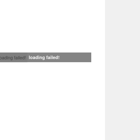
loading failed!
loading failed!