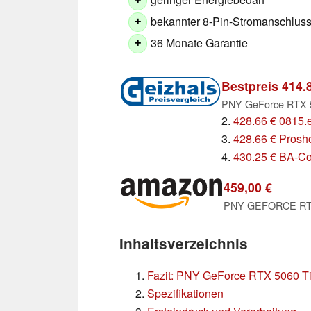
+
bekannter 8-Pin-Stromanschlus
+
36 Monate Garantie
+
Bestpreis 414.
2.
428.66 € 0815.
3.
428.66 € Prosh
4.
430.25 € BA-C
459,00 €
PNY GEFORCE RTX™
Inhaltsverzeichnis
Fazit: PNY GeForce RTX 5060 Ti
Spezifikationen