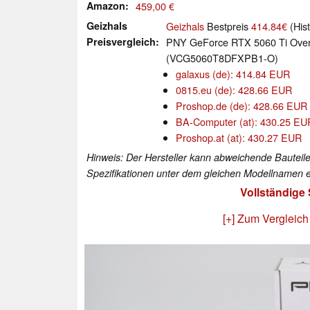
Amazon
459,00 €
Geizhals
Geizhals
Bestpreis
414.84€
(Hist
Preisvergleich
PNY GeForce RTX 5060 Ti Over
(VCG5060T8DFXPB1-O)
galaxus (de): 414.84 EUR
0815.eu (de): 428.66 EUR
Proshop.de (de): 428.66 EUR
BA-Computer (at): 430.25 EU
Proshop.at (at): 430.27 EUR
Hinweis: Der Hersteller kann abweichende Bauteile
Spezifikationen unter dem gleichen Modellnamen e
Vollständige
[+] Zum Vergleich