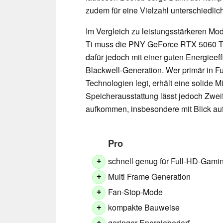
zudem für eine Vielzahl unterschiedli
Im Vergleich zu leistungsstärkeren M
Ti muss die PNY GeForce RTX 5060 T
dafür jedoch mit einer guten Energieeff
Blackwell-Generation. Wer primär in Ful
Technologien legt, erhält eine solide M
Speicherausstattung lässt jedoch Zweife
aufkommen, insbesondere mit Blick a
Pro
schnell genug für Full-HD-Gami
+
Multi Frame Generation
+
Fan-Stop-Mode
+
kompakte Bauweise
+
geringer Energiebedarf