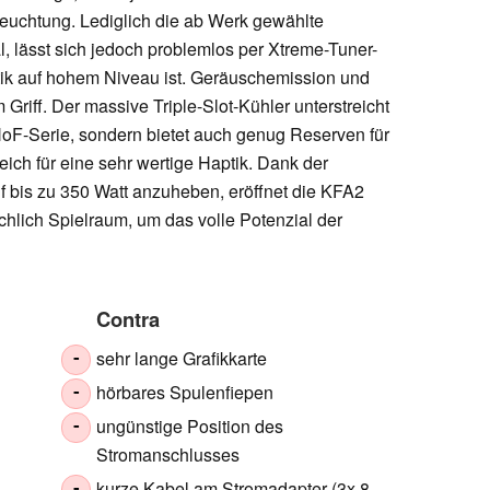
leuchtung. Lediglich die ab Werk gewählte
l, lässt sich jedoch problemlos per Xtreme-Tuner-
tik auf hohem Niveau ist. Geräuschemission und
Griff. Der massive Triple-Slot-Kühler unterstreicht
oF-Serie, sondern bietet auch genug Reserven für
ich für eine sehr wertige Haptik. Dank der
f bis zu 350 Watt anzuheben, eröffnet die KFA2
lich Spielraum, um das volle Potenzial der
Contra
sehr lange Grafikkarte
-
hörbares Spulenfiepen
-
ungünstige Position des
-
Stromanschlusses
kurze Kabel am Stromadapter (3x 8-