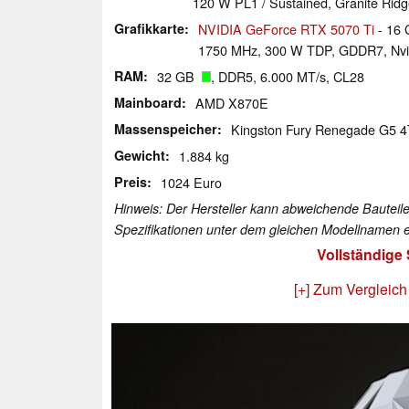
120 W PL1 / Sustained, Granite Rid
Grafikkarte
NVIDIA GeForce RTX 5070 Ti
- 16 
1750 MHz, 300 W TDP, GDDR7, Nvi
RAM
32 GB
, DDR5, 6.000 MT/s, CL28
Mainboard
AMD X870E
Massenspeicher
Kingston Fury Renegade G5 
Gewicht
1.884 kg
Preis
1024 Euro
Hinweis: Der Hersteller kann abweichende Bauteile
Spezifikationen unter dem gleichen Modellnamen e
Vollständige
[+] Zum Vergleich