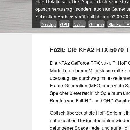
HoF-Details sofort ins Auge – doch kann sie a
optisch herausragt, sondern auch für Gamer un
Sebastian Bade
Veröffentlicht am
03.09.20
👁
Desktop
GPU
Nvidia
Geforce
Blackwell 
Fazit: Die KFA2 RTX 5070 
Die KFA2 GeForce RTX 5070 Ti HoF Gam
Modell der oberen Mittelklasse mit kl
überzeugt sie durchweg mit exzellente
Frame-Generation (MFG) auch viele S
Speicher bietet reichlich Spielraum und
Bereich von Full-HD- und QHD-Gamin
Optisch überzeugt die HoF-Serie mit i
nahezu allen Designelementen wiederf
gelungener Spagat: edel und auffällig i