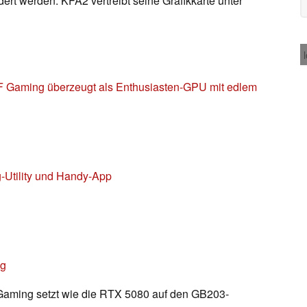
dert werden. KFA2 vertreibt seine Grafikkarte unter
F Gaming überzeugt als Enthusiasten-GPU mit edlem
-Utility und Handy-App
ng
aming setzt wie die RTX 5080 auf den GB203-