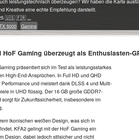
uch leistungstechnisch überzeugen? Wir haben die Karte ausführ
d Kreative eine echte Empfehlung darstellt.
25
🇺🇸
🇫🇷
...
RTX 5000
Gaming
Ti HoF Gaming überzeugt als Enthusiasten-G
ing präsentiert sich im Test als leistungsstarkes
aren High-End-Ansprüchen. In Full HD und QHD
r Performance und meistert dank DLSS 4 und Multi-
piele in UHD flüssig. Der 16 GB große GDDR7-
 sorgt für Zukunftssicherheit, insbesondere im
g.
hrem ikonischen weißen Design, was sich in
indet. KFA2 gelingt mit der HoF Gaming ein
m Design, dabei jedoch stilsicher und nicht