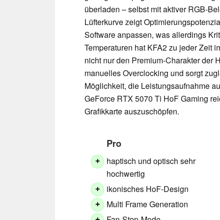
überladen – selbst mit aktiver RGB-Be
Lüfterkurve zeigt Optimierungspotenzia
Software anpassen, was allerdings Kri
Temperaturen hat KFA2 zu jeder Zeit im 
nicht nur den Premium-Charakter der H
manuelles Overclocking und sorgt zugle
Möglichkeit, die Leistungsaufnahme au
GeForce RTX 5070 Ti HoF Gaming reich
Grafikkarte auszuschöpfen.
Pro
haptisch und optisch sehr
+
hochwertig
ikonisches HoF-Design
+
Multi Frame Generation
+
Fan-Stop-Mode