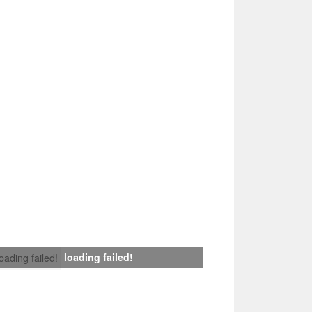
loading failed!
loading failed!