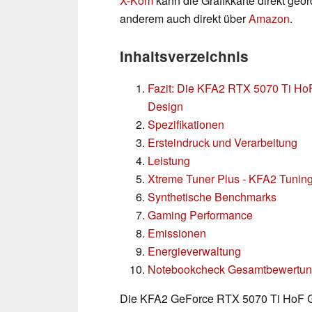
X-Kom
kann die Grafikkarte direkt geor
anderem auch direkt über
Amazon
.
Inhaltsverzeichnis
Fazit: Die KFA2 RTX 5070 Ti Ho
Design
Spezifikationen
Ersteindruck und Verarbeitung
Leistung
Xtreme Tuner Plus - KFA2 Tuning
Synthetische Benchmarks
Gaming Performance
Emissionen
Energieverwaltung
Notebookcheck Gesamtbewertu
Die KFA2 GeForce RTX 5070 Ti HoF G