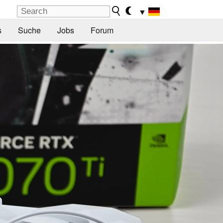
▼
s
Suche
Jobs
Forum