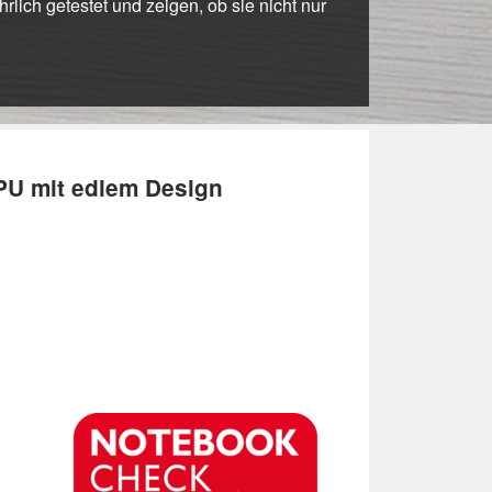
lich getestet und zeigen, ob sie nicht nur
PU mit edlem Design