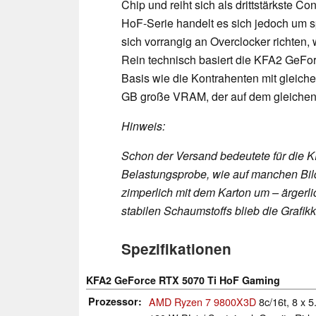
Chip und reiht sich als drittstärkste 
HoF-Serie handelt es sich jedoch um sp
sich vorrangig an Overclocker richten,
Rein technisch basiert die KFA2 GeFo
Basis wie die Kontrahenten mit gleich
GB große VRAM, der auf dem gleichen 
Hinweis:
Schon der Versand bedeutete für die
Belastungsprobe, wie auf manchen Bilde
zimperlich mit dem Karton um – ärgerl
stabilen Schaumstoffs blieb die Grafikk
Spezifikationen
KFA2 GeForce RTX 5070 Ti HoF Gaming
Prozessor
AMD Ryzen 7 9800X3D
8c/16t, 8 x 