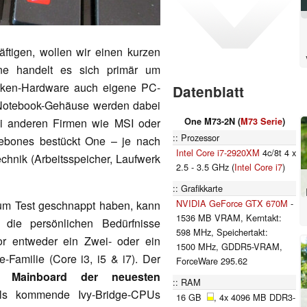
ftigen, wollen wir einen kurzen
One handelt es sich primär um
arken-Hardware auch eigene PC-
Datenblatt
 Notebook-Gehäuse werden dabei
bei anderen Firmen wie MSI oder
One M73-2N (
M73 Serie
)
Prozessor
rebones bestückt One – je nach
Intel Core i7-2920XM
4c/8t 4 x
hnik (Arbeitsspeicher, Laufwerk
2.5 - 3.5 GHz (
Intel Core i7
)
Grafikkarte
NVIDIA GeForce GTX 670M
-
um Test geschnappt haben, kann
1536 MB VRAM, Kerntakt:
die persönlichen Bedürfnisse
598 MHz, Speichertakt:
or entweder ein Zwei- oder ein
1500 MHz, GDDR5-VRAM,
e-Familie (Core i3, i5 & i7). Der
ForceWare 295.62
in
Mainboard der neuesten
RAM
els kommende Ivy-Bridge-CPUs
16 GB
, 4x 4096 MB DDR3-