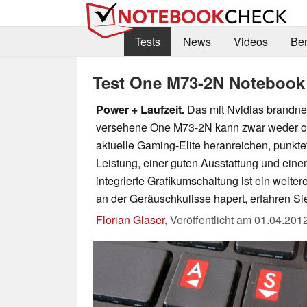
Tests
News
Videos
Be
Test One M73-2N Notebook
Power + Laufzeit.
Das mit Nvidias brandn
versehene One M73-2N kann zwar weder opt
aktuelle Gaming-Elite heranreichen, punktet 
Leistung, einer guten Ausstattung und eine
integrierte Grafikumschaltung ist ein weiter
an der Geräuschkulisse hapert, erfahren Sie
Florian Glaser
,
Veröffentlicht am
01.04.201