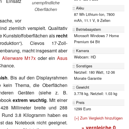
m Einsatz
unempfindliche
Akku
Oberflächen
87 Wh Lithium-Ion, 7800
sache, vor
mAh, 11.1 V, 9 Zellen
nd ziemlich verspielt. Qualitativ
Betriebssystem
e Kunststoffoberflächen als
recht
Microsoft Windows 7 Home
Premium 64 Bit
duktion“). Clevos 17-Zoll-
fenbarung, macht insgesamt aber
Kamera
Webcam: HD
n
Alienware M17x
oder ein
Asus
Chance.
Sonstiges
Netzteil: 180 Watt, 12-36
nish
. Bis auf den Displayrahmen
Monate Garantie
ke kein Thema, die Oberflächen
Gewicht
nderen Geräten (siehe z. B.
3.778 kg, Netzteil: 1.03 kg
tebook
extrem wuchtig
. Mit einer
Preis
428 Millimeter breite und 288
1299 Euro
s. Rund 3.8 Kilogramm haben es
[+] Zum Vergleich hinzufügen
ist das Notebook nicht geeignet.
» vergleiche
0