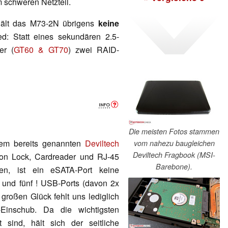
 schweren Netzteil.
hält das M73-2N übrigens
keine
ed: Statt eines sekundären 2.5-
er (
GT60 & GT70
) zwei RAID-
Die meisten Fotos stammen
em bereits genannten
Deviltech
vom nahezu baugleichen
Deviltech Fragbook (MSI-
on Lock, Cardreader und RJ-45
Barebone).
en, ist ein eSATA-Port keine
n und fünf ! USB-Ports (davon 2x
großen Glück fehlt uns lediglich
-Einschub. Da die wichtigsten
t sind, hält sich der seitliche