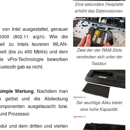
Eine sekundäre Festplatte
erhöht das Datenvolumen.
von Intel ausgestattet, genauer
6300 (802.11 a/g/n). Wie die
ell zu Intels teureren WLAN-
Zwei der vier RAM-Slots
it (bis zu 450 Mbit/s) und dem
verstecken sich unter der
ie vPro-Technologie beworben
Tastatur.
uetooth gab es nicht.
simple Wartung
. Nachdem man
en gelöst und die Abdeckung
Der wuchtige Akku bietet
omponenten ausgetauscht bzw.
eine hohe Kapazität.
 und Prozessor.
ul und dem dritten und vierten