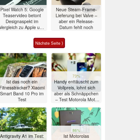
Pixel Watch 5: Google
Neue Steam-Frame-
Teaservideo betont
Lieferung bei Valve –
Designaspekt im
aber ein Release-
Vergleich zu Apple und
Datum fehlt noch
Samsung
Nächste Seite ⟩
73%
Ist das noch ein
Handy enttäuscht zum
Fitnesstracker? Xiaomi
Vollpreis, lohnt sich
Smart Band 10 Pro im
aber als Schnäppchen
Test
– Test Motorola Moto
G47 Smartphone
86%
Antigravity A1 im Test:
Ist Motorolas