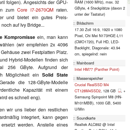
pril folgen). Angesichts der GPU-
RAM (1600 MHz), max. 32
GByte, 4 Steckplätze (davon 2
tan zum
Core i7-2670QM
raten.
unter der Tastatur)
r und bietet ein gutes Preis-
Bildschirm
noch auf Ivy Bridge...
17.30 Zoll 16:9, 1920 x 1080
Pixel, Chi Mei N173HGE-L11
ne Kompromisse
ein, man kann
(CMO1720), Full HD, LED-
wählen (wir empfehlen 2x 4096
Backlight, Diagonale: 43.94
 Gehäuse zwei Festplatten Platz.
cm, spiegelnd: nein
nd Hybrid-Modellen finden sich
Mainboard
al 256 GByte. Aufgrund der
Intel HM77 (Panther Point)
ch Möglichkeit ein
Solid State
Massenspeicher
Gerade die 128-GByte-Modelle
Crucial RealSSD M4
rdentliche Kapazität mit einem
CT128M4SSD2
, 128 GB
, +
ird es schnell eng).
Samsung Spinpoint M8 (HN-
M101MBB), 1000 GB, 5400
 wir uns lieber den restlichen
U/Min
rdmäßig integriert, kann gegen
Soundkarte
ersetzt werden. Anstelle eines
Realtek ALC892 @ Intel