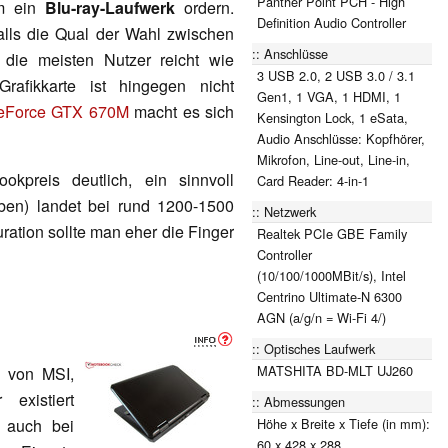
Panther Point PCH - High
em ein
Blu-ray-Laufwerk
ordern.
Definition Audio Controller
lls die Qual der Wahl zwischen
Anschlüsse
 die meisten Nutzer reicht wie
3 USB 2.0, 2 USB 3.0 / 3.1
fikkarte ist hingegen nicht
Gen1, 1 VGA, 1 HDMI, 1
eForce GTX 670M
macht es sich
Kensington Lock, 1 eSata,
Audio Anschlüsse: Kopfhörer,
Mikrofon, Line-out, Line-in,
okpreis deutlich, ein sinnvoll
Card Reader: 4-in-1
ben) landet bei rund 1200-1500
Netzwerk
ration sollte man eher die Finger
Realtek PCIe GBE Family
Controller
(10/100/1000MBit/s), Intel
Centrino Ultimate-N 6300
AGN (a/g/n = Wi-Fi 4/)
Optisches Laufwerk
MATSHITA BD-MLT UJ260
e
von MSI,
existiert
Abmessungen
 auch bei
Höhe x Breite x Tiefe (in mm):
60 x 428 x 288