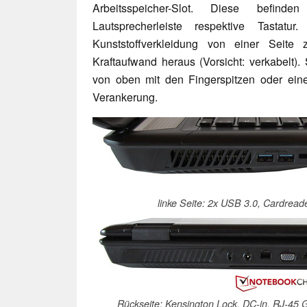
Arbeitsspeicher-Slot. Diese befin
Lautsprecherleiste respektive Tastatu
Kunststoffverkleidung von einer Seite
Kraftaufwand heraus (Vorsicht: verkabelt). 
von oben mit den Fingerspitzen oder ei
Verankerung.
linke Seite: 2x USB 3.0, Cardrea
Rückseite: Kensington Lock, DC-in, RJ-45