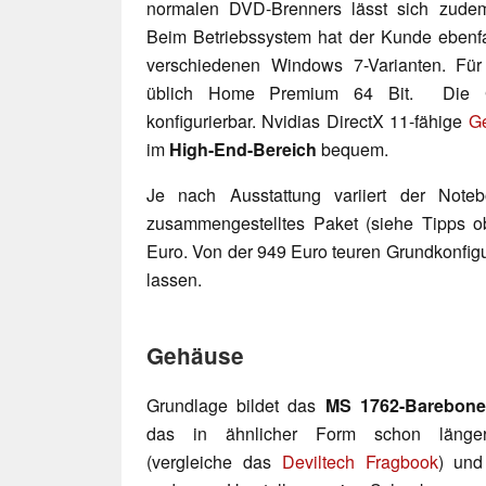
normalen DVD-Brenners lässt sich zud
Beim Betriebssystem hat der Kunde ebenfa
verschiedenen Windows 7-Varianten. Für
üblich Home Premium 64 Bit. Die Gra
konfigurierbar. Nvidias DirectX 11-fähige
G
im
High-End-Bereich
bequem.
Je nach Ausstattung variiert der Notebo
zusammengestelltes Paket (siehe Tipps o
Euro. Von der 949 Euro teuren Grundkonfigu
lassen.
Gehäuse
Grundlage bildet das
MS 1762-Barebon
das in ähnlicher Form schon länger 
(vergleiche das
Deviltech Fragbook
) und