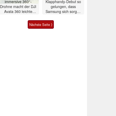
immersive 360°-
Klapphandy-Debut so
Drohne macht der DJI
gelungen, dass
Avata 360 leichte
Samsung sich sorgen
Konkurrenz
muss? – Razr Fold
Smartphone im Test
Nächste Seite ⟩