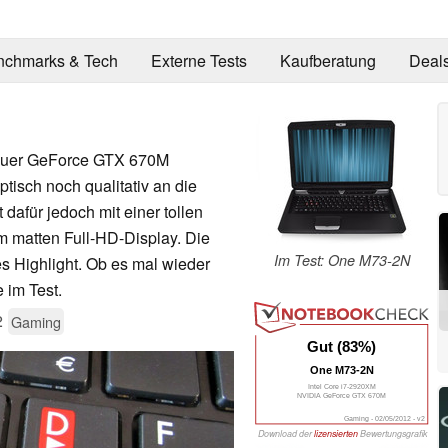
nchmarks & Tech
Externe Tests
Kaufberatung
Deal
euer GeForce GTX 670M
isch noch qualitativ an die
dafür jedoch mit einer tollen
m matten Full-HD-Display. Die
Im Test: One M73-2N
es Highlight. Ob es mal wieder
 im Test.
2
Gaming
Gut (83%)
One M73-2N
Intel Core i7-2920XM
NVIDIA GeForce GTX 670M
Gaming - 02/05/2012 - v2
Download der
lizensierten
Bewertungsgrafik
als
PNG
/
SVG