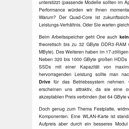
unterstützt (passende Modelle sollten im A
Performance würden wir Ihnen momen
Warum? Der Quad-Core ist zukunftssiche
Leistungs-Verhältnis. Oder Sie warten gleich 
Beim Arbeitsspeicher geht One auch
kei
theoretisch bis zu 32 GByte DDR3-RAM 
MByte). Des Weiteren haben im 17-zölligen
Neben 320 bis 1000 GByte großen HDDs u
SSDs mit einer Kapazität von maxim
hervorragenden Leistung sollte man na
Drive
für das Betriebssystem nehmen. 
erscheinen uns attraktiv, da sie eine o
akzeptablen Preis verbinden (bei 64 GByte w
Doch genug zum Thema Festplatte, widmen
Komponenten. Eine WLAN-Karte ist standa
Aufpreis aber durch ein besseres Modul 