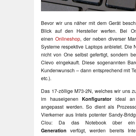
Bevor wir uns näher mit dem Gerät beschä
Blick auf den Hersteller werfen. Bei 
einen
Onlineshop
, der neben diverser M
Systeme respektive Laptops anbietet. Die
nicht von One selbst gefertigt, sondern 
Clevo eingekauft. Diese sogenannten Ba
Kundenwunsch – dann entsprechend mit Tec
etc.).
Das 17-zöllige M73-2N, welches wir uns z
im hauseigenen
Konfigurator
ideal an 
angepasst werden. So dient als Prozess
Vierkerner aus Intels potenter Sandy-Bridg
Clou: Da das Notebook über e
Generation
verfügt, werden bereits Int