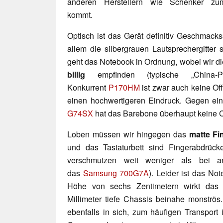
anderen Herstellern wie Schenker zu
kommt.
Optisch ist das Gerät definitiv Geschmacks
allem die silbergrauen Lautsprechergitter si
geht das Notebook in Ordnung, wobei wir di
billig
empfinden (typische „China-Pro
Konkurrent
P170HM
ist zwar auch keine Of
einen hochwertigeren Eindruck. Gegen ei
G74SX
hat das Barebone überhaupt keine 
Loben müssen wir hingegen das
matte Fi
und das Tastaturbett sind Fingerabdrüc
verschmutzen weit weniger als bei a
das
Samsung 700G7A
). Leider ist das No
Höhe von sechs Zentimetern wirkt das 
Millimeter tiefe Chassis beinahe monströ
ebenfalls in sich, zum häufigen Transport 