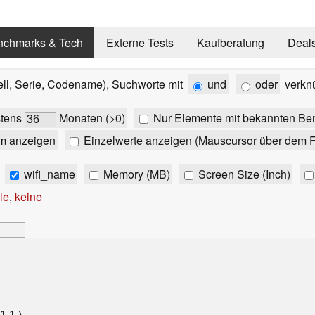
nchmarks & Tech
Externe Tests
Kaufberatung
Deal
ell, Serie, Codename), Suchworte mit
und
oder
verkn
stens
Monaten (>0)
Nur Elemente mit bekannten Be
m anzeigen
Einzelwerte anzeigen (Mauscursor über dem F
wifi_name
Memory (MB)
Screen Size (Inch)
le
,
keine