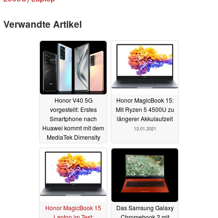
Verwandte Artikel
Honor V40 5G
Honor MagicBook 15:
vorgestellt: Erstes
Mit Ryzen 5 4500U zu
Smartphone nach
längerer Akkulaufzeit
Huawei kommt mit dem
13.01.2021
MediaTek Dimensity
1000+
22.01.2021
Honor MagicBook 15
Das Samsung Galaxy
Laptop im Test:
Chromebook 2 mit