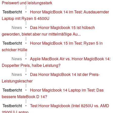
Preiswert und leistungsstark
|
Testbericht
•
Honor MagicBook 14 im Test: Ausdauernder
Laptop mit Ryzen 5 4500U
|
News
•
Das Honor Magicbook 15 ist hübsch
geworden, bietet aber nur mittelmäßige Au...
|
Testbericht
•
Honor MagicBook 15 im Test: Ryzen 5 in
schicker Hülle
|
News
•
Apple MacBook Air vs. Honor MagicBook 14:
Doppelter Preis, halbe Leistung?
|
News
•
Das Honor MagicBook 14 ist der Preis-
Leistungskracher
|
Testbericht
•
Honor Magicbook 14 Laptop im Test: Das
bessere MateBook D 14?
|
Testbericht
•
Test Honor Magicbook (Intel 8250U vs. AMD
2500U) Laptop