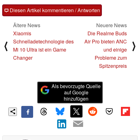
Diesen Artikel kommentieren / Antworten
Ältere News
Neuere News
Xiaomis
Die Realme Buds
Schnelladetechnologie des
Air Pro bieten ANC
⟨
⟩
Mi 10 Ultra ist ein Game
und einige
Changer
Probleme zum
Spitzenpreis
Als bevorzugte Quelle
auf Google
hinzufügen