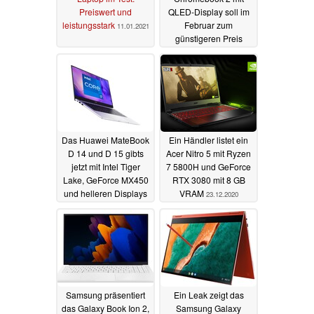
Preiswert und
QLED-Display soll im
leistungsstark
Februar zum
11.01.2021
günstigeren Preis
vorgestellt werden
24.12.2020
Das Huawei MateBook
Ein Händler listet ein
D 14 und D 15 gibts
Acer Nitro 5 mit Ryzen
jetzt mit Intel Tiger
7 5800H und GeForce
Lake, GeForce MX450
RTX 3080 mit 8 GB
und helleren Displays
VRAM
23.12.2020
23.12.2020
Samsung präsentiert
Ein Leak zeigt das
das Galaxy Book Ion 2,
Samsung Galaxy