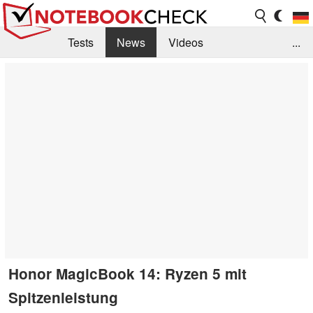
Tests
News
Videos
...
Benchmarks & Tech
Externe Tests
Kaufberatung
Deals
Suche
Jobs
Forum
Honor MagicBook 14: Ryzen 5 mit
Spitzenleistung