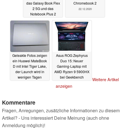
das Galaxy Book Flex
Chromebook 2
2 5G und das
22.12.2020
Notebook Plus 2
22.12.2020
Geleakte Fotos zeigen
Asus ROG Zephyrus
ein Huawei MateBook
Duo 15: Neuer
D mit Intel Tiger Lake,
Gaming-Laptop mit
der Launch wird in
AMD Ryzen 9 5900HX
wenigen Tagen
bei Geekbench
Weitere Artikel
erwartet
aufgetaucht
21.12.2020
19.12.2020
anzeigen
Kommentare
Fragen, Anregungen, zusätzliche Informationen zu diesem
Artikel? - Uns interessiert Deine Meinung (auch ohne
Anmeldung möglich)!