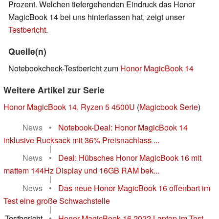
Prozent. Welchen tiefergehenden Eindruck das Honor
MagicBook 14 bei uns hinterlassen hat, zeigt unser
Testbericht
.
Quelle(n)
Notebookcheck-Testbericht zum
Honor MagicBook 14
Weitere Artikel zur Serie
Honor MagicBook 14, Ryzen 5 4500U
(
Magicbook Serie
)
News
•
Notebook-Deal: Honor MagicBook 14
inklusive Rucksack mit 36% Preisnachlass ...
|
News
•
Deal: Hübsches Honor MagicBook 16 mit
mattem 144Hz Display und 16GB RAM bek...
|
News
•
Das neue Honor MagicBook 16 offenbart im
Test eine große Schwachstelle
|
Testbericht
•
Honor MagicBook 16 2022 Laptop im Test -