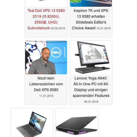
Test Dell XPS 13 9380
Inspiron 7K und XPS
2019 (i5 8265U,
13 9380 erhalten
256GB, UHD)
Slickdeals Editor's
Subnotebook
Choice Award
02.02.2019
16.01.2019
Noch kein
Lenovo Yoga A940:
Lebenszeichen vom
All-in-One-PC mit 4K-
Dell XPS 9580
Display und einigen
spannenden Features
11.01.2019
08.01.2019