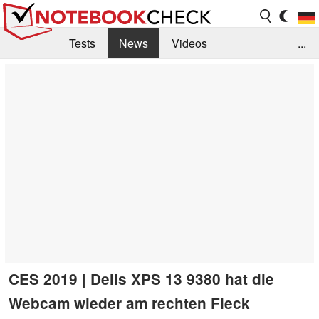
Tests
News
Videos
...
Benchmarks & Tech
Externe Tests
Kaufberatung
Deals
Suche
Jobs
Forum
CES 2019 | Dells XPS 13 9380 hat die
Webcam wieder am rechten Fleck