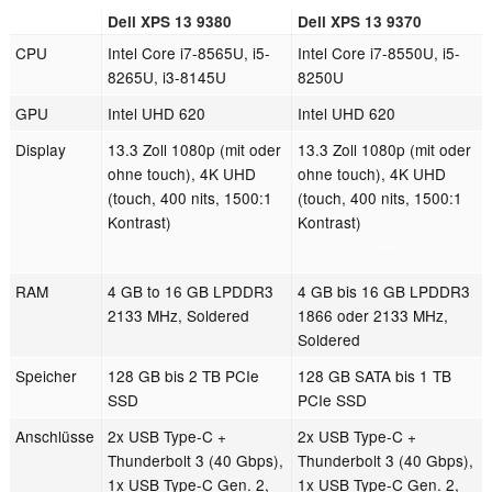
Dell XPS 13 9380
Dell XPS 13 9370
CPU
Intel Core i7-8565U, i5-
Intel Core i7-8550U, i5-
8265U, i3-8145U
8250U
GPU
Intel UHD 620
Intel UHD 620
Display
13.3 Zoll 1080p (mit oder
13.3 Zoll 1080p (mit oder
ohne touch), 4K UHD
ohne touch), 4K UHD
(touch, 400 nits, 1500:1
(touch, 400 nits, 1500:1
Kontrast)
Kontrast)
RAM
4 GB to 16 GB LPDDR3
4 GB bis 16 GB LPDDR3
2133 MHz, Soldered
1866 oder 2133 MHz,
Soldered
Speicher
128 GB bis 2 TB PCIe
128 GB SATA bis 1 TB
SSD
PCIe SSD
Anschlüsse
2x USB Type-C +
2x USB Type-C +
Thunderbolt 3 (40 Gbps),
Thunderbolt 3 (40 Gbps),
1x USB Type-C Gen. 2,
1x USB Type-C Gen. 2,