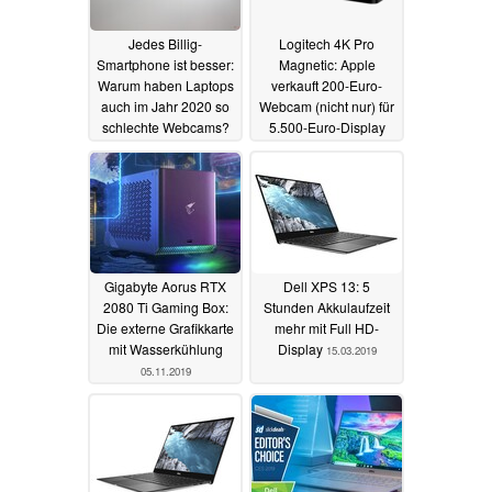
Jedes Billig-
Logitech 4K Pro
Smartphone ist besser:
Magnetic: Apple
Warum haben Laptops
verkauft 200-Euro-
auch im Jahr 2020 so
Webcam (nicht nur) für
schlechte Webcams?
5.500-Euro-Display
10.02.2020
13.12.2019
Gigabyte Aorus RTX
Dell XPS 13: 5
2080 Ti Gaming Box:
Stunden Akkulaufzeit
Die externe Grafikkarte
mehr mit Full HD-
mit Wasserkühlung
Display
15.03.2019
05.11.2019