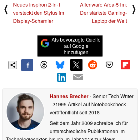
Neues Inspiron 2-in-1
Alienware Area-51m:
⟨
⟩
versteckt den Stylus im
Der stärkste Gaming-
Display-Scharnier
Laptop der Welt
Als bevorzugte Quelle
auf Google
hinzufügen
Hannes Brecher
- Senior Tech Writer
- 21995 Artikel auf Notebookcheck
veröffentlicht
seit 2018
Seit dem Jahr 2009 schreibe ich für
unterschiedliche Publikationen im
Technologiesektor, bis ich im Jahr 2018 zur News-