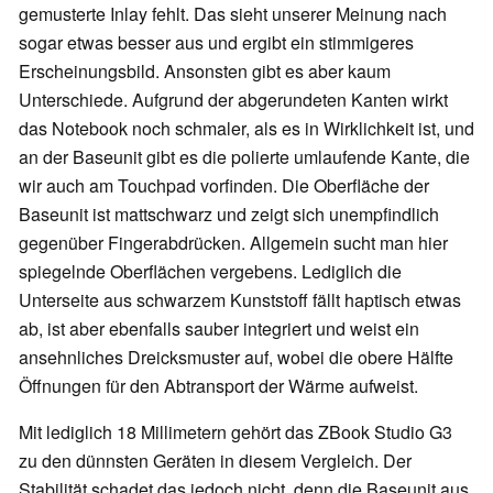
gemusterte Inlay fehlt. Das sieht unserer Meinung nach
sogar etwas besser aus und ergibt ein stimmigeres
Erscheinungsbild. Ansonsten gibt es aber kaum
Unterschiede. Aufgrund der abgerundeten Kanten wirkt
das Notebook noch schmaler, als es in Wirklichkeit ist, und
an der Baseunit gibt es die polierte umlaufende Kante, die
wir auch am Touchpad vorfinden. Die Oberfläche der
Baseunit ist mattschwarz und zeigt sich unempfindlich
gegenüber Fingerabdrücken. Allgemein sucht man hier
spiegelnde Oberflächen vergebens. Lediglich die
Unterseite aus schwarzem Kunststoff fällt haptisch etwas
ab, ist aber ebenfalls sauber integriert und weist ein
ansehnliches Dreicksmuster auf, wobei die obere Hälfte
Öffnungen für den Abtransport der Wärme aufweist.
Mit lediglich 18 Millimetern gehört das ZBook Studio G3
zu den dünnsten Geräten in diesem Vergleich. Der
Stabilität schadet das jedoch nicht, denn die Baseunit aus