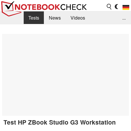
Tests
News
Videos
...
Benchmarks & Tech
Externe Tests
Kaufberatung
Deals
Suche
Jobs
Forum
Test HP ZBook Studio G3 Workstation