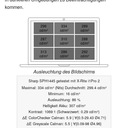
kommen.
296
334
289
cd/m²
cd/m²
cd/m²
287
310
288
cd/m²
cd/m²
cd/m²
313
286
292
cd/m²
cd/m²
cd/m²
Ausleuchtung des Bildschirms
Sharp SPH1445 getestet mit X-Rite i1Pro 2
Maximal: 334 cd/m² (Nits) Durchschnitt: 299.4 cd/m²
Minimum: 16 cd/m²
Ausleuchtung: 86 %
Helligkeit Akku: 307 cd/m²
Kontrast: 1069:1 (Schwarzwert: 0.29 cd/m²)
ΔE ColorChecker Calman: 5.9 | ∀{0.5-29.43 Ø4.71}
ΔE Greyscale Calman: 5.5 | ∀{0.09-98 Ø4.96}