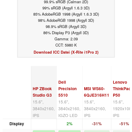
99.9% sRGB (Calman 2D)
99% sRGB (Argyll 1.6.3 3D)
85% AdobeRGB 1998 (Argyll 1.6.3 3D)
98% AdobeRGB 1998 (Argyll 3D)
98.9% sRGB (Argyll 3D)
86% Display P3 (Argyll 3D)
Gamma: 2.09
CCT: 5980 K
Download ICC Datei (X-Rite i1Pro 2)
Dell
Lenovo
HP ZBook
Precision
MSI WS60-
ThinkPad
Studio G3
5510
6QJE316H11
P50
15.6",
15.6",
15.6",
15.6",
3840x2160,
3840x2160,
3840x2160,
1920x108
IPS
IGZO LED
IPS
IPS
Display
2%
-31%
-51%