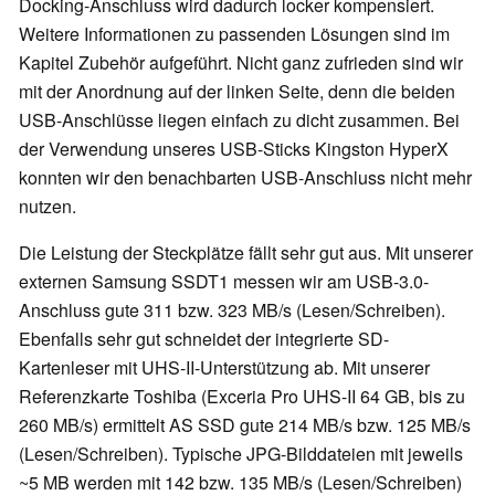
Docking-Anschluss wird dadurch locker kompensiert.
Weitere Informationen zu passenden Lösungen sind im
Kapitel Zubehör aufgeführt. Nicht ganz zufrieden sind wir
mit der Anordnung auf der linken Seite, denn die beiden
USB-Anschlüsse liegen einfach zu dicht zusammen. Bei
der Verwendung unseres USB-Sticks Kingston HyperX
konnten wir den benachbarten USB-Anschluss nicht mehr
nutzen.
Die Leistung der Steckplätze fällt sehr gut aus. Mit unserer
externen Samsung SSDT1 messen wir am USB-3.0-
Anschluss gute 311 bzw. 323 MB/s (Lesen/Schreiben).
Ebenfalls sehr gut schneidet der integrierte SD-
Kartenleser mit UHS-II-Unterstützung ab. Mit unserer
Referenzkarte Toshiba (Exceria Pro UHS-II 64 GB, bis zu
260 MB/s) ermittelt AS SSD gute 214 MB/s bzw. 125 MB/s
(Lesen/Schreiben). Typische JPG-Bilddateien mit jeweils
~5 MB werden mit 142 bzw. 135 MB/s (Lesen/Schreiben)