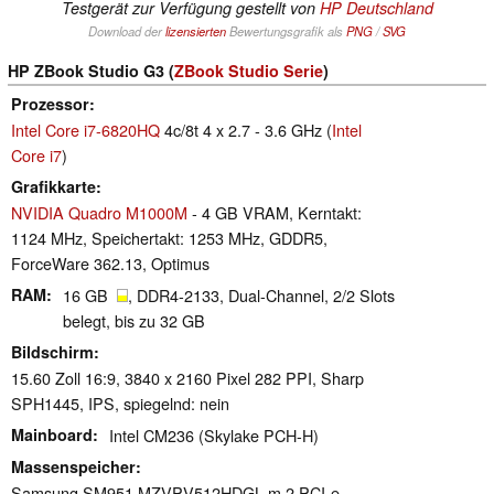
Testgerät zur Verfügung gestellt von
HP Deutschland
Download der
lizensierten
Bewertungsgrafik als
PNG
/
SVG
HP ZBook Studio G3 (
ZBook Studio Serie
)
Prozessor
Intel Core i7-6820HQ
4c/8t 4 x 2.7 - 3.6 GHz (
Intel
Core i7
)
Grafikkarte
NVIDIA Quadro M1000M
- 4 GB VRAM, Kerntakt:
1124 MHz, Speichertakt: 1253 MHz, GDDR5,
ForceWare 362.13, Optimus
RAM
16 GB
, DDR4-2133, Dual-Channel, 2/2 Slots
belegt, bis zu 32 GB
Bildschirm
15.60 Zoll 16:9, 3840 x 2160 Pixel 282 PPI, Sharp
SPH1445, IPS, spiegelnd: nein
Mainboard
Intel CM236 (Skylake PCH-H)
Massenspeicher
Samsung SM951 MZVPV512HDGL m.2 PCI-e,