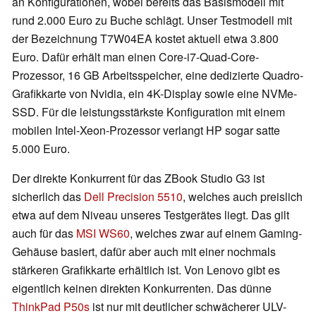
an Konfigurationen, wobei bereits das Basismodell mit
rund 2.000 Euro zu Buche schlägt. Unser Testmodell mit
der Bezeichnung T7W04EA kostet aktuell etwa 3.800
Euro. Dafür erhält man einen Core-i7-Quad-Core-
Prozessor, 16 GB Arbeitsspeicher, eine dedizierte Quadro-
Grafikkarte von Nvidia, ein 4K-Display sowie eine NVMe-
SSD. Für die leistungsstärkste Konfiguration mit einem
mobilen Intel-Xeon-Prozessor verlangt HP sogar satte
5.000 Euro.
Der direkte Konkurrent für das ZBook Studio G3 ist
sicherlich das
Dell Precision 5510
, welches auch preislich
etwa auf dem Niveau unseres Testgerätes liegt. Das gilt
auch für das
MSI WS60
, welches zwar auf einem Gaming-
Gehäuse basiert, dafür aber auch mit einer nochmals
stärkeren Grafikkarte erhältlich ist. Von Lenovo gibt es
eigentlich keinen direkten Konkurrenten. Das dünne
ThinkPad P50s
ist nur mit deutlicher schwächerer ULV-