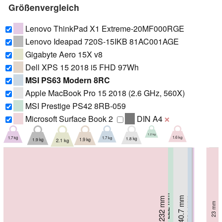
Größenvergleich
Lenovo ThinkPad X1 Extreme-20MF000RGE
Lenovo Ideapad 720S-15IKB 81AC001AGE
Gigabyte Aero 15X v8
Dell XPS 15 2018 i5 FHD 97Wh
MSI PS63 Modern 8RC
Apple MacBook Pro 15 2018 (2.6 GHz, 560X)
MSI Prestige PS42 8RB-059
Microsoft Surface Book 2
DIN A4
❌
1.2 kg
1.6 kg
1.7 kg
1.7 kg
1.8 kg
1.9 kg
1.9 kg
2.1 kg
222 mm
240.7 mm
15.9 mm
232 mm
243.5 mm
234 mm
245.7 mm
235 mm
15.9 mm
17.95 mm
23 mm
250 mm
15.5 mm
17 mm
18.4 mm
18 mm