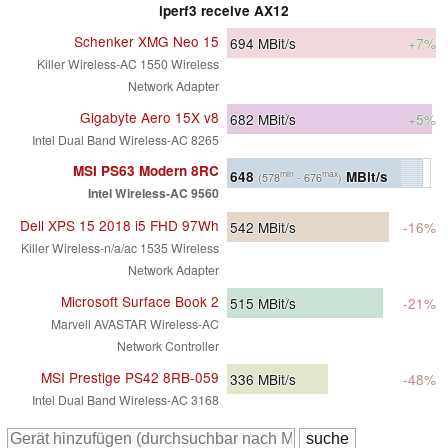
iperf3 receive AX12
Schenker XMG Neo 15
694
MBit/s
+7%
Killer Wireless-AC 1550 Wireless
Network Adapter
Gigabyte Aero 15X v8
682
MBit/s
+5%
Intel Dual Band Wireless-AC 8265
MSI PS63 Modern 8RC
648
MBit/s
min
max
(578
- 676
)
Intel Wireless-AC 9560
Dell XPS 15 2018 i5 FHD 97Wh
542
MBit/s
-16%
Killer Wireless-n/a/ac 1535 Wireless
Network Adapter
Microsoft Surface Book 2
515
MBit/s
-21%
Marvell AVASTAR Wireless-AC
Network Controller
MSI Prestige PS42 8RB-059
336
MBit/s
-48%
Intel Dual Band Wireless-AC 3168