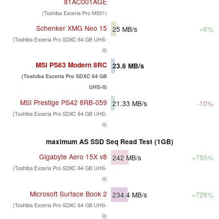
81AC001AGE
(Toshiba Exceria Pro M501)
Schenker XMG Neo 15
25
MB/s
+6%
(Toshiba Exceria Pro SDXC 64 GB UHS-
II)
MSI PS63 Modern 8RC
23.6
MB/s
(Toshiba Exceria Pro SDXC 64 GB
UHS-II)
MSI Prestige PS42 8RB-059
21.33
MB/s
-10%
(Toshiba Exceria Pro SDXC 64 GB UHS-
II)
maximum AS SSD Seq Read Test (1GB)
Gigabyte Aero 15X v8
242
MB/s
+755%
(Toshiba Exceria Pro SDXC 64 GB UHS-
II)
Microsoft Surface Book 2
234.4
MB/s
+728%
(Toshiba Exceria Pro SDXC 64 GB UHS-
II)