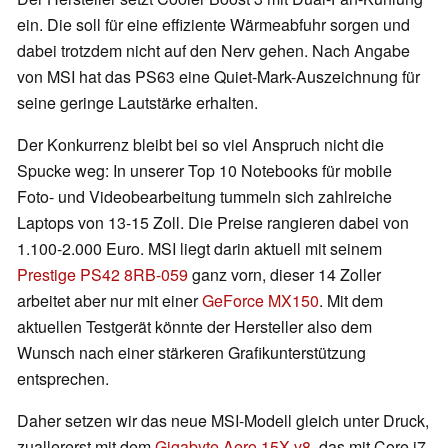
ein. Die soll für eine effiziente Wärmeabfuhr sorgen und
dabei trotzdem nicht auf den Nerv gehen. Nach Angabe
von MSI hat das PS63 eine Quiet-Mark-Auszeichnung für
seine geringe Lautstärke erhalten.
Der Konkurrenz bleibt bei so viel Anspruch nicht die
Spucke weg: In unserer Top 10 Notebooks für mobile
Foto- und Videobearbeitung tummeln sich zahlreiche
Laptops von 13-15 Zoll. Die Preise rangieren dabei von
1.100-2.000 Euro. MSI liegt darin aktuell mit seinem
Prestige PS42 8RB-059
ganz vorn, dieser 14 Zoller
arbeitet aber nur mit einer
GeForce MX150
. Mit dem
aktuellen Testgerät könnte der Hersteller also dem
Wunsch nach einer stärkeren Grafikunterstützung
entsprechen.
Daher setzen wir das neue MSI-Modell gleich unter Druck,
zuallererst mit dem
Gigabyte Aero 15X v8
, das mit Core i7-