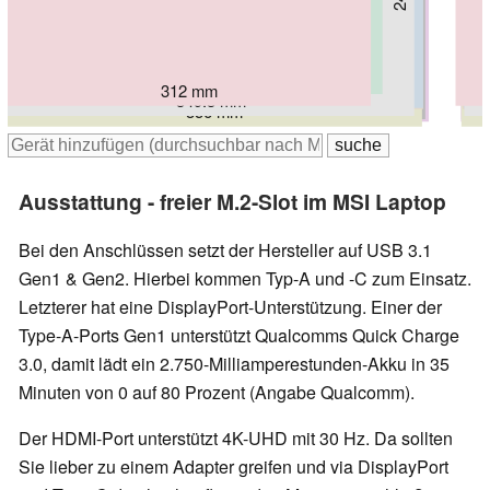
322 mm
312 mm
357 mm
357 mm
349.3 mm
358.8 mm
361.8 mm
356 mm
Ausstattung - freier M.2-Slot im MSI Laptop
Bei den Anschlüssen setzt der Hersteller auf USB 3.1
Gen1 & Gen2. Hierbei kommen Typ-A und -C zum Einsatz.
Letzterer hat eine DisplayPort-Unterstützung. Einer der
Type-A-Ports Gen1 unterstützt Qualcomms Quick Charge
3.0, damit lädt ein 2.750-Milliamperestunden-Akku in 35
Minuten von 0 auf 80 Prozent (Angabe Qualcomm).
Der HDMI-Port unterstützt 4K-UHD mit 30 Hz. Da sollten
Sie lieber zu einem Adapter greifen und via DisplayPort