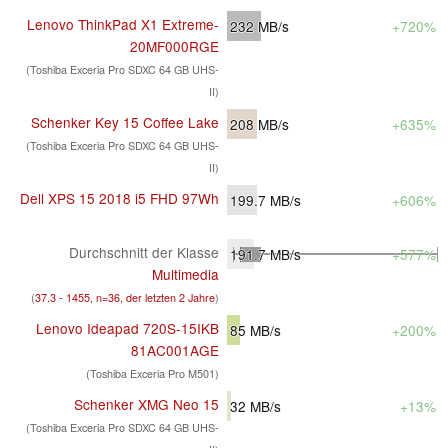
Lenovo ThinkPad X1 Extreme-
232
MB/s
+720%
20MF000RGE
(Toshiba Exceria Pro SDXC 64 GB UHS-
II)
Schenker Key 15 Coffee Lake
208
MB/s
+635%
(Toshiba Exceria Pro SDXC 64 GB UHS-
II)
Dell XPS 15 2018 i5 FHD 97Wh
199.7
MB/s
+606%
Durchschnitt der Klasse
191.7
MB/s
+577%
Multimedia
(
37.3 - 1455, n=36, der letzten 2 Jahre
)
Lenovo Ideapad 720S-15IKB
85
MB/s
+200%
81AC001AGE
(Toshiba Exceria Pro M501)
Schenker XMG Neo 15
32
MB/s
+13%
(Toshiba Exceria Pro SDXC 64 GB UHS-