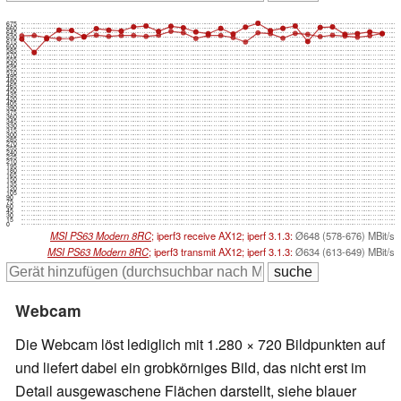
675
660
645
630
615
600
585
570
555
540
525
510
495
480
465
450
435
420
405
390
375
360
345
330
315
300
285
270
255
240
225
210
195
180
165
150
135
120
105
90
75
60
45
30
15
0
MSI PS63 Modern 8RC
; iperf3 receive AX12; iperf 3.1.3:
Ø648 (578-676) MBit/s
MSI PS63 Modern 8RC
; iperf3 transmit AX12; iperf 3.1.3:
Ø634 (613-649) MBit/s
Webcam
Die Webcam löst lediglich mit 1.280 × 720 Bildpunkten auf
und liefert dabei ein grobkörniges Bild, das nicht erst im
Detail ausgewaschene Flächen darstellt, siehe blauer