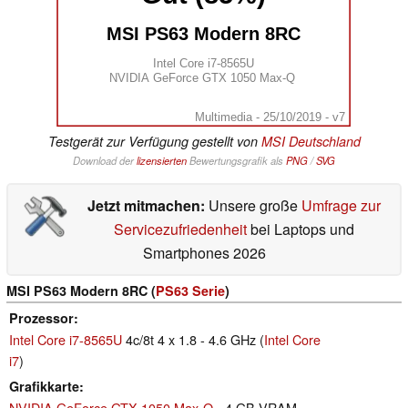
MSI PS63 Modern 8RC
Intel Core i7-8565U
NVIDIA GeForce GTX 1050 Max-Q
Multimedia - 25/10/2019 - v7
Testgerät zur Verfügung gestellt von
MSI Deutschland
Download der
lizensierten
Bewertungsgrafik als
PNG
/
SVG
Jetzt mitmachen:
Unsere große
Umfrage zur
Servicezufriedenheit
bei Laptops und
Smartphones 2026
MSI PS63 Modern 8RC (
PS63 Serie
)
Prozessor
Intel Core i7-8565U
4c/8t 4 x 1.8 - 4.6 GHz (
Intel Core
i7
)
Grafikkarte
NVIDIA GeForce GTX 1050 Max-Q
- 4 GB VRAM,