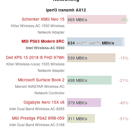
iperf3 transmit AX12
Schenker XMG Neo 15
665
MBit/s
+5%
Killer Wireless-AC 1550 Wireless
Network Adapter
MSI PS63 Modern 8RC
634
MBit/s
min
max
(613
- 649
)
Intel Wireless-AC 9560
Dell XPS 15 2018 i5 FHD 97Wh
539
MBit/s
-15%
Killer Wireless-n/a/ac 1535 Wireless
Network Adapter
Microsoft Surface Book 2
498
MBit/s
-21%
Marvell AVASTAR Wireless-AC
Network Controller
Gigabyte Aero 15X v8
379
MBit/s
-40%
Intel Dual Band Wireless-AC 8265
MSI Prestige PS42 8RB-059
311
MBit/s
-51%
Intel Dual Band Wireless-AC 3168