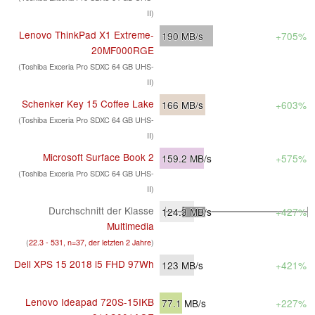
II)
Lenovo ThinkPad X1 Extreme-
190
MB/s
+705%
20MF000RGE
(Toshiba Exceria Pro SDXC 64 GB UHS-
II)
Schenker Key 15 Coffee Lake
166
MB/s
+603%
(Toshiba Exceria Pro SDXC 64 GB UHS-
II)
Microsoft Surface Book 2
159.2
MB/s
+575%
(Toshiba Exceria Pro SDXC 64 GB UHS-
II)
Durchschnitt der Klasse
124.3
MB/s
+427%
Multimedia
(
22.3 - 531, n=37, der letzten 2 Jahre
)
Dell XPS 15 2018 i5 FHD 97Wh
123
MB/s
+421%
Lenovo Ideapad 720S-15IKB
77.1
MB/s
+227%