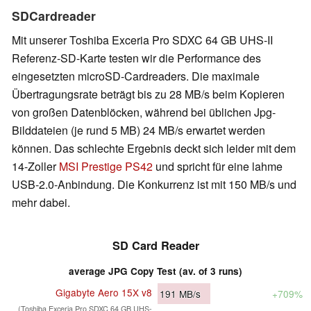
SDCardreader
Mit unserer Toshiba Exceria Pro SDXC 64 GB UHS-II
Referenz-SD-Karte testen wir die Performance des
eingesetzten microSD-Cardreaders. Die maximale
Übertragungsrate beträgt bis zu 28 MB/s beim Kopieren
von großen Datenblöcken, während bei üblichen Jpg-
Bilddateien (je rund 5 MB) 24 MB/s erwartet werden
können. Das schlechte Ergebnis deckt sich leider mit dem
14-Zoller
MSI Prestige PS42
und spricht für eine lahme
USB-2.0-Anbindung. Die Konkurrenz ist mit 150 MB/s und
mehr dabei.
SD Card Reader
average JPG Copy Test (av. of 3 runs)
Gigabyte Aero 15X v8
191
MB/s
+709%
(Toshiba Exceria Pro SDXC 64 GB UHS-