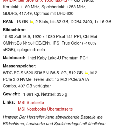
Kerntakt: 1189 MHz, Speichertakt: 1253 MHz,
GDDR5, 417.49, Optimus mit UHD 620
RAM
16 GB
, 2 Slots, bis 32 GB, DDR4-2400, 1x 16 GB
Bildschirm
15.60 Zoll 16:9, 1920 x 1080 Pixel 141 PPI, Chi Mei
CMN15E8 N156HCE/EN1, IPS, True Color (~100%
sRGB), spiegelnd: nein
Mainboard
Intel Kaby Lake-U Premium PCH
Massenspeicher
WDC PC SN520 SDAPNUW-512G, 512 GB
, M.2
PCIe 3.0 NVMe, Freier Slot: 1x M.2 PCIe/SATA
Combo, 407 GB verfügbar
Gewicht
1.661 kg, Netzteil: 335 g
Links
MSI Startseite
MSI Notebooks Übersichtseite
Hinweis: Der Hersteller kann abweichende Bauteile wie
Bildschirme, Laufwerke und Speicherriegel mit ähnlichen