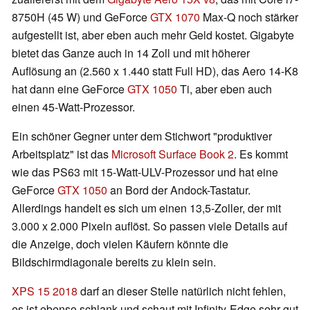
8750H (45 W) und GeForce
GTX 1070
Max-Q noch stärker
aufgestellt ist, aber eben auch mehr Geld kostet. Gigabyte
bietet das Ganze auch in 14 Zoll und mit höherer
Auflösung an (2.560 x 1.440 statt Full HD), das Aero 14-K8
hat dann eine GeForce
GTX 1050
Ti, aber eben auch
einen 45-Watt-Prozessor.
Ein schöner Gegner unter dem Stichwort "produktiver
Arbeitsplatz" ist das
Microsoft Surface Book 2
. Es kommt
wie das PS63 mit 15-Watt-ULV-Prozessor und hat eine
GeForce
GTX 1050
an Bord der Andock-Tastatur.
Allerdings handelt es sich um einen 13,5-Zoller, der mit
3.000 x 2.000 Pixeln auflöst. So passen viele Details auf
die Anzeige, doch vielen Käufern könnte die
Bildschirmdiagonale bereits zu klein sein.
XPS 15 2018
darf an dieser Stelle natürlich nicht fehlen,
es ist ebenso schlank und schaut mit Infinity-Edge sehr gut