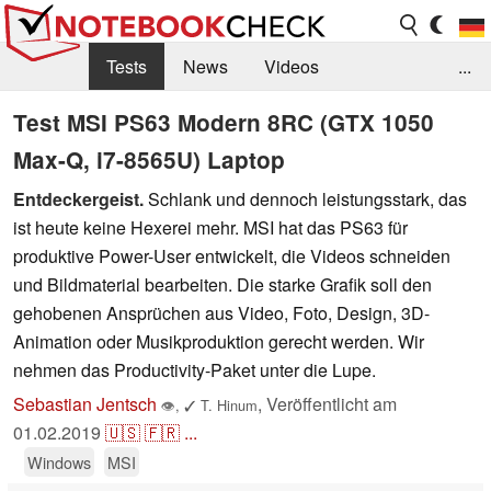
Tests
News
Videos
...
Benchmarks & Tech
Externe Tests
Test MSI PS63 Modern 8RC (GTX 1050
Max-Q, i7-8565U) Laptop
Kaufberatung
Deals
Suche
Jobs
Entdeckergeist.
Schlank und dennoch leistungsstark, das
Forum
ist heute keine Hexerei mehr. MSI hat das PS63 für
produktive Power-User entwickelt, die Videos schneiden
und Bildmaterial bearbeiten. Die starke Grafik soll den
gehobenen Ansprüchen aus Video, Foto, Design, 3D-
Animation oder Musikproduktion gerecht werden. Wir
nehmen das Productivity-Paket unter die Lupe.
Sebastian Jentsch
,
Veröffentlicht am
👁
,
✓
T. Hinum
01.02.2019
🇺🇸
🇫🇷
...
Windows
MSI