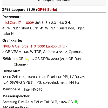
GP66 Leopard 11UH (
GP66 Serie
)
Prozessor
Intel Core i7-11800H
8c/16t 8 x 2.3 - 4.6 GHz,
45 W PL2 / Short Burst, 45 W PL1 / Sustained, Tiger
Lake-H
Grafikkarte
NVIDIA GeForce RTX 3080 Laptop GPU
-
8 GB VRAM, 140 W TDP, Geforce 472.12, Optimus
RAM
16 GB
, 16 GB DDR4-3200 (2x 8 GB Dual-
Channel)
Bildschirm
15.60 Zoll 16:9, 1920 x 1080 Pixel 141 PPI, LGD0625
(LP156WFG-SPB3), IPS, spiegelnd: nein, 144 Hz
Mainboard
Intel HM570
Massenspeicher
Samsung PM9A1 MZVL21T0HCLR, 1024 GB
,
960 GB verfügbar