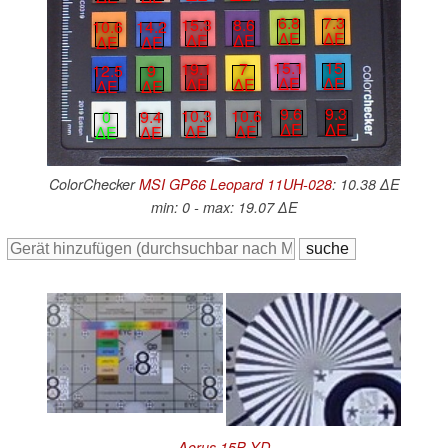
6.8
7.3
15.3
8.6
10.6
14.2
∆E
∆E
∆E
∆E
∆E
∆E
15.1
15
19.1
7
12.5
9
∆E
∆E
∆E
∆E
∆E
∆E
9.6
9.3
10.3
10.6
0
9.4
∆E
∆E
∆E
∆E
∆E
∆E
ColorChecker
MSI GP66 Leopard 11UH-028
: 10.38 ∆E
min: 0 - max: 19.07 ∆E
Aorus 15P YD