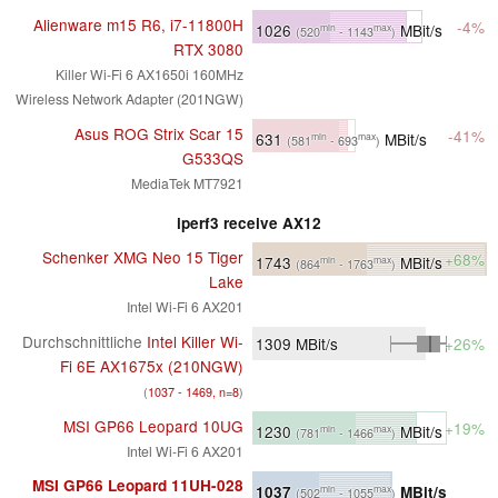
Alienware m15 R6, i7-11800H
-4%
1026
MBit/s
min
max
(520
- 1143
)
RTX 3080
Killer Wi-Fi 6 AX1650i 160MHz
Wireless Network Adapter (201NGW)
Asus ROG Strix Scar 15
-41%
631
MBit/s
min
max
(581
- 693
)
G533QS
MediaTek MT7921
iperf3 receive AX12
Schenker XMG Neo 15 Tiger
+68%
1743
MBit/s
min
max
(864
- 1763
)
Lake
Intel Wi-Fi 6 AX201
Durchschnittliche
Intel Killer Wi-
1309
MBit/s
+26%
Fi 6E AX1675x (210NGW)
(
1037 - 1469, n=8
)
MSI GP66 Leopard 10UG
+19%
1230
MBit/s
min
max
(781
- 1466
)
Intel Wi-Fi 6 AX201
MSI GP66 Leopard 11UH-028
1037
MBit/s
min
max
(502
- 1055
)