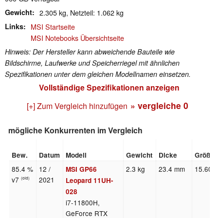
Gewicht
2.305 kg, Netzteil: 1.062 kg
Links
MSI Startseite
MSI Notebooks Übersichtseite
Hinweis: Der Hersteller kann abweichende Bauteile wie
Bildschirme, Laufwerke und Speicherriegel mit ähnlichen
Spezifikationen unter dem gleichen Modellnamen einsetzen.
Vollständige Spezifikationen anzeigen
» vergleiche
0
[+] Zum Vergleich hinzufügen
mögliche Konkurrenten im Vergleich
Bew.
Datum
Modell
Gewicht
Dicke
Größe
85.4 %
12 /
2.3 kg
23.4 mm
15.60"
MSI GP66
v7
2021
(old)
Leopard 11UH-
028
i7-11800H,
GeForce RTX