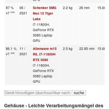
87 %
06 /
2.2 kg
26 mm
15.60"
Schenker XMG
v7
2021
(old)
Neo 15 Tiger
Lake
i7-11800H,
GeForce RTX
3080 Laptop
GPU
86.1 %
11 /
2.5 kg
22.85 mm
15.60"
Alienware m15
v7
2021
(old)
R6, i7-11800H
RTX 3080
i7-11800H,
GeForce RTX
3080 Laptop
GPU
Gehäuse - Leichte Verarbeitungsmängel des