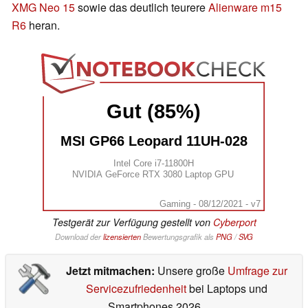
XMG Neo 15
sowie das deutlich teurere
Alienware m15
R6
heran.
Gut (85%)
MSI GP66 Leopard 11UH-028
Intel Core i7-11800H
NVIDIA GeForce RTX 3080 Laptop GPU
Gaming - 08/12/2021 - v7
Testgerät zur Verfügung gestellt von
Cyberport
Download der
lizensierten
Bewertungsgrafik als
PNG
/
SVG
Jetzt mitmachen:
Unsere große
Umfrage zur
Servicezufriedenheit
bei Laptops und
Smartphones 2026