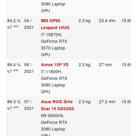
3080 Laptop
GPU
84.2 %
04 /
2.3 kg
23.4 mm
15.60"
MSI GP66
v7
2021
(old)
Leopard 10UG
i7-10870H,
GeForce RTX
3070 Laptop
GPU
86.4 %
06 /
2.2 kg
27 mm
15.60"
Aorus 15P YD
v7
2021
i7-11800H,
(old)
GeForce RTX
3080 Laptop
GPU
86.3 %
07 /
2.3 kg
27.2 mm
15.60"
Asus ROG Strix
v7
2021
(old)
Scar 15 G533QS
R9 5900HX,
GeForce RTX
3080 Laptop
GPU