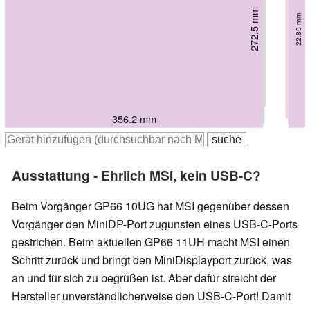
243 mm
244 mm
259 mm
272.5 mm
26 mm
27 mm
267 mm
267 mm
27.2 mm
22.85 mm
23.4 mm
23.4 mm
359.8 mm
357 mm
354 mm
358 mm
358 mm
356.2 mm
Ausstattung - Ehrlich MSI, kein USB-C?
Beim Vorgänger GP66 10UG hat MSI gegenüber dessen
Vorgänger den MiniDP-Port zugunsten eines USB-C-Ports
gestrichen. Beim aktuellen GP66 11UH macht MSI einen
Schritt zurück und bringt den MiniDisplayport zurück, was
an und für sich zu begrüßen ist. Aber dafür streicht der
Hersteller unverständlicherweise den USB-C-Port! Damit