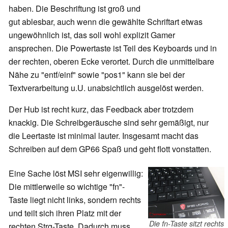
haben. Die Beschriftung ist groß und
gut ablesbar, auch wenn die gewählte Schriftart etwas
ungewöhnlich ist, das soll wohl explizit Gamer
ansprechen. Die Powertaste ist Teil des Keyboards und in
der rechten, oberen Ecke verortet. Durch die unmittelbare
Nähe zu "entf/einf" sowie "pos1" kann sie bei der
Textverarbeitung u.U. unabsichtlich ausgelöst werden.
Der Hub ist recht kurz, das Feedback aber trotzdem
knackig. Die Schreibgeräusche sind sehr gemäßigt, nur
die Leertaste ist minimal lauter. Insgesamt macht das
Schreiben auf dem GP66 Spaß und geht flott vonstatten.
Eine Sache löst MSI sehr eigenwillig:
Die mittlerweile so wichtige "fn"-
Taste liegt nicht links, sondern rechts
und teilt sich ihren Platz mit der
Die fn-Taste sitzt rechts
rechten Strg-Taste. Dadurch muss