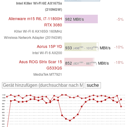
Intel Killer Wi-Fi 6E AX1675x
(210NGW)
Alienware m15 R6, i7-11800H
982
MBit/s
-5%
RTX 3080
Killer Wi-Fi 6 AX1650i 160MHz
Wireless Network Adapter (201NGW)
Aorus 15P YD
-10%
933
MBit/s
min
max
(498
- 1012
)
Intel Wi-Fi 6 AX200
Asus ROG Strix Scar 15
-18%
852
MBit/s
min
max
(831
- 887
)
G533QS
MediaTek MT7921
1100
1050
1000
950
900
850
800
750
700
650
600