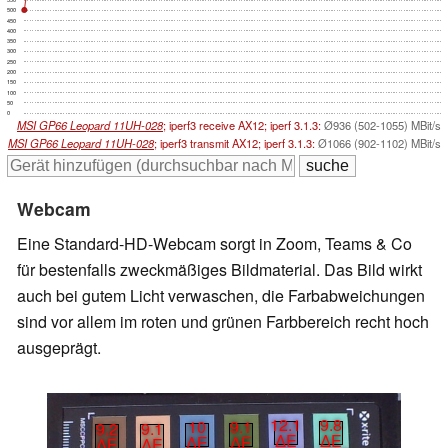
550
500
450
400
350
300
250
200
150
100
50
0
MSI GP66 Leopard 11UH-028
; iperf3 receive AX12; iperf 3.1.3:
Ø936 (502-1055) MBit/s
MSI GP66 Leopard 11UH-028
; iperf3 transmit AX12; iperf 3.1.3:
Ø1066 (902-1102) MBit/s
Webcam
Eine Standard-HD-Webcam sorgt in Zoom, Teams & Co
für bestenfalls zweckmäßiges Bildmaterial. Das Bild wirkt
auch bei gutem Licht verwaschen, die Farbabweichungen
sind vor allem im roten und grünen Farbbereich recht hoch
ausgeprägt.
12.1
9.8
10
9.1
9.2
9.1
∆E
∆E
∆E
∆E
∆E
∆E