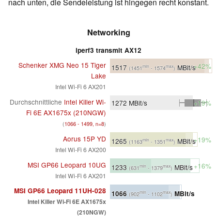
nach unten, die Sendeleistung ist hingegen recht konstant.
Networking
iperf3 transmit AX12
Schenker XMG Neo 15 Tiger
+42%
1517
MBit/s
min
max
(1451
- 1574
)
Lake
Intel Wi-Fi 6 AX201
Durchschnittliche
Intel Killer Wi-
1272
MBit/s
+19%
Fi 6E AX1675x (210NGW)
(
1066 - 1499, n=8
)
Aorus 15P YD
+19%
1265
MBit/s
min
max
(1163
- 1351
)
Intel Wi-Fi 6 AX200
MSI GP66 Leopard 10UG
+16%
1233
MBit/s
min
max
(631
- 1379
)
Intel Wi-Fi 6 AX201
MSI GP66 Leopard 11UH-028
1066
MBit/s
min
max
(902
- 1102
)
Intel Killer Wi-Fi 6E AX1675x
(210NGW)