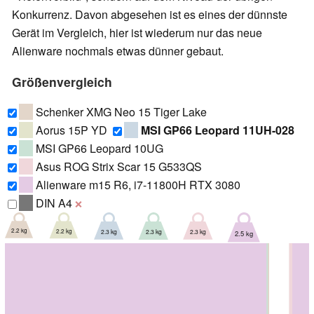
Konkurrenz. Davon abgesehen ist es eines der dünnste
Gerät im Vergleich, hier ist wiederum nur das neue
Alienware nochmals etwas dünner gebaut.
Größenvergleich
Schenker XMG Neo 15 Tiger Lake
Aorus 15P YD
MSI GP66 Leopard 11UH-028
MSI GP66 Leopard 10UG
Asus ROG Strix Scar 15 G533QS
Alienware m15 R6, i7-11800H RTX 3080
DIN A4
❌
2.2 kg
2.2 kg
2.3 kg
2.3 kg
2.3 kg
2.5 kg