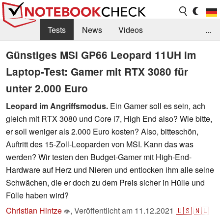
Tests
News
Videos
...
Benchmarks & Tech
Externe Tests
Günstiges MSI GP66 Leopard 11UH im
Laptop-Test: Gamer mit RTX 3080 für
Kaufberatung
Deals
Suche
Jobs
unter 2.000 Euro
Forum
Leopard im Angriffsmodus.
Ein Gamer soll es sein, ach
gleich mit RTX 3080 und Core i7, High End also? Wie bitte,
er soll weniger als 2.000 Euro kosten? Also, bitteschön,
Auftritt des 15-Zoll-Leoparden von MSI. Kann das was
werden? Wir testen den Budget-Gamer mit High-End-
Hardware auf Herz und Nieren und entlocken ihm alle seine
Schwächen, die er doch zu dem Preis sicher in Hülle und
Fülle haben wird?
Christian Hintze
,
Veröffentlicht am
11.12.2021
🇺🇸
🇳🇱
👁