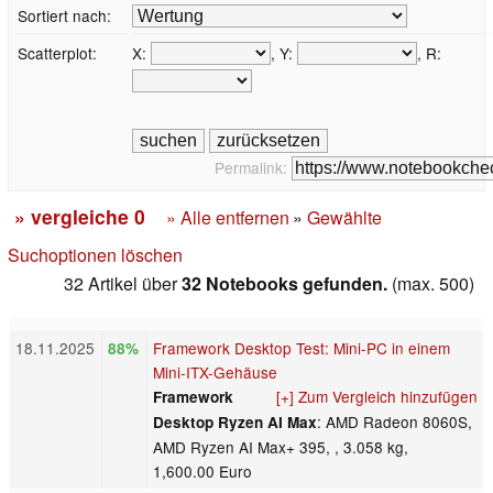
Sortiert nach:
Scatterplot:
X:
, Y:
, R:
Permalink:
» vergleiche
0
» Alle entfernen
»
Gewählte
Suchoptionen löschen
32 Artikel über
32 Notebooks gefunden.
(max. 500)
18.11.2025
Framework Desktop Test: Mini-PC in einem
88%
Mini-ITX-Gehäuse
[+] Zum Vergleich hinzufügen
Framework
: AMD Radeon 8060S,
Desktop Ryzen AI Max
AMD Ryzen AI Max+ 395, , 3.058 kg,
1,600.00 Euro