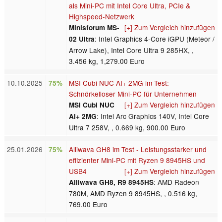
als Mini-PC mit Intel Core Ultra, PCIe &
Highspeed-Netzwerk
[+] Zum Vergleich hinzufügen
Minisforum MS-
: Intel Graphics 4-Core iGPU (Meteor /
02 Ultra
Arrow Lake), Intel Core Ultra 9 285HX, ,
3.456 kg, 1,279.00 Euro
10.10.2025
MSI Cubi NUC AI+ 2MG im Test:
75%
Schnörkelloser Mini-PC für Unternehmen
[+] Zum Vergleich hinzufügen
MSI Cubi NUC
: Intel Arc Graphics 140V, Intel Core
AI+ 2MG
Ultra 7 258V, , 0.669 kg, 900.00 Euro
25.01.2026
Alliwava GH8 im Test - Leistungsstarker und
75%
effizienter Mini-PC mit Ryzen 9 8945HS und
USB4
[+] Zum Vergleich hinzufügen
: AMD Radeon
Alliwava GH8, R9 8945HS
780M, AMD Ryzen 9 8945HS, , 0.516 kg,
769.00 Euro