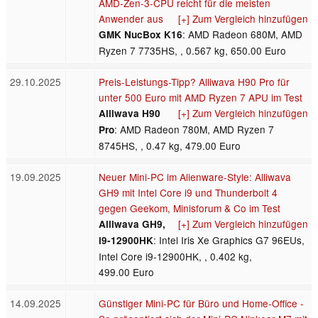
AMD‑Zen‑3‑CPU reicht für die meisten
Anwender aus
[+] Zum Vergleich hinzufügen
: AMD Radeon 680M, AMD
GMK NucBox K16
Ryzen 7 7735HS, , 0.567 kg, 650.00 Euro
29.10.2025
Preis-Leistungs-Tipp? Alliwava H90 Pro für
unter 500 Euro mit AMD Ryzen 7 APU im Test
[+] Zum Vergleich hinzufügen
Alliwava H90
: AMD Radeon 780M, AMD Ryzen 7
Pro
8745HS, , 0.47 kg, 479.00 Euro
19.09.2025
Neuer Mini-PC im Alienware-Style: Alliwava
GH9 mit Intel Core i9 und Thunderbolt 4
gegen Geekom, Minisforum & Co im Test
[+] Zum Vergleich hinzufügen
Alliwava GH9,
: Intel Iris Xe Graphics G7 96EUs,
i9-12900HK
Intel Core i9-12900HK, , 0.402 kg,
499.00 Euro
14.09.2025
Günstiger Mini-PC für Büro und Home-Office -