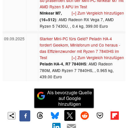
So präsentiert sich der Mini-PC Ninkear M7 mit
AMD Ryzen 5 APU im Test
[+] Zum Vergleich hinzufügen
Ninkear M7,
: AMD Radeon RX Vega 7, AMD
(16+512)
Ryzen 5 7430U, , 0.4 kg, 399.00 Euro
09.09.2025
Starker Mini-PC fürs Geld? Peladn HA-4
fordert Geekom, Minisforum und Co heraus -
das Effizienzwunder mit Ryzen 7 7840HS im
Test
[+] Zum Vergleich hinzufügen
: AMD Radeon
Peladn HA-4, R7 7840HS
780M, AMD Ryzen 7 7840HS, , 0.965 kg,
439.00 Euro
Als bevorzugte Quelle
auf Google
hinzufügen