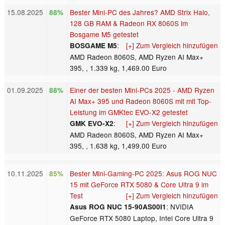
15.08.2025
Bester Mini-PC des Jahres? AMD Strix Halo,
88%
128 GB RAM & Radeon RX 8060S im
Bosgame M5 getestet
:
[+] Zum Vergleich hinzufügen
BOSGAME M5
AMD Radeon 8060S, AMD Ryzen AI Max+
395, , 1.339 kg, 1,469.00 Euro
01.09.2025
Einer der besten Mini-PCs 2025 - AMD Ryzen
88%
AI Max+ 395 und Radeon 8060S mit mit Top-
Leistung im GMKtec EVO-X2 getestet
:
[+] Zum Vergleich hinzufügen
GMK EVO-X2
AMD Radeon 8060S, AMD Ryzen AI Max+
395, , 1.638 kg, 1,499.00 Euro
10.11.2025
Bester Mini-Gaming-PC 2025: Asus ROG NUC
85%
15 mit GeForce RTX 5080 & Core Ultra 9 im
Test
[+] Zum Vergleich hinzufügen
: NVIDIA
Asus ROG NUC 15-90AS00I1
GeForce RTX 5080 Laptop, Intel Core Ultra 9