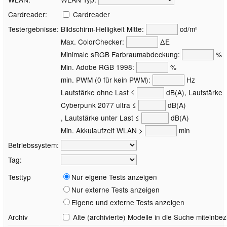
Cardreader:
Cardreader
Testergebnisse:
Bildschirm-Helligkeit Mitte:
cd/m²
Max. ColorChecker:
ΔE
Minimale sRGB Farbraumabdeckung:
%
Min. Adobe RGB 1998:
%
min. PWM (0 für kein PWM):
Hz
Lautstärke ohne Last ≤
dB(A), Lautstärke
Cyberpunk 2077 ultra ≤
dB(A)
, Lautstärke unter Last ≤
dB(A)
Min. Akkulaufzeit WLAN >
min
Betriebssystem:
Tag:
Testtyp
Nur eigene Tests anzeigen
Nur externe Tests anzeigen
Eigene und externe Tests anzeigen
Archiv
Alte (archivierte) Modelle in die Suche miteinbe