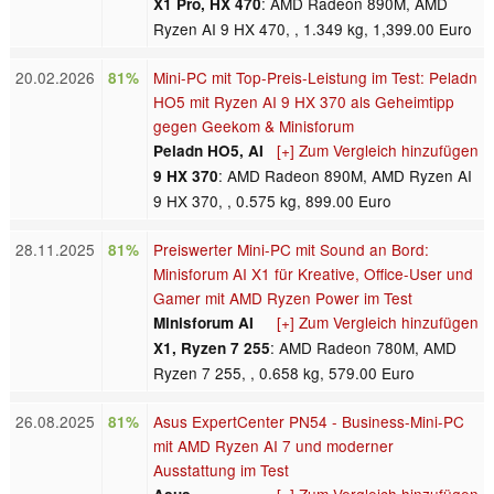
: AMD Radeon 890M, AMD
X1 Pro, HX 470
Ryzen AI 9 HX 470, , 1.349 kg, 1,399.00 Euro
20.02.2026
Mini-PC mit Top-Preis-Leistung im Test: Peladn
81%
HO5 mit Ryzen AI 9 HX 370 als Geheimtipp
gegen Geekom & Minisforum
[+] Zum Vergleich hinzufügen
Peladn HO5, AI
: AMD Radeon 890M, AMD Ryzen AI
9 HX 370
9 HX 370, , 0.575 kg, 899.00 Euro
28.11.2025
Preiswerter Mini-PC mit Sound an Bord:
81%
Minisforum AI X1 für Kreative, Office-User und
Gamer mit AMD Ryzen Power im Test
[+] Zum Vergleich hinzufügen
Minisforum AI
: AMD Radeon 780M, AMD
X1, Ryzen 7 255
Ryzen 7 255, , 0.658 kg, 579.00 Euro
26.08.2025
Asus ExpertCenter PN54 - Business-Mini-PC
81%
mit AMD Ryzen AI 7 und moderner
Ausstattung im Test
[+] Zum Vergleich hinzufügen