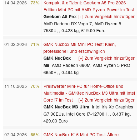
14.04.2026
Kompakt & effizient: Geekom A5 Pro 2026
73%
Edition Mini-PC mit AMD-Ryzen-Power im Test
:
[+] Zum Vergleich hinzufügen
Geekom A5 Pro
AMD Radeon RX Vega 7, AMD Ryzen 5
7530U, , 0.423 kg, 619.00 Euro
01.02.2026
GMK Nucbox M8 Mini-PC Test: Klein,
71%
professionell und erschwinglich
[+] Zum Vergleich hinzufügen
GMK NucBox
: AMD Radeon 660M, AMD Ryzen 5 PRO
M8
6650H, , 0.494 kg
11.10.2025
Preiswerter Mini-PC für Home-Office und
70%
Multimedia - GMKtec NucBox M3 Ultra mit Intel
Core i7 im Test
[+] Zum Vergleich hinzufügen
: Intel Iris Xe Graphics
GMK NucBox M3 Ultra
G7 96EUs, Intel Core i7-12700H, , 0.437 kg,
429.00 Euro
07.04.2026
GMK NucBox K16 Mini-PC-Test: Ältere
65%