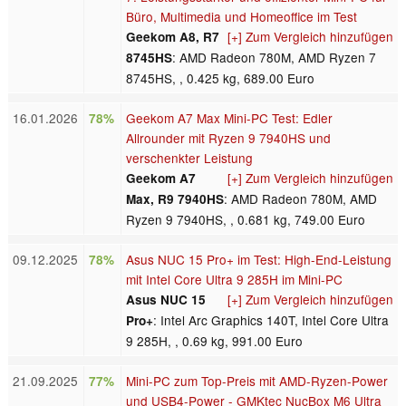
Büro, Multimedia und Homeoffice im Test
[+] Zum Vergleich hinzufügen
Geekom A8, R7
: AMD Radeon 780M, AMD Ryzen 7
8745HS
8745HS, , 0.425 kg, 689.00 Euro
16.01.2026
Geekom A7 Max Mini-PC Test: Edler
78%
Allrounder mit Ryzen 9 7940HS und
verschenkter Leistung
[+] Zum Vergleich hinzufügen
Geekom A7
: AMD Radeon 780M, AMD
Max, R9 7940HS
Ryzen 9 7940HS, , 0.681 kg, 749.00 Euro
09.12.2025
Asus NUC 15 Pro+ im Test: High-End-Leistung
78%
mit Intel Core Ultra 9 285H im Mini-PC
[+] Zum Vergleich hinzufügen
Asus NUC 15
: Intel Arc Graphics 140T, Intel Core Ultra
Pro+
9 285H, , 0.69 kg, 991.00 Euro
21.09.2025
Mini-PC zum Top-Preis mit AMD-Ryzen-Power
77%
und USB4-Power - GMKtec NucBox M6 Ultra