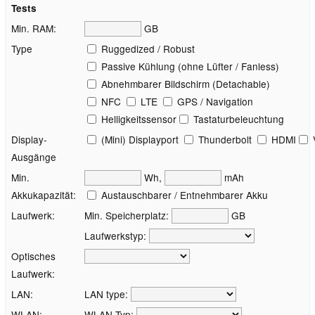
Tests
Min. RAM:
GB
Type
Ruggedized / Robust
Passive Kühlung (ohne Lüfter / Fanless)
Abnehmbarer Bildschirm (Detachable)
NFC
LTE
GPS / Navigation
Helligkeitssensor
Tastaturbeleuchtung
Display-
(Mini) Displayport
Thunderbolt
HDMI
Ausgänge
Min.
Wh,
mAh
Akkukapazität:
Austauschbarer / Entnehmbarer Akku
Laufwerk:
Min. Speicherplatz:
GB
Laufwerkstyp:
Optisches
Laufwerk:
LAN:
LAN type:
WLAN:
WLAN Typ: