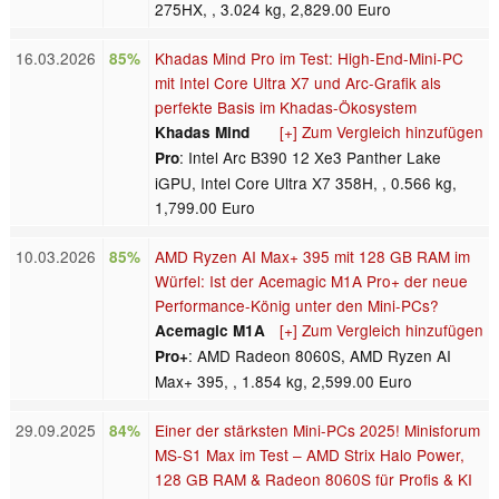
275HX, , 3.024 kg, 2,829.00 Euro
16.03.2026
Khadas Mind Pro im Test: High-End-Mini-PC
85%
mit Intel Core Ultra X7 und Arc-Grafik als
perfekte Basis im Khadas-Ökosystem
[+] Zum Vergleich hinzufügen
Khadas Mind
: Intel Arc B390 12 Xe3 Panther Lake
Pro
iGPU, Intel Core Ultra X7 358H, , 0.566 kg,
1,799.00 Euro
10.03.2026
AMD Ryzen AI Max+ 395 mit 128 GB RAM im
85%
Würfel: Ist der Acemagic M1A Pro+ der neue
Performance-König unter den Mini-PCs?
[+] Zum Vergleich hinzufügen
Acemagic M1A
: AMD Radeon 8060S, AMD Ryzen AI
Pro+
Max+ 395, , 1.854 kg, 2,599.00 Euro
29.09.2025
Einer der stärksten Mini-PCs 2025! Minisforum
84%
MS-S1 Max im Test – AMD Strix Halo Power,
128 GB RAM & Radeon 8060S für Profis & KI