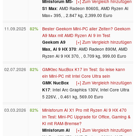
[+] Zum Vergleich hinzufügen
Minisforum MS-
: AMD Radeon 8060S, AMD Ryzen AI
S1 Max
Max+ 395, , 2.847 kg, 2,399.00 Euro
11.09.2025
Bester Geekom Mini-PC aller Zeiten? Geekom
82%
A9 Max mit AMD Ryzen AI 9 im Test
[+] Zum Vergleich hinzufügen
Geekom A9
: AMD Radeon 890M, AMD
Max, AI 9 HX 370
Ryzen AI 9 HX 370, , 0.709 kg, 999.00 Euro
02.07.2026
GMKtec NucBox K17 im Test: So leise kann
82%
ein Mini-PC mit Intel Core Ultra sein
[+] Zum Vergleich hinzufügen
GMK NucBox
: Intel Arc Graphics 130V, Intel Core Ultra
K17
5 226V, , 0.461 kg, 569.00 Euro
03.03.2026
Minisforum AI X1 Pro mit Ryzen AI 9 HX 470
82%
im Test: Mini-PC Upgrade für Office, Gaming &
KI mit RAM-Bremse?
[+] Zum Vergleich hinzufügen
Minisforum AI