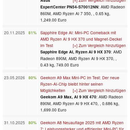
Asus
: AMD Radeon
ExpertCenter PN54-S70012NN
860M, AMD Ryzen AI 7 350, , 0.65 kg,
1,249.00 Euro
20.11.2025
Sapphire Edge AI: Mini-PC Comeback mit
81%
AMD Ryzen AI 9 HX 370 und Magnet-Deckel
im Test
[+] Zum Vergleich hinzufügen
: AMD
Sapphire Edge AI, Ryzen AI 9 HX 370
Radeon 890M, AMD Ryzen AI 9 HX 370, ,
0.43 kg, 749.00 Euro
23.05.2026
Geekom A9 Max Mini-PC im Test: Der neue
80%
Ryzen-AI-Chip bleibt hinter seinen
Möglichkeiten
[+] Zum Vergleich hinzufügen
: AMD Radeon
Geekom A9 Max, AI 9 HX 470
890M, AMD Ryzen AI 9 HX 470, , 0.686 kg,
1,699.00 Euro
31.10.2025
Geekom A8 Neuauflage 2025 mit AMD Ryzen
80%
7: Leistungsstarker und effizienter Mini-PC für