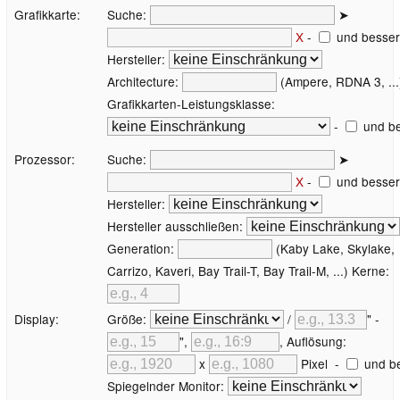
Grafikkarte:
Suche:
➤
X
-
und besser
Hersteller:
Architecture:
(Ampere, RDNA 3, ...
Grafikkarten-Leistungsklasse:
-
und be
Prozessor:
Suche:
➤
X
-
und besser
Hersteller:
Hersteller ausschließen:
Generation:
(Kaby Lake, Skylake,
Carrizo, Kaveri, Bay Trail-T, Bay Trail-M, ...) Kerne:
Display:
Größe:
/
" -
",
, Auflösung:
x
Pixel
-
und b
Spiegelnder Monitor: