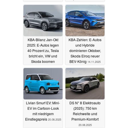
ID. Polo
12.12.2025
KBA-Bilanz Jan-Okt
KBA-Zahlen: E-Autos
2025: E-Autos legen
und Hybride
40 Prozent zu, Tesla
dominieren Oktober,
bricht ein, VW und
Skoda Elroq neuer
Skoda boomen
BEV-König
14.11.2025
19.11.2025
Livian Smurf EV: Mini-
DS N° 8 Elektroauto
EV im Cartoon-Look
(2025): 750 km
mit niedrigem
Reichweite und
Einstiegspreis
Premium-Komfort
20.08.2025
20.08.2025