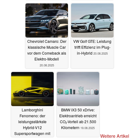
Chevrolet Camaro: Der
VW Golf GTE: Leistung
klassische Muscle Car
trifft Effizienz im Plug-
vor dem Comeback als
in-Hybrid
20.08.2025
Elektro-Modell
20.08.2025
Lamborghini
BMW iX3 50 xDrive:
Fenomeno: der
Elektroantrieb erreicht
leistungsstärkste
CO₂-Vorteil ab 21.500
Hybrid-V12
Kilometern
19.08.2025
Supersportwagen mit
Weitere Artikel