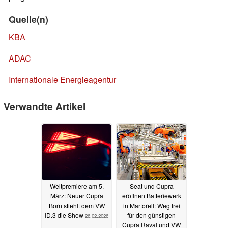
Quelle(n)
KBA
ADAC
Internationale Energieagentur
Verwandte Artikel
Weltpremiere am 5.
Seat und Cupra
März: Neuer Cupra
eröffnen Batteriewerk
Born stiehlt dem VW
in Martorell: Weg frei
ID.3 die Show
für den günstigen
26.02.2026
Cupra Raval und VW