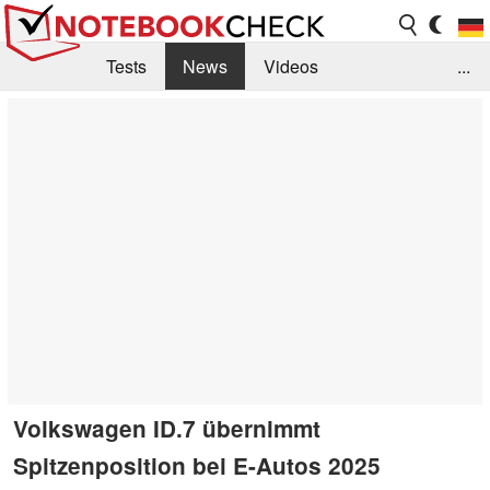
Tests
News
Videos
...
Benchmarks & Tech
Externe Tests
Kaufberatung
Deals
Suche
Jobs
Forum
Volkswagen ID.7 übernimmt
Spitzenposition bei E-Autos 2025