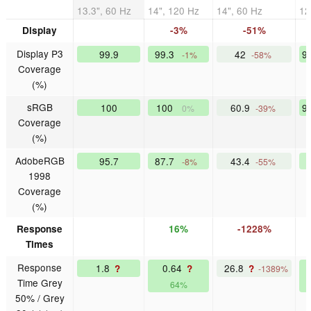
13.3", 60 Hz
14", 120 Hz
14", 60 Hz
12
Display
-3%
-51%
Display P3
99.9
99.3
42
9
-1%
-58%
Coverage
(%)
sRGB
100
100
60.9
9
0%
-39%
Coverage
(%)
AdobeRGB
95.7
87.7
43.4
-8%
-55%
1998
Coverage
(%)
Response
16%
-1228%
Times
Response
1.8
0.64
26.8
?
?
?
-1389%
Time Grey
64%
50% / Grey