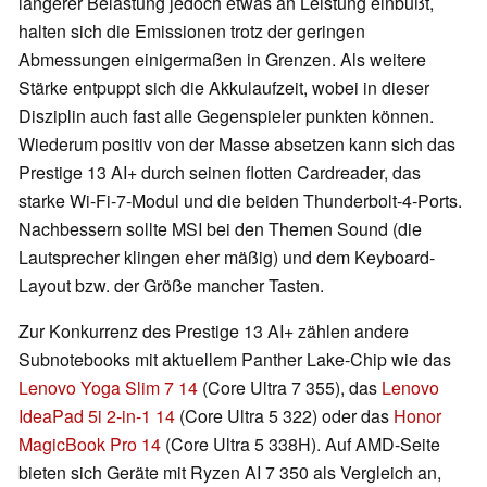
längerer Belastung jedoch etwas an Leistung einbüßt,
halten sich die Emissionen trotz der geringen
Abmessungen einigermaßen in Grenzen. Als weitere
Stärke entpuppt sich die Akkulaufzeit, wobei in dieser
Disziplin auch fast alle Gegenspieler punkten können.
Wiederum positiv von der Masse absetzen kann sich das
Prestige 13 AI+ durch seinen flotten Cardreader, das
starke Wi-Fi-7-Modul und die beiden Thunderbolt-4-Ports.
Nachbessern sollte MSI bei den Themen Sound (die
Lautsprecher klingen eher mäßig) und dem Keyboard-
Layout bzw. der Größe mancher Tasten.
Zur Konkurrenz des Prestige 13 AI+ zählen andere
Subnotebooks mit aktuellem Panther Lake-Chip wie das
Lenovo Yoga Slim 7 14
(Core Ultra 7 355), das
Lenovo
IdeaPad 5i 2-in-1 14
(Core Ultra 5 322) oder das
Honor
MagicBook Pro 14
(Core Ultra 5 338H). Auf AMD-Seite
bieten sich Geräte mit Ryzen AI 7 350 als Vergleich an,