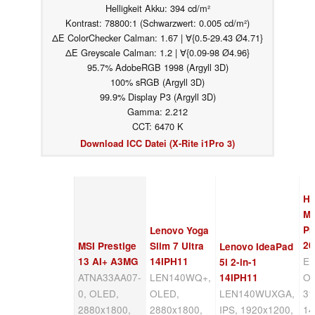
Helligkeit Akku: 394 cd/m²
Kontrast: 78800:1 (Schwarzwert: 0.005 cd/m²)
ΔE ColorChecker Calman: 1.67 | ∀{0.5-29.43 Ø4.71}
ΔE Greyscale Calman: 1.2 | ∀{0.09-98 Ø4.96}
95.7% AdobeRGB 1998 (Argyll 3D)
100% sRGB (Argyll 3D)
99.9% Display P3 (Argyll 3D)
Gamma: 2.212
CCT: 6470 K
Download ICC Datei (X-Rite i1Pro 3)
Ho
Ma
Pr
Lenovo Yoga
20
MSI Prestige
Slim 7 Ultra
Lenovo IdeaPad
ED
13 AI+ A3MG
14IPH11
5i 2-in-1
ATNA33AA07-
LEN140WQ+,
O
14IPH11
0, OLED,
OLED,
LEN140WUXGA,
31
2880x1800,
2880x1800,
IPS, 1920x1200,
14