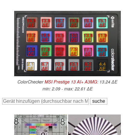
14.8
13.8
16.7
19.6
16.4
15.1
∆E
∆E
∆E
∆E
∆E
∆E
13.2
18.4
16.5
13
13.8
11.9
∆E
∆E
∆E
∆E
∆E
∆E
6.5
17.3
18.9
7.5
17.1
22.6
∆E
∆E
∆E
∆E
∆E
∆E
2.1
6.7
10.3
13.1
8.2
4.4
∆E
∆E
∆E
∆E
∆E
∆E
ColorChecker
MSI Prestige 13 AI+ A3MG
: 13.24 ∆E
min: 2.09 - max: 22.61 ∆E