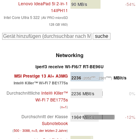
Lenovo IdeaPad 5i 2-in-1
90
MB/s
-54%
14IPH11
Intel Core Ultra 5 322
(AV PRO microSD
128 GB V60)
Networking
iperf3 receive Wi-Fi6/7 RT-BE96U
MSI Prestige 13 AI+ A3MG
2236
MBit/s
min
max
(2052
- 2301
)
Intel® Killer™ Wi-Fi 7 BE1775s
Durchschnittliche
Intel® Killer™
2236
MBit/s
0%
Wi-Fi 7 BE1775s
(
n=1
)
Durchschnitt der Klasse
1964
MBit/s
-12%
Subnotebook
(
500 - 3088, n=5, der letzten 2 Jahre
)