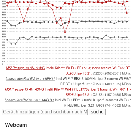
2300
2200
2100
2000
1900
1800
1700
1600
1500
1400
1300
1200
1100
1000
900
800
700
600
500
400
300
200
100
0
MSI Prestige 13 AI+ A3MG
Intel® Killer™ Wi-Fi 7 BE1775s; iperf3 receive Wi-Fi6/7 RT-
BE96U; iperf 3.21:
Ø2236 (2052-2301) MBit/s
Lenovo IdeaPad 5i 2-in-1 14IPH11
Intel Wi-Fi 7 BE213 160MHz; iperf3 receive Wi-Fi6/7
RT-BE96U; iperf 3.21:
Ø1530 (1409-1575) MBit/s
MSI Prestige 13 AI+ A3MG
Intel® Killer™ Wi-Fi 7 BE1775s; iperf3 transmit Wi-Fi6/7 RT-
BE96U; iperf 3.21:
Ø2156 (1157-2458) MBit/s
Lenovo IdeaPad 5i 2-in-1 14IPH11
Intel Wi-Fi 7 BE213 160MHz; iperf3 transmit Wi-Fi6/7
RT-BE96U; iperf 3.21:
Ø959 (744-1052) MBit/s
Webcam