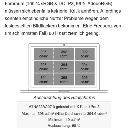
Farbraum (100 % sRGB & DCI-P3, 96 % AdobeRGB)
müssen sich ebenfalls keinerlei Kritik anhören. Allerdings
könnten empfindliche Nutzer Probleme wegen dem
festgestellten Bildflackern bekommen. Eine Frequenz von
(im schlimmsten Fall) 60 Hz ist ziemlich gering.
396
392
392
cd/m²
cd/m²
cd/m²
396
394
394
cd/m²
cd/m²
cd/m²
394
398
395
cd/m²
cd/m²
cd/m²
Ausleuchtung des Bildschirms
ATNA33AA07-0 getestet mit X-Rite i1Pro 3
Maximal: 398 cd/m² (Nits) Durchschnitt: 394.6 cd/m²
Minimum: 19 cd/m²
Ausleuchtung: 98 %