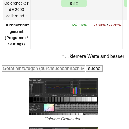
Colorchecker
0.82
dE 2000
calibrated *
Durchschnitt
6%
/
6%
-739%
/
-778%
1
gesamt
(Programm /
Settings)
* ... kleinere Werte sind besser
Calman: Graustufen