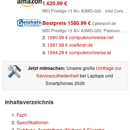
1.620,99 €
MSI Prestige 13 AI+ A3MG-020 - Intel Core Ultra 9 386H / 2.1 GHz - Evo - Win 11 Home - Intel Graphic (0013Q4-020)(4711377422864)
Bestpreis 1580.99 €
Cyberport.de
MSI Prestige 13 AI+ A3MG-020, Platinum Gray, Core Ultra 9 386H, 32GB RAM, 1TB SSD, DE (0013Q4-020)
2.
1580.99 € computeruniverse.net
3.
1587.98 € voelkner.de
4.
1594.28 € computeruniverse.at
Jetzt mitmachen:
Unsere große
Umfrage zur
Servicezufriedenheit
bei Laptops und
Smartphones 2026
Inhaltsverzeichnis
Fazit
Spezifikationen
Gehäuse, Ausstattung, Wartung & Eingabe