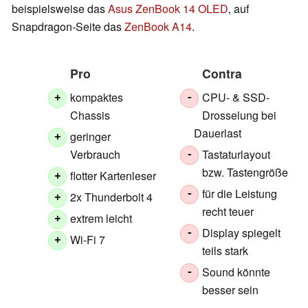
beispielsweise das
Asus ZenBook 14 OLED
, auf
Snapdragon-Seite das
ZenBook A14
.
Pro
Contra
kompaktes
CPU- & SSD-
+
-
Chassis
Drosselung bei
Dauerlast
geringer
+
Verbrauch
Tastaturlayout
-
bzw. Tastengröße
flotter Kartenleser
+
für die Leistung
-
2x Thunderbolt 4
+
recht teuer
extrem leicht
+
Display spiegelt
-
Wi-Fi 7
+
teils stark
Sound könnte
-
besser sein