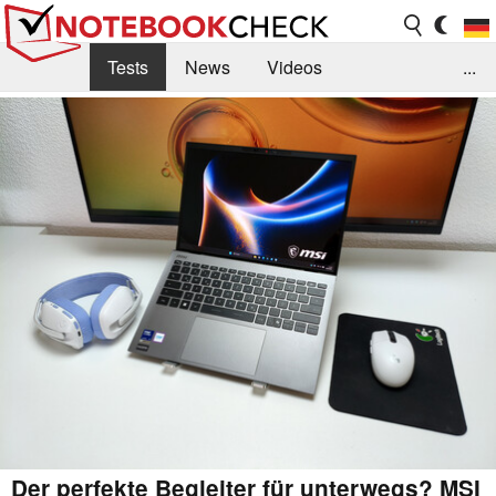
Tests
News
Videos
...
Benchmarks & Tech
Externe Tests
Kaufberatung
Deals
Suche
Jobs
Forum
Der perfekte Begleiter für unterwegs? MSI