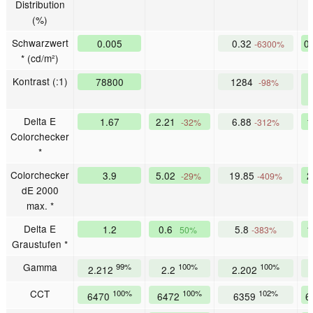
Distribution
(%)
Schwarzwert
0.005
0.32
0
-6300%
* (cd/m²)
Kontrast (:1)
78800
1284
-98%
Delta E
1.67
2.21
6.88
1
-32%
-312%
Colorchecker
*
Colorchecker
3.9
5.02
19.85
2
-29%
-409%
dE 2000
max. *
Delta E
1.2
0.6
5.8
1
50%
-383%
Graustufen *
Gamma
99%
100%
100%
2.212
2.2
2.202
CCT
100%
100%
102%
6470
6472
6359
6