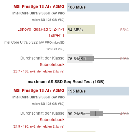
MSI Prestige 13 AI+ A3MG
188
MB/s
Intel Core Ultra 9 386H
(AV PRO
microSD 128 GB V60)
Lenovo IdeaPad 5i 2-in-1
84
MB/s
-55%
14IPH11
Intel Core Ultra 5 322
(AV PRO microSD
128 GB V60)
Durchschnitt der Klasse
76.6
MB/s
-59%
Subnotebook
(
23.7 - 188, n=9, der letzten 2 Jahre
)
maximum AS SSD Seq Read Test (1GB)
MSI Prestige 13 AI+ A3MG
195
MB/s
Intel Core Ultra 9 386H
(AV PRO
microSD 128 GB V60)
Durchschnitt der Klasse
99.2
MB/s
-49%
Subnotebook
(
24.9 - 195, n=8, der letzten 2 Jahre
)