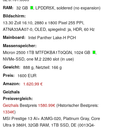
RAM
32 GB
, LPDDR5X, soldered (no expansion)
Bildschirm
13.30 Zoll 16:10, 2880 x 1800 Pixel 255 PPI,
ATNA33AA07-0, OLED, spiegelnd: ja, HDR, 60 Hz
Mainboard
Intel Panther Lake-H PCH
Massenspeicher
Micron 2500 1TB MTFDKBA1T0QGN, 1024 GB
,
NVMe-SSD, one M.2 2280 slot (in use)
Gewicht
888 g, Netzteil: 166 g
Preis
1600 EUR
Amazon
1.620,99 €
Geizhals
Preisvergleich
Geizhals
Bestpreis
1580.99€
(Historischer Bestpreis:
1334€
)
MSI Prestige 13 AI+ A3MG-020, Platinum Gray, Core
Ultra 9 386H, 32GB RAM, 1TB SSD, DE (0013Q4-