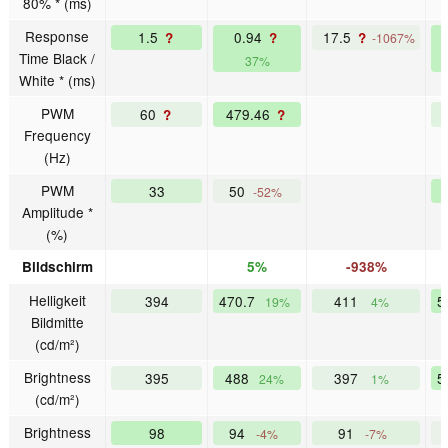
80% * (ms)
Response
1.5
0.94
17.5
?
?
?
-1067%
Time Black /
37%
White * (ms)
PWM
60
479.46
?
?
Frequency
(Hz)
PWM
33
50
-52%
Amplitude *
(%)
Bildschirm
5%
-938%
Helligkeit
394
470.7
411
5
19%
4%
Bildmitte
(cd/m²)
Brightness
395
488
397
5
24%
1%
(cd/m²)
Brightness
98
94
91
-4%
-7%