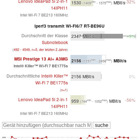
Lenovo IdeaPad 5i 2-in-1
-32%
1530
MBit/s
min
max
(1409
- 1575
)
14IPH11
Intel Wi-Fi 7 BE213 160MHz
iperf3 transmit Wi-Fi6/7 RT-BE96U
Durchschnitt der Klasse
2347
MBit/s
+9%
Subnotebook
(
492 - 4549, n=5, der letzten 2 Jahre
)
MSI Prestige 13 AI+ A3MG
2156
MBit/s
min
max
(1157
- 2458
)
Intel® Killer™ Wi-Fi 7 BE1775s
Durchschnittliche
Intel® Killer™
2156
MBit/s
0%
Wi-Fi 7 BE1775s
(
n=1
)
Lenovo IdeaPad 5i 2-in-1
-56%
959
MBit/s
min
max
(744
- 1052
)
14IPH11
Intel Wi-Fi 7 BE213 160MHz
2400