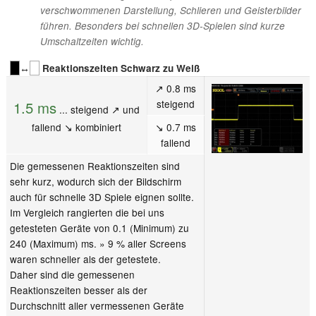
verschwommenen Darstellung, Schlieren und Geisterbilder
führen. Besonders bei schnellen 3D-Spielen sind kurze
Umschaltzeiten wichtig.
↔
Reaktionszeiten Schwarz zu Weiß
↗ 0.8 ms
steigend
1.5 ms
... steigend ↗ und
fallend ↘ kombiniert
↘ 0.7 ms
fallend
Die gemessenen Reaktionszeiten sind
sehr kurz, wodurch sich der Bildschirm
auch für schnelle 3D Spiele eignen sollte.
Im Vergleich rangierten die bei uns
getesteten Geräte von 0.1 (Minimum) zu
240 (Maximum) ms. » 9 % aller Screens
waren schneller als der getestete.
Daher sind die gemessenen
Reaktionszeiten besser als der
Durchschnitt aller vermessenen Geräte