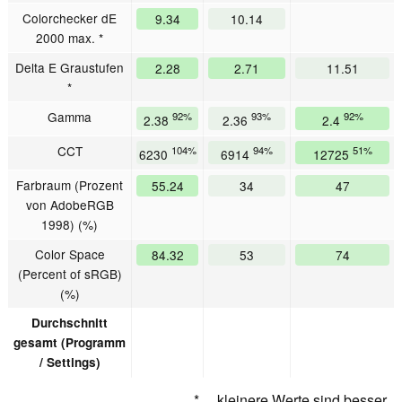
Colorchecker dE
9.34
10.14
2000 max. *
Delta E Graustufen
2.28
2.71
11.51
*
Gamma
92%
93%
92%
2.38
2.36
2.4
CCT
104%
94%
51%
6230
6914
12725
Farbraum (Prozent
55.24
34
47
von AdobeRGB
1998) (%)
Color Space
84.32
53
74
(Percent of sRGB)
(%)
Durchschnitt
gesamt (Programm
/ Settings)
* ... kleinere Werte sind besser