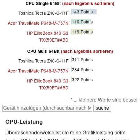
CPU Single 64Bit
(nach Ergebnis sortieren)
143
Points
Toshiba Tecra Z40-C-11F
110
Points
Acer TravelMate P648-M-757N
119
Points
HP EliteBook 840 G3
T9X59ET#ABD
CPU Multi 64Bit
(nach Ergebnis sortieren)
311
Points
Toshiba Tecra Z40-C-11F
284
Points
Acer TravelMate P648-M-757N
322
Points
HP EliteBook 840 G3
T9X59ET#ABD
* ... kleinere Werte sind besser
GPU-Leistung
Überraschenderweise ist die reine Grafikleistung beim