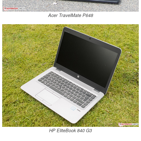
Acer TravelMate P648
HP EliteBook 840 G3