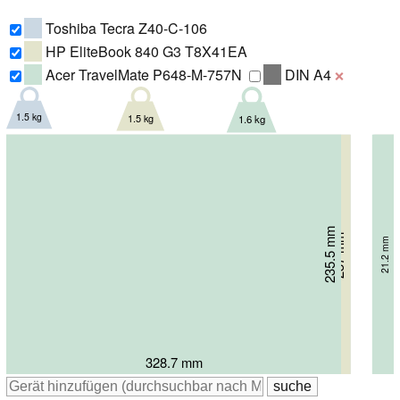
Toshiba Tecra Z40-C-106
HP EliteBook 840 G3 T8X41EA
Acer TravelMate P648-M-757N
DIN A4
❌
1.5 kg
1.5 kg
1.6 kg
235.5 mm
236 mm
237 mm
21.2 mm
20.4 mm
18.9 mm
328.7 mm
338 mm
338 mm