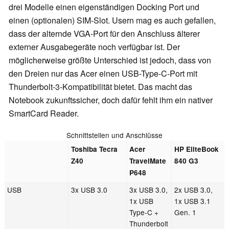
drei Modelle einen eigenständigen Docking Port und
einen (optionalen) SIM-Slot. Usern mag es auch gefallen,
dass der alternde VGA-Port für den Anschluss älterer
externer Ausgabegeräte noch verfügbar ist. Der
möglicherweise größte Unterschied ist jedoch, dass von
den Dreien nur das Acer einen USB-Type-C-Port mit
Thunderbolt-3-Kompatibilität bietet. Das macht das
Notebook zukunftssicher, doch dafür fehlt ihm ein nativer
SmartCard Reader.
Schnittstellen und Anschlüsse
Toshiba Tecra
Acer
HP EliteBook
Z40
TravelMate
840 G3
P648
USB
3x USB 3.0
3x USB 3.0,
2x USB 3.0,
1x USB
1x USB 3.1
Type-C +
Gen. 1
Thunderbolt