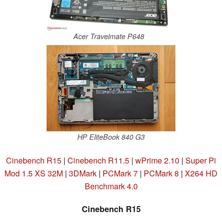
Acer Travelmate P648
HP EliteBook 840 G3
Cinebench R15
|
Cinebench R11.5
|
wPrime 2.10
|
Super Pi
Mod 1.5 XS 32M
|
3DMark
|
PCMark 7
|
PCMark 8
|
X264 HD
Benchmark 4.0
Cinebench R15