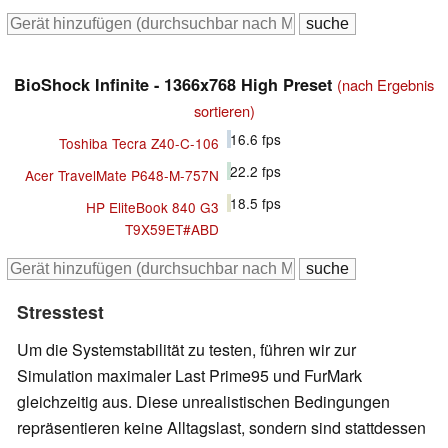
BioShock Infinite - 1366x768 High Preset
(nach Ergebnis
sortieren)
16.6
fps
Toshiba Tecra Z40-C-106
22.2
fps
Acer TravelMate P648-M-757N
18.5
fps
HP EliteBook 840 G3
T9X59ET#ABD
Stresstest
Um die Systemstabilität zu testen, führen wir zur
Simulation maximaler Last Prime95 und FurMark
gleichzeitig aus. Diese unrealistischen Bedingungen
repräsentieren keine Alltagslast, sondern sind stattdessen