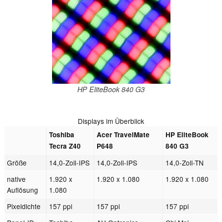
HP EliteBook 840 G3
Displays im Überblick
Toshiba
Acer TravelMate
HP EliteBook
Tecra Z40
P648
840 G3
Größe
14,0-Zoll-IPS
14,0-Zoll-IPS
14,0-Zoll-TN
native
1.920 x
1.920 x 1.080
1.920 x 1.080
Auflösung
1.080
Pixeldichte
157 ppi
157 ppi
157 ppi