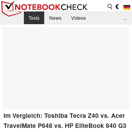
Tests
News
Videos
...
Benchmarks & Tech
Externe Tests
Kaufberatung
Deals
Suche
Jobs
Forum
Im Vergleich: Toshiba Tecra Z40 vs. Acer
TravelMate P648 vs. HP EliteBook 840 G3