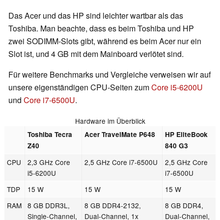
Das Acer und das HP sind leichter wartbar als das
Toshiba. Man beachte, dass es beim Toshiba und HP
zwei SODIMM-Slots gibt, während es beim Acer nur ein
Slot ist, und 4 GB mit dem Mainboard verlötet sind.
Für weitere Benchmarks und Vergleiche verweisen wir auf
unsere eigenständigen CPU-Seiten zum
Core i5-6200U
und
Core i7-6500U
.
Hardware im Überblick
Toshiba Tecra
Acer TravelMate P648
HP EliteBook
Z40
840 G3
CPU
2,3 GHz Core
2,5 GHz Core i7-6500U
2,5 GHz Core
i5-6200U
i7-6500U
TDP
15 W
15 W
15 W
RAM
8 GB DDR3L,
8 GB DDR4-2132,
8 GB DDR4,
Single-Channel,
Dual-Channel, 1x
Dual-Channel,