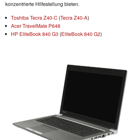
konzentrierte Hilfestellung bieten.
Toshiba Tecra Z40-C
(
Tecra Z40-A
)
Acer TravelMate P648
HP EliteBook 840 G3
(
EliteBook 840 G2
)