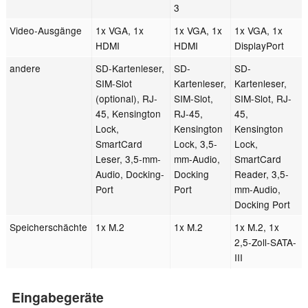
3
Video-Ausgänge
1x VGA, 1x
1x VGA, 1x
1x VGA, 1x
HDMI
HDMI
DisplayPort
andere
SD-Kartenleser,
SD-
SD-
SIM-Slot
Kartenleser,
Kartenleser,
(optional), RJ-
SIM-Slot,
SIM-Slot, RJ-
45, Kensington
RJ-45,
45,
Lock,
Kensington
Kensington
SmartCard
Lock, 3,5-
Lock,
Leser, 3,5-mm-
mm-Audio,
SmartCard
Audio, Docking-
Docking
Reader, 3,5-
Port
Port
mm-Audio,
Docking Port
Speicherschächte
1x M.2
1x M.2
1x M.2, 1x
2,5-Zoll-SATA-
III
Eingabegeräte