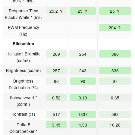
80% * (ms)
Response Time
25.2
25
25
?
?
?
Black / White * (ms)
PWM Frequency
204
?
(Hz)
Bildschirm
Helligkeit Bildmitte
269
254
366
(cd/m²)
Brightness (cd/m²)
257
243
336
Brightness
86
90
87
Distribution (%)
Schwarzwert *
0.52
0.19
0.65
(cd/m²)
Kontrast (:1)
517
1337
563
Delta E
3.45
4.93
10.26
Colorchecker *