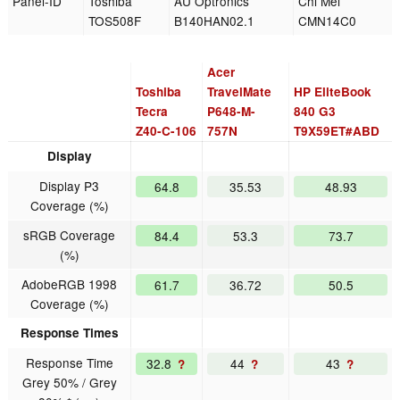
Panel-ID
Toshiba
AU Optronics
Chi Mei
TOS508F
B140HAN02.1
CMN14C0
Acer
Toshiba
TravelMate
HP EliteBook
Tecra
P648-M-
840 G3
Z40-C-106
757N
T9X59ET#ABD
Display
Display P3
64.8
35.53
48.93
Coverage (%)
sRGB Coverage
84.4
53.3
73.7
(%)
AdobeRGB 1998
61.7
36.72
50.5
Coverage (%)
Response Times
Response Time
32.8
44
43
?
?
?
Grey 50% / Grey