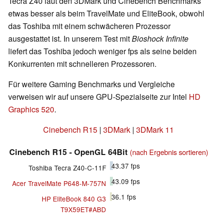
Tecra Z40 laut den 3DMark und Cinebench Benchmarks
etwas besser als beim TravelMate und EliteBook, obwohl
das Toshiba mit einem schwächeren Prozessor
ausgestattet ist. In unserem Test mit
Bioshock Infinite
liefert das Toshiba jedoch weniger fps als seine beiden
Konkurrenten mit schnelleren Prozessoren.
Für weitere Gaming Benchmarks und Vergleiche
verweisen wir auf unsere GPU-Spezialseite zur Intel
HD
Graphics 520
.
Cinebench R15
|
3DMark
|
3DMark 11
Cinebench R15 - OpenGL 64Bit
(nach Ergebnis sortieren)
43.37
fps
Toshiba Tecra Z40-C-11F
43.09
fps
Acer TravelMate P648-M-757N
36.1
fps
HP EliteBook 840 G3
T9X59ET#ABD