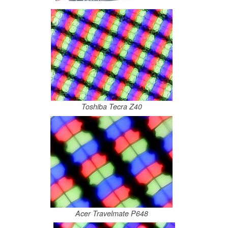
Toshiba Tecra Z40
Acer Travelmate P648