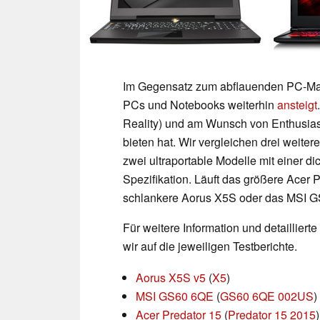
Im Gegensatz zum abflauenden PC-Mark
PCs und Notebooks weiterhin
ansteigt
Reality) und am Wunsch von Enthusias
bieten hat. Wir vergleichen drei weite
zwei ultraportable Modelle mit einer d
Spezifikation. Läuft das größere Acer P
schlankere Aorus X5S oder das MSI 
Für weitere Information und detaillier
wir auf die jeweiligen Testberichte.
Aorus X5S v5
(
X5
)
MSI GS60 6QE
(
GS60 6QE 002US
)
Acer Predator 15
(
Predator 15 2015
)