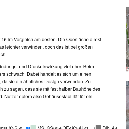
r 15 im Vergleich am besten. Die Oberfläche direkt
as leichter verwinden, doch das ist bei großen
ich.
indungs- und Druckeinwirkung viel eher. Beim
ers schwach. Dabei handelt es sich um einen
s, da sie ein ähnliches Design verwenden. Zu
h zu sagen, dass sie mit fast halber Bauhöhe des
d. Nutzer opfern also Gehäusestabilität für ein
rus X5S v5
MSI GS60-6QE4K16H21
DIN A4