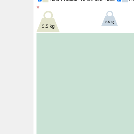
❌
2.5 kg
3.5 kg