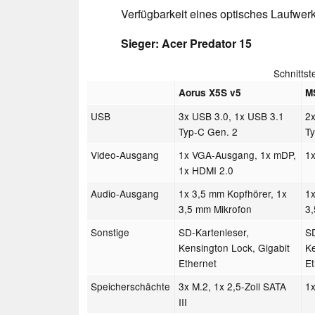
Verfügbarkeit eines optisches Laufwerk
Sieger: Acer Predator 15
Schnitts
Aorus X5S v5
M
USB
3x USB 3.0, 1x USB 3.1
2
Typ-C Gen. 2
T
Video-Ausgang
1x VGA-Ausgang, 1x mDP,
1
1x HDMI 2.0
Audio-Ausgang
1x 3,5 mm Kopfhörer, 1x
1x
3,5 mm Mikrofon
3
Sonstige
SD-Kartenleser,
SD
Kensington Lock, Gigabit
Ke
Ethernet
Et
Speicherschächte
3x M.2, 1x 2,5-Zoll SATA
1x
III