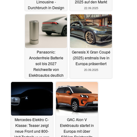
Limousine -
2025 auf den Markt
Durchbruch in Design
22.09.2025
und Reichweite
27.09.2025
Panasonic:
Genesis X Gran Coupé
Anodenfreie Batterie
(2025) erstmals live in
soll bis 2027
Europa präsentiert
Reichweite von
20.09.2025
Elektroautos deutlich
steigern
20.09.2025
Mercedes-Elektro C-
GAC Aion V
Klasse: Teaser zeigt
Elektroauto startet in
neue Front und 800-
Europa mit über
Volt-Technik
520 km Reichweite