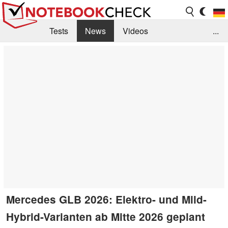
Tests
News
Videos
...
Benchmarks & Tech
Externe Tests
Kaufberatung
Deals
Suche
Jobs
Forum
Mercedes GLB 2026: Elektro- und Mild-
Hybrid-Varianten ab Mitte 2026 geplant