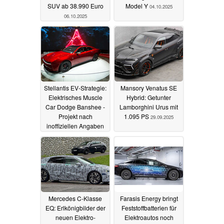
SUV ab 38.990 Euro
Model Y
04.10.2025
06.10.2025
Stellantis EV-Strategie:
Mansory Venatus SE
Elektrisches Muscle
Hybrid: Getunter
Car Dodge Banshee -
Lamborghini Urus mit
Projekt nach
1.095 PS
29.09.2025
inoffiziellen Angaben
auf Eis gelegt
04.10.2025
Mercedes C-Klasse
Farasis Energy bringt
EQ: Erlkönigbilder der
Feststoffbatterien für
neuen Elektro-
Elektroautos noch