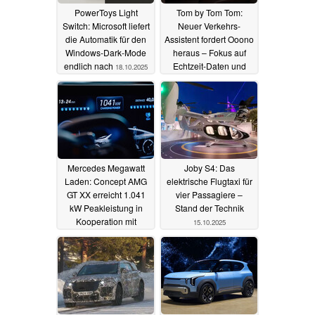
PowerToys Light
Tom by Tom Tom:
Switch: Microsoft liefert
Neuer Verkehrs-
die Automatik für den
Assistent fordert Ooono
Windows-Dark-Mode
heraus – Fokus auf
endlich nach
Echtzeit-Daten und
18.10.2025
Abo-Freiheit
16.10.2025
Mercedes Megawatt
Joby S4: Das
Laden: Concept AMG
elektrische Flugtaxi für
GT XX erreicht 1.041
vier Passagiere –
kW Peakleistung in
Stand der Technik
Kooperation mit
15.10.2025
Alpitronic
15.10.2025