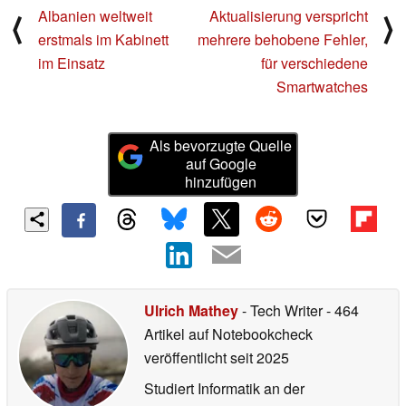
Albanien weltweit
Aktualisierung verspricht
⟨
⟩
erstmals im Kabinett
mehrere behobene Fehler,
im Einsatz
für verschiedene
Smartwatches
Als bevorzugte Quelle
auf Google
hinzufügen
Ulrich Mathey
- Tech Writer
- 464
Artikel auf Notebookcheck
veröffentlicht
seit 2025
Studiert Informatik an der