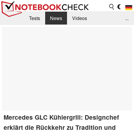
Tests
News
Videos
...
Benchmarks & Tech
Externe Tests
Kaufberatung
Deals
Suche
Jobs
Forum
Mercedes GLC Kühlergrill: Designchef
erklärt die Rückkehr zu Tradition und