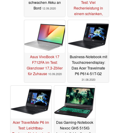
schwachen Akku an
Test: Viel
Bord
Rechenleistung in
12.09.2020
einem schlanken,
kompakten Gehäuse
10.09.2020
Asus VivoBook 17
Business-Notebook mit
F712FA im Test:
Touchscreendisplay:
Glanzloser 17,3-Zöller
Das Acer Travelmate
für Zuhause
P6 P614-51T-G2
10.09.2020
31.08.2020
Acer TravelMate P6 im
Das Gaming-Notebook
Test: Leichtbau-
Nexoc GH5 515IG