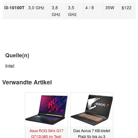
3,0 GHz
3,8
3,5
4 / 8
35W
$122
i3-10100T
GHz
GHz
Quelle(n)
Intel
Verwandte Artikel
Asus ROG Strix G17
Das Aorus 7 KB bietet
G712LWS im Test:
Platz für bis zu 3