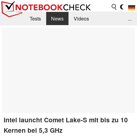
Tests
News
Videos
...
Benchmarks & Tech
Externe Tests
Kaufberatung
Deals
Suche
Jobs
Forum
Intel launcht Comet Lake-S mit bis zu 10
Kernen bei 5,3 GHz