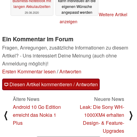
Business-Notebook mit
kann individuell an die
langen Akkulaufzeiten
eigenen Wünsche
angepasst werden
29.08.2020
Weitere Artikel
22.08.2020
anzeigen
Ein Kommentar im Forum
Fragen, Anregungen, zusätzliche Informationen zu diesem
Artikel? - Uns interessiert Deine Meinung (auch ohne
Anmeldung möglich)!
Ersten Kommentar lesen
/
Antworten
Diesen Artikel kommentieren / Antworten
Ältere News
Neuere News
Android 10 Go Edition
Leak: Die Sony WH-
⟨
⟩
erreicht das Nokia 1
1000XM4 erhalten
Plus
Design- & Feature-
Upgrades