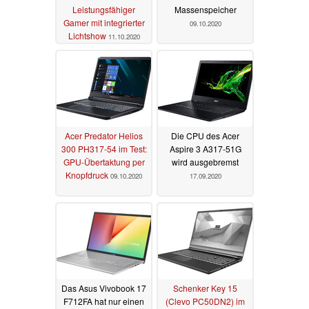
Leistungsfähiger
Massenspeicher
Gamer mit integrierter
09.10.2020
Lichtshow
11.10.2020
Acer Predator Helios
Die CPU des Acer
300 PH317-54 im Test:
Aspire 3 A317-51G
GPU-Übertaktung per
wird ausgebremst
Knopfdruck
09.10.2020
17.09.2020
Das Asus Vivobook 17
Schenker Key 15
F712FA hat nur einen
(Clevo PC50DN2) im