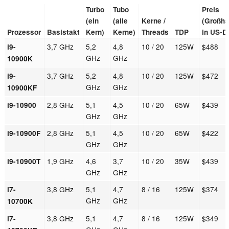
Turbo
Tubo
Preis
(ein
(alle
Kerne /
(Großha
Prozessor
Basistakt
Kern)
Kerne)
Threads
TDP
in US-Do
3,7 GHz
5,2
4,8
10 / 20
125W
$488
i9-
GHz
GHz
10900K
3,7 GHz
5,2
4,8
10 / 20
125W
$472
i9-
GHz
GHz
10900KF
2,8 GHz
5,1
4,5
10 / 20
65W
$439
i9-10900
GHz
GHz
2,8 GHz
5,1
4,5
10 / 20
65W
$422
i9-10900F
GHz
GHz
1,9 GHz
4,6
3,7
10 / 20
35W
$439
i9-10900T
GHz
GHz
3,8 GHz
5,1
4,7
8 / 16
125W
$374
i7-
GHz
GHz
10700K
3,8 GHz
5,1
4,7
8 / 16
125W
$349
i7-