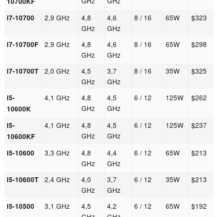
GHz
GHz
10700KF
2,9 GHz
4,8
4,6
8 / 16
65W
$323
i7-10700
GHz
GHz
2,9 GHz
4,8
4,6
8 / 16
65W
$298
i7-10700F
GHz
GHz
2,0 GHz
4,5
3,7
8 / 16
35W
$325
i7-10700T
GHz
GHz
4,1 GHz
4,8
4,5
6 / 12
125W
$262
i5-
GHz
GHz
10600K
4,1 GHz
4,8
4,5
6 / 12
125W
$237
i5-
GHz
GHz
10600KF
3,3 GHz
4,8
4,4
6 / 12
65W
$213
i5-10600
GHz
GHz
2,4 GHz
4,0
3,7
6 / 12
35W
$213
i5-10600T
GHz
GHz
3,1 GHz
4,5
4,2
6 / 12
65W
$192
i5-10500
GHz
GHz