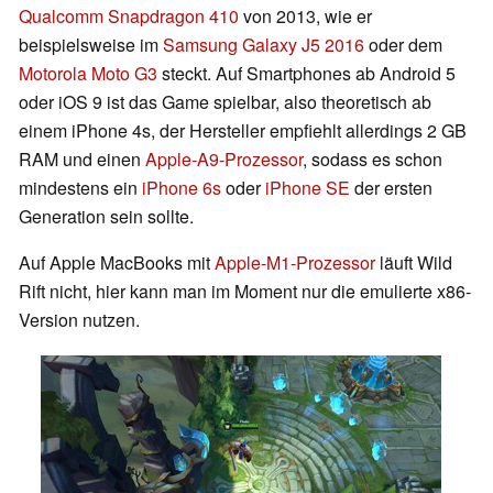
Qualcomm Snapdragon 410
von 2013, wie er
beispielsweise im
Samsung Galaxy J5 2016
oder dem
Motorola Moto G3
steckt. Auf Smartphones ab Android 5
oder iOS 9 ist das Game spielbar, also theoretisch ab
einem iPhone 4s, der Hersteller empfiehlt allerdings 2 GB
RAM und einen
Apple-A9-Prozessor
, sodass es schon
mindestens ein
iPhone 6s
oder
iPhone SE
der ersten
Generation sein sollte.
Auf Apple MacBooks mit
Apple-M1-Prozessor
läuft Wild
Rift nicht, hier kann man im Moment nur die emulierte x86-
Version nutzen.