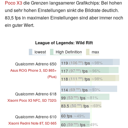
Poco X3
die Grenzen langsamerer Grafikchips: Bei hohen
und sehr hohen Einstellungen sinkt die Bildrate deutlich.
83,5 fps in maximalen Einstellungen sind aber immer noch
ein guter Wert.
League of Legends: Wild Rift
lowest
High Definition
max
119
(106
)
fps
∼98%
min
Qualcomm Adreno 650
Asus ROG Phone 3, SD 865+
117
(97
)
fps
∼96%
min
(Plus)
118
(111
)
fps
∼98%
min
114
(69
)
fps
∼93%
min
Qualcomm Adreno 618
99
(53
)
fps
∼81%
min
Xiaomi Poco X3 NFC, SD 732G
83.5
(50
)
fps
∼69%
min
60 fps
∼49%
Qualcomm Adreno 610
Xiaomi Redmi Note 8T, SD 665
60
(59
)
fps
∼49%
min