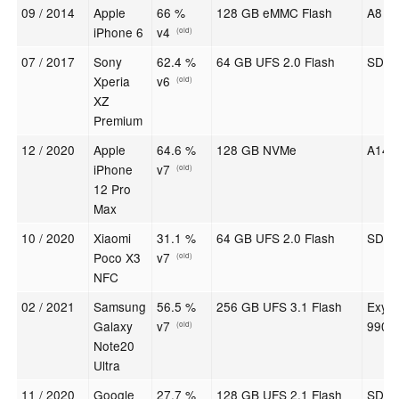
09 / 2014
Apple
66 %
128 GB eMMC Flash
A8
iPhone 6
v4
(old)
07 / 2017
Sony
62.4 %
64 GB UFS 2.0 Flash
SD 8
Xperia
v6
(old)
XZ
Premium
12 / 2020
Apple
64.6 %
128 GB NVMe
A14
iPhone
v7
(old)
12 Pro
Max
10 / 2020
Xiaomi
31.1 %
64 GB UFS 2.0 Flash
SD 7
Poco X3
v7
(old)
NFC
02 / 2021
Samsung
56.5 %
256 GB UFS 3.1 Flash
Exyn
Galaxy
v7
990
(old)
Note20
Ultra
11 / 2020
Google
27.7 %
128 GB UFS 2.1 Flash
SD 7