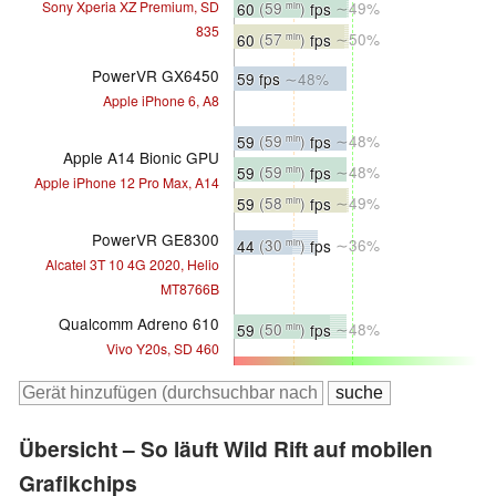
Sony Xperia XZ Premium, SD
60
(59
)
fps
∼49%
min
835
60
(57
)
fps
∼50%
min
PowerVR GX6450
59 fps
∼48%
Apple iPhone 6, A8
59
(59
)
fps
∼48%
min
Apple A14 Bionic GPU
59
(59
)
fps
∼48%
min
Apple iPhone 12 Pro Max, A14
59
(58
)
fps
∼49%
min
PowerVR GE8300
44
(30
)
fps
∼36%
min
Alcatel 3T 10 4G 2020, Helio
MT8766B
Qualcomm Adreno 610
59
(50
)
fps
∼48%
min
Vivo Y20s, SD 460
Übersicht – So läuft Wild Rift auf mobilen
Grafikchips