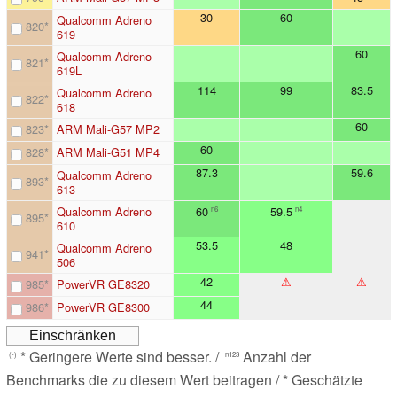
30
60
Qualcomm Adreno
820
*
619
60
Qualcomm Adreno
821
*
619L
114
99
83.5
Qualcomm Adreno
822
*
618
60
823
*
ARM Mali-G57 MP2
60
828
*
ARM Mali-G51 MP4
87.3
59.6
Qualcomm Adreno
893
*
613
Qualcomm Adreno
60
59.5
n6
n4
895
*
610
53.5
48
Qualcomm Adreno
941
*
506
42
⚠
⚠
985
*
PowerVR GE8320
44
986
*
PowerVR GE8300
* Geringere Werte sind besser. /
Anzahl der
(-)
n123
Benchmarks die zu diesem Wert beitragen / * Geschätzte