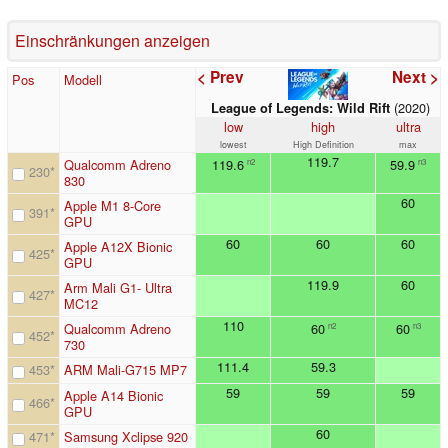
Einschränkungen anzeigen
< Prev
Next >
Pos
Modell
(2020)
League of Legends: Wild Rift
low
high
ultra
lowest
High Definition
max
119.7
Qualcomm Adreno
119.6
59.9
n2
n3
230
*
830
60
Apple M1 8-Core
391
*
GPU
60
60
60
Apple A12X Bionic
425
*
GPU
119.9
60
Arm Mali G1- Ultra
427
*
MC12
110
Qualcomm Adreno
60
60
n2
n3
452
*
730
111.4
59.3
453
*
ARM Mali-G715 MP7
59
59
59
Apple A14 Bionic
466
*
GPU
60
471
*
Samsung Xclipse 920