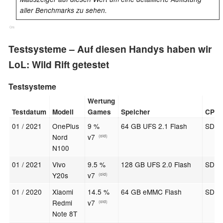
aller Benchmarks zu sehen.
Cns
Testsysteme – Auf diesen Handys haben wir
LoL: Wild Rift getestet
Testsysteme
Wertung
Testdatum
Modell
Games
Speicher
CPU
01 / 2021
OnePlus
9 %
64 GB UFS 2.1 Flash
SD 4
Nord
v7
(old)
N100
01 / 2021
Vivo
9.5 %
128 GB UFS 2.0 Flash
SD 4
Y20s
v7
(old)
01 / 2020
Xiaomi
14.5 %
64 GB eMMC Flash
SD 6
Redmi
v7
(old)
Note 8T