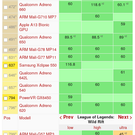
60
Qualcomm Adreno
118.6
60.1
n2
n2
472
*
660
60
474
*
ARM Mali-G710 MP7
59
Apple A13 Bionic
486
*
GPU
Qualcomm Adreno
89.5
88.5
89
n2
n2
n2
491
*
650
60
60
60
493
*
ARM Mali-G78 MP14
60
60
60
631
*
ARM Mali-G77 MP11
116.8
637
Samsung Xclipse 550
61
Qualcomm Adreno
646
*
642L
60
60
60
Qualcomm Adreno
657
*
540
59
794
PowerVR GX6450
60
60
60
Qualcomm Adreno
796
*
620
< Prev
Next >
League of Legends:
Pos
Modell
Wild Rift
low
high
ultra
60
799
*
ARM Mali-G57 MP3
45
n2