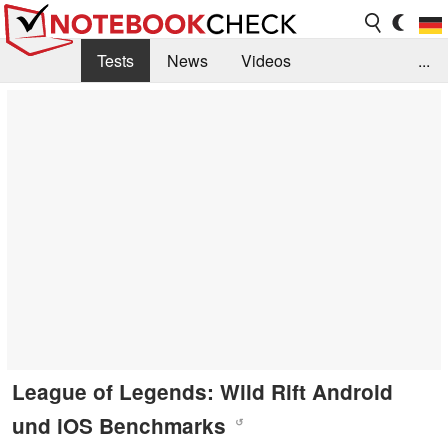
Tests
News
Videos
...
Benchmarks & Tech
Externe Tests
Kaufberatung
Deals
Suche
Jobs
Forum
League of Legends: Wild Rift Android
und iOS Benchmarks
↺