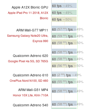
60 fps
∼49%
Apple A12X Bionic GPU
60 fps
∼49%
Apple iPad Pro 11 2018, A12X
Bionic
60 fps
∼50%
60
(57
)
fps
∼49%
min
ARM Mali-G77 MP11
Samsung Galaxy Note20 Ultra,
60
(59
)
fps
∼49%
min
Exynos 990
60
(58
)
fps
∼50%
min
60
(58
)
fps
∼49%
min
Qualcomm Adreno 620
60
(58
)
fps
∼49%
min
Google Pixel 4a 5G, SD 765G
60
(56
)
fps
∼50%
min
60
(2
)
fps
∼49%
Qualcomm Adreno 610
min
OnePlus Nord N100, SD 460
60
(55
)
fps
∼49%
min
ARM Mali-G51 MP4
60
(58
)
fps
∼49%
min
Honor 10X Lite, Kirin 710A
60
(58
)
fps
∼49%
min
Qualcomm Adreno 540