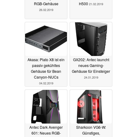
RGB-Gehäuse
H500
21.02.2019
26.02.2019
Akasa: Plato X8 ist ein
GX202: Antec launcht
passiv gekühltes
neues Gaming-
Gehäuse für Bean
Gehäuse für Einsteiger
Canyon-NUCs
24.01.2019
04.02.2019
Antec Dark Avenger
Sharkoon VG6-W:
601: Neues RGB-
Günstiges,