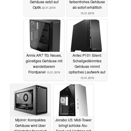
Gehäuse setzt auf
farbenfrohes Gehäuse
Optik
ab sofort erhältlich
22.01.2019
15.01.2019
Armis AR7 TG: Neues,
Antec P101 Silent:
günstiges Gehäuse mit
Schallgedämmtes
wandelbarem
Gehäuse nimmt
Frontpanel
optisches Laufwerk auf
13.01.2019
12.01.2019
Mjolnir: Kompaktes
Jonsbo U5: Midi-Tower
Gehäuse wird über
bringt schicke Alu-
Kickstarter finanziert
Front und Hartglas mit