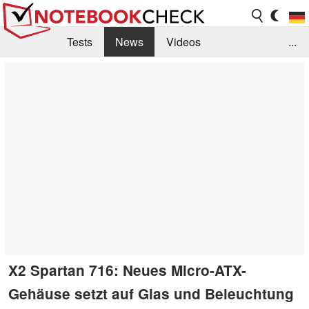
Tests
News
Videos
...
Benchmarks & Tech
Externe Tests
Kaufberatung
Deals
Suche
Jobs
Forum
X2 Spartan 716: Neues Micro-ATX-
Gehäuse setzt auf Glas und Beleuchtung