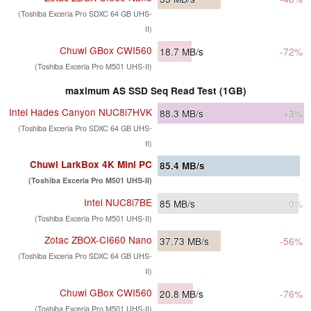
(Toshiba Exceria Pro SDXC 64 GB UHS-
II)
Chuwi GBox CWI560
18.7
MB/s
-72%
(Toshiba Exceria Pro M501 UHS-II)
maximum AS SSD Seq Read Test (1GB)
Intel Hades Canyon NUC8i7HVK
88.3
MB/s
+3%
(Toshiba Exceria Pro SDXC 64 GB UHS-
II)
Chuwi LarkBox 4K Mini PC
85.4
MB/s
(Toshiba Exceria Pro M501 UHS-II)
Intel NUC8i7BE
85
MB/s
0%
(Toshiba Exceria Pro M501 UHS-II)
Zotac ZBOX-CI660 Nano
37.73
MB/s
-56%
(Toshiba Exceria Pro SDXC 64 GB UHS-
II)
Chuwi GBox CWI560
20.8
MB/s
-76%
(Toshiba Exceria Pro M501 UHS-II)