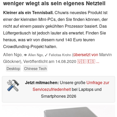
weniger wiegt als sein eigenes Netzteil
Kleiner als ein Tennisball.
Chuwis neuestes Produkt ist
einer der kleinsten Mini-PCs, den Sie finden können, der
nicht auf einem passiv gekühlten Prozessor basiert. Das
Lüftergeräusch ist jedoch lauter als erwartet. Finden Sie
heraus, was wir von diesem rund 140 Euro teuren
Crowdfunding-Projekt halten.
Allen Ngo
(
übersetzt von
Marvin
,
👁
Allen Ngo
,
✓
Felicitas Krohn
Glöckner),
Veröffentlicht am
14.08.2020
🇺🇸
🇪🇸
...
Desktop
Chinese Tech
Jetzt mitmachen:
Unsere große
Umfrage zur
Servicezufriedenheit
bei Laptops und
Smartphones 2026