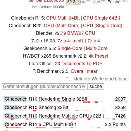
-69%
82.3
Points
min
max
(81.02
- 82.28
)
Intel Celeron N3350
Cinebench R15:
CPU Multi 64Bit
|
CPU Single 64Bit
Cinebench R20:
CPU (Multi Core)
|
CPU (Single Core)
Blender:
v2.79 BMW27 CPU
7-Zip 18.03:
7z b 4 -mmt1
|
7z b 4
Geekbench 5.5:
Single-Core
|
Multi-Core
HWBOT x265 Benchmark v2.2:
4k Preset
LibreOffice :
20 Documents To PDF
R Benchmark 2.5:
Overall mean
* ... kleinere Werte sind besser
Cinebench R10 Rendering Single 32Bit
2087
Cinebench R10 Shading 32Bit
3259
Cinebench R10 Rendering Multiple CPUs 32Bit
7426
Cinebench R11.5 CPU Multi 64Bit
3.2 Points