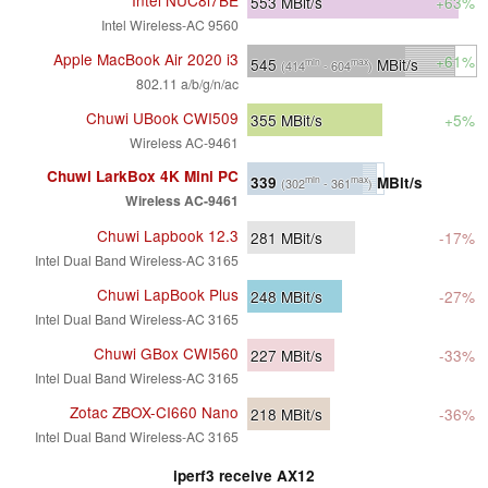
Intel NUC8i7BE
553
MBit/s
+63%
Intel Wireless-AC 9560
Apple MacBook Air 2020 i3
+61%
545
MBit/s
min
max
(414
- 604
)
802.11 a/b/g/n/ac
Chuwi UBook CWI509
355
MBit/s
+5%
Wireless AC-9461
Chuwi LarkBox 4K Mini PC
339
MBit/s
min
max
(302
- 361
)
Wireless AC-9461
Chuwi Lapbook 12.3
281
MBit/s
-17%
Intel Dual Band Wireless-AC 3165
Chuwi LapBook Plus
248
MBit/s
-27%
Intel Dual Band Wireless-AC 3165
Chuwi GBox CWI560
227
MBit/s
-33%
Intel Dual Band Wireless-AC 3165
Zotac ZBOX-CI660 Nano
218
MBit/s
-36%
Intel Dual Band Wireless-AC 3165
iperf3 receive AX12