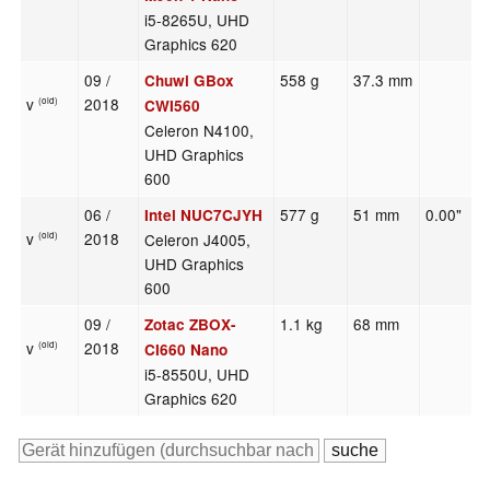
i5-8265U, UHD
Graphics 620
09 /
558 g
37.3 mm
Chuwi GBox
v
2018
(old)
CWI560
Celeron N4100,
UHD Graphics
600
06 /
577 g
51 mm
0.00"
Intel NUC7CJYH
v
2018
Celeron J4005,
(old)
UHD Graphics
600
09 /
1.1 kg
68 mm
Zotac ZBOX-
v
2018
(old)
CI660 Nano
i5-8550U, UHD
Graphics 620