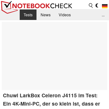
Tests
News
Videos
...
Benchmarks & Tech
Externe Tests
Kaufberatung
Deals
Suche
Jobs
Forum
Chuwi LarkBox Celeron J4115 im Test:
Ein 4K-Mini-PC, der so klein ist, dass er