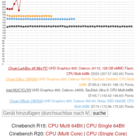
240
230
220
210
200
190
180
170
160
150
140
130
120
110
100
90
80
70
60
50
40
30
20
10
0
Chuwi LarkBox 4K Mini PC
UHD Graphics 600, Celeron J4115, 128 GB eMMC Flash;
CPU Multi 64Bit:
Ø253 (207.57-262.65) Points
Chuwi GBox CWI560
UHD Graphics 600, Celeron N4100, SanDisk DA4064; CPU Multi
64Bit:
Ø185.6 (184.81-188.15) Points
Intel NUC7CJYH
UHD Graphics 600, Celeron J4005, SanDisk Ultra II; CPU Multi 64Bit:
Ø145.7 (143.42-146.64) Points
Chuwi UBook CWI509
UHD Graphics 600, Celeron N4100, Netac SSD 256GB; CPU
Multi 64Bit:
Ø174 (172.96-175.02) Points
Cinebench R15:
CPU Multi 64Bit
|
CPU Single 64Bit
Cinebench R20:
CPU (Multi Core)
|
CPU (Single Core)