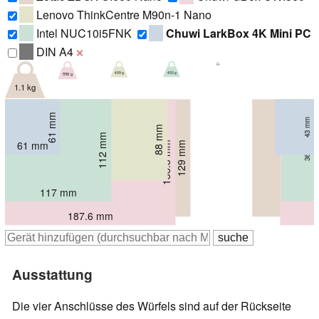
Lenovo ThinkCentre M90n-1 Nano
Intel NUC10i5FNK
Chuwi LarkBox 4K Mini PC
DIN A4
❌
129 g
493 g
499 g
558 g
1.1 kg
61 mm
43 mm
88 mm
22 mm
112 mm
61 mm
138.3 mm
129 mm
36 mm
68 mm
37.3 mm
179 mm
117 mm
204 mm
187.6 mm
Ausstattung
Die vier Anschlüsse des Würfels sind auf der Rückseite