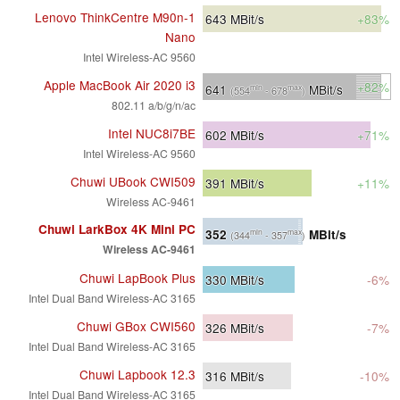
Lenovo ThinkCentre M90n-1
643
MBit/s
+83%
Nano
Intel Wireless-AC 9560
Apple MacBook Air 2020 i3
+82%
641
MBit/s
min
max
(554
- 678
)
802.11 a/b/g/n/ac
Intel NUC8i7BE
602
MBit/s
+71%
Intel Wireless-AC 9560
Chuwi UBook CWI509
391
MBit/s
+11%
Wireless AC-9461
Chuwi LarkBox 4K Mini PC
352
MBit/s
min
max
(344
- 357
)
Wireless AC-9461
Chuwi LapBook Plus
330
MBit/s
-6%
Intel Dual Band Wireless-AC 3165
Chuwi GBox CWI560
326
MBit/s
-7%
Intel Dual Band Wireless-AC 3165
Chuwi Lapbook 12.3
316
MBit/s
-10%
Intel Dual Band Wireless-AC 3165