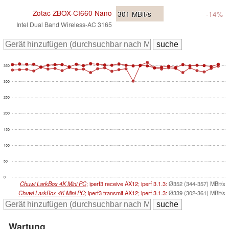
Zotac ZBOX-CI660 Nano
301
MBit/s
-14%
Intel Dual Band Wireless-AC 3165
350
300
250
200
150
100
50
0
Chuwi LarkBox 4K Mini PC
; iperf3 receive AX12; iperf 3.1.3:
Ø352 (344-357) MBit/s
Chuwi LarkBox 4K Mini PC
; iperf3 transmit AX12; iperf 3.1.3:
Ø339 (302-361) MBit/s
Wartung