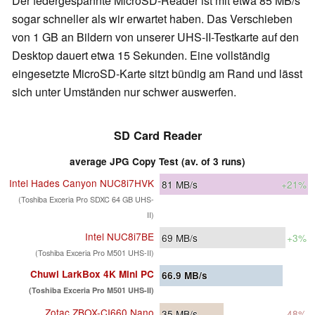
Der federgespannte MicroSD-Reader ist mit etwa 85 MB/s
sogar schneller als wir erwartet haben. Das Verschieben
von 1 GB an Bildern von unserer UHS-II-Testkarte auf den
Desktop dauert etwa 15 Sekunden. Eine vollständig
eingesetzte MicroSD-Karte sitzt bündig am Rand und lässt
sich unter Umständen nur schwer auswerfen.
SD Card Reader
average JPG Copy Test (av. of 3 runs)
Intel Hades Canyon NUC8i7HVK
81
MB/s
+21%
(Toshiba Exceria Pro SDXC 64 GB UHS-
II)
Intel NUC8i7BE
69
MB/s
+3%
(Toshiba Exceria Pro M501 UHS-II)
Chuwi LarkBox 4K Mini PC
66.9
MB/s
(Toshiba Exceria Pro M501 UHS-II)
Zotac ZBOX-CI660 Nano
35
MB/s
-48%