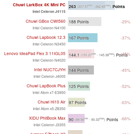
Chuwi LarkBox 4K Mini PC
263
Points
min
max
(207.57
- 262.65
)
Intel Celeron J4115
Chuwi GBox CWI560
188
Points
-29%
Intel Celeron N4100
Chuwi Lapbook 12.3
167
Points
-37%
Intel Celeron N3450
Lenovo IdeaPad Flex 3 11IGL05
-45%
144.1
Points
min
max
(131.27
- 145.38
)
Intel Celeron N4020
Intel NUC7CJYH
144
Points
-45%
Intel Celeron J4005
Chuwi LapBook Plus
125
Points
-52%
Intel Atom x7-E3950
Chuwi Hi10 Air
97
Points
-63%
Intel Atom x5-Z8350
XIDU PhilBook Max
-66%
90
Points
min
max
(89.56
- 90.33
)
Intel Celeron J3355
Jumper EZbook X3