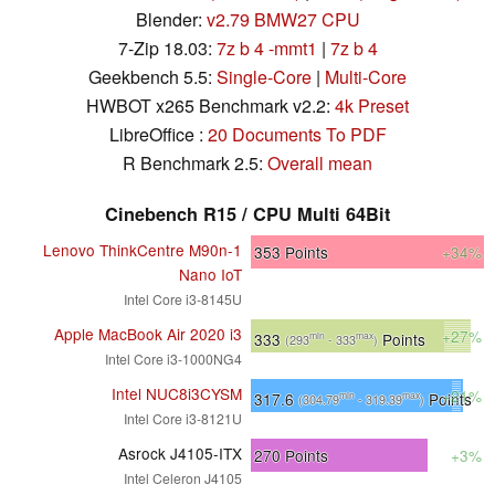
Blender:
v2.79 BMW27 CPU
7-Zip 18.03:
7z b 4 -mmt1
|
7z b 4
Geekbench 5.5:
Single-Core
|
Multi-Core
HWBOT x265 Benchmark v2.2:
4k Preset
LibreOffice :
20 Documents To PDF
R Benchmark 2.5:
Overall mean
Cinebench R15 / CPU Multi 64Bit
Lenovo ThinkCentre M90n-1
353
Points
+34%
Nano IoT
Intel Core i3-8145U
Apple MacBook Air 2020 i3
+27%
333
Points
min
max
(293
- 333
)
Intel Core i3-1000NG4
Intel NUC8i3CYSM
+21%
317.6
Points
min
max
(304.79
- 319.39
)
Intel Core i3-8121U
Asrock J4105-ITX
270
Points
+3%
Intel Celeron J4105