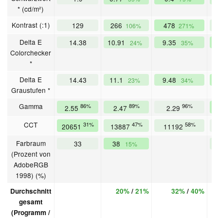
* (cd/m²)
Kontrast (:1)
129
266
478
106%
271%
Delta E
14.38
10.91
9.35
24%
35%
Colorchecker
*
Delta E
14.43
11.1
9.48
23%
34%
Graustufen *
Gamma
86%
89%
96%
2.55
2.47
2.29
CCT
31%
47%
58%
20651
13887
11192
Farbraum
33
38
15%
(Prozent von
AdobeRGB
1998) (%)
Durchschnitt
20%
/
21%
32%
/
40%
gesamt
(Programm /