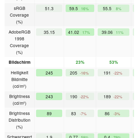
sRGB
51.3
59.5
55.5
16%
8%
Coverage
(%)
AdobeRGB
35.15
41.02
39.06
17%
11%
1998
Coverage
(%)
Bildschirm
23%
53%
Helligkeit
245
205
191
-16%
-22%
Bildmitte
(cd/m²)
Brightness
243
190
189
-22%
-22%
(cd/m²)
Brightness
89
83
86
-7%
-3%
Distribution
(%)
Schwarzwert
1.9
0.77
0.4
59%
79%