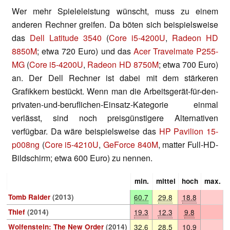
Wer mehr Spieleleistung wünscht, muss zu einem
anderen Rechner greifen. Da böten sich beispielsweise
das
Dell Latitude 3540
(
Core i5-4200U
,
Radeon HD
8850M
; etwa 720 Euro) und das
Acer Travelmate P255-
MG
(
Core i5-4200U
,
Radeon HD 8750M
; etwa 700 Euro)
an. Der Dell Rechner ist dabei mit dem stärkeren
Grafikkern bestückt. Wenn man die Arbeitsgerät-für-den-
privaten-und-beruflichen-Einsatz-Kategorie einmal
verlässt, sind noch preisgünstigere Alternativen
verfügbar. Da wäre beispielsweise das
HP Pavilion 15-
p008ng
(
Core i5-4210U
,
GeForce 840M
, matter Full-HD-
Bildschirm; etwa 600 Euro) zu nennen.
min.
mittel
hoch
max.
Tomb Raider
(2013)
60.7
29.8
18.8
Thief
(2014)
19.3
12.3
9.8
Wolfenstein: The New Order
(2014)
32.6
28.5
10.9