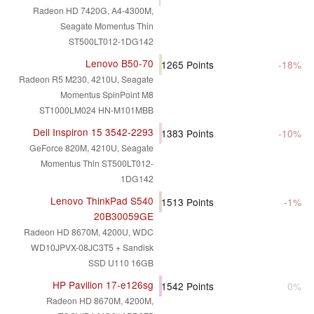
Radeon HD 7420G, A4-4300M,
Seagate Momentus Thin
ST500LT012-1DG142
Lenovo B50-70
1265
Points
-18%
Radeon R5 M230, 4210U, Seagate
Momentus SpinPoint M8
ST1000LM024 HN-M101MBB
Dell Inspiron 15 3542-2293
1383
Points
-10%
GeForce 820M, 4210U, Seagate
Momentus Thin ST500LT012-
1DG142
Lenovo ThinkPad S540
1513
Points
-1%
20B30059GE
Radeon HD 8670M, 4200U, WDC
WD10JPVX-08JC3T5 + Sandisk
SSD U110 16GB
HP Pavilion 17-e126sg
1542
Points
0%
Radeon HD 8670M, 4200M,