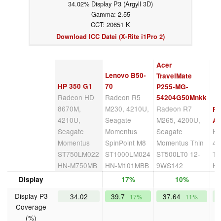
34.02% Display P3 (Argyll 3D)
Gamma: 2.55
CCT: 20651 K
Download ICC Datei (X-Rite i1Pro 2)
Acer
Lenovo B50-
TravelMate
HP 350 G1
70
P255-MG-
Radeon HD
Radeon R5
54204G50Mnkk
8670M,
M230, 4210U,
Radeon R7
Fu
4210U,
Seagate
M265, 4200U,
A
Seagate
Momentus
Seagate
HD
Momentus
SpinPoint M8
Momentus Thin
42
ST750LM022
ST1000LM024
ST500LT0 12-
Tr
HN-M750MB
HN-M101MBB
9WS142
H
Display
17%
10%
Display P3
34.02
39.7
37.64
17%
11%
Coverage
(%)