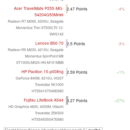
Acer TravelMate P255-MG-
2.47
Points
-4%
54204G50Mnkk
Radeon R7 M265, 4200U, Seagate
Momentus Thin ST500LT0 12-
9WS142
Lenovo B50-70
2.5
Points
-3%
Radeon R5 M230, 4210U, Seagate
Momentus SpinPoint M8
ST1000LM024 HN-M101MBB
HP Pavilion 15-p008ng
2.59
Points
+1%
GeForce 840M, 4210U, HGST
Travelstar 5K1000
HTS541075A9E680
Fujitsu LifeBook A544
3.27
Points
+27%
HD Graphics 4600, 4200M, Hitachi
Travelstar Z5K500
HTS545050A7E680