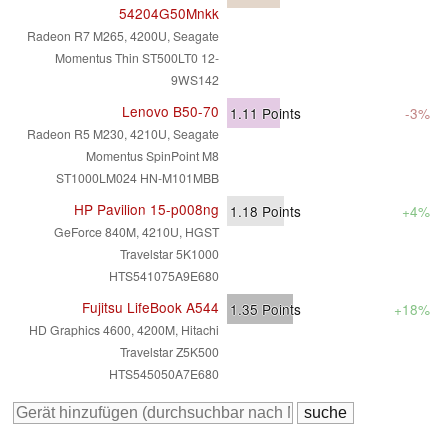
54204G50Mnkk
Radeon R7 M265, 4200U, Seagate
Momentus Thin ST500LT0 12-
9WS142
Lenovo B50-70
1.11
Points
-3%
Radeon R5 M230, 4210U, Seagate
Momentus SpinPoint M8
ST1000LM024 HN-M101MBB
HP Pavilion 15-p008ng
1.18
Points
+4%
GeForce 840M, 4210U, HGST
Travelstar 5K1000
HTS541075A9E680
Fujitsu LifeBook A544
1.35
Points
+18%
HD Graphics 4600, 4200M, Hitachi
Travelstar Z5K500
HTS545050A7E680