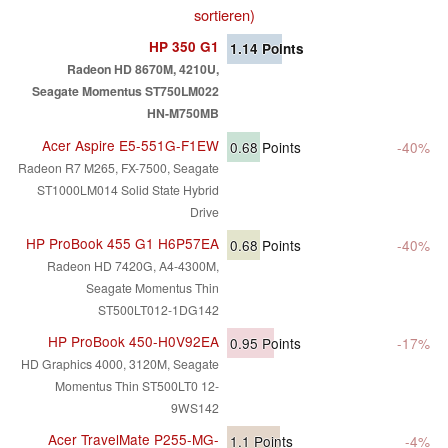
sortieren)
HP 350 G1
1.14
Points
Radeon HD 8670M, 4210U,
Seagate Momentus ST750LM022
HN-M750MB
Acer Aspire E5-551G-F1EW
0.68
Points
-40%
Radeon R7 M265, FX-7500, Seagate
ST1000LM014 Solid State Hybrid
Drive
HP ProBook 455 G1 H6P57EA
0.68
Points
-40%
Radeon HD 7420G, A4-4300M,
Seagate Momentus Thin
ST500LT012-1DG142
HP ProBook 450-H0V92EA
0.95
Points
-17%
HD Graphics 4000, 3120M, Seagate
Momentus Thin ST500LT0 12-
9WS142
Acer TravelMate P255-MG-
1.1
Points
-4%