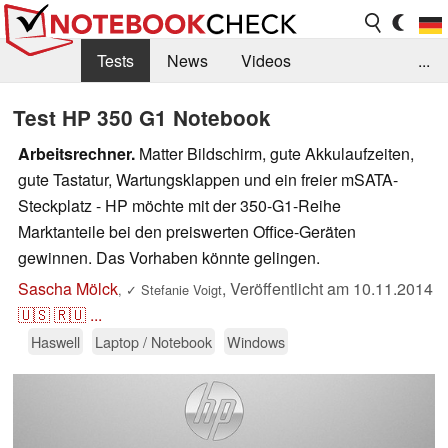
Tests
News
Videos
...
Benchmarks & Tech
Externe Tests
Test HP 350 G1 Notebook
Kaufberatung
Deals
Suche
Jobs
Arbeitsrechner.
Matter Bildschirm, gute Akkulaufzeiten,
gute Tastatur, Wartungsklappen und ein freier mSATA-
Forum
Steckplatz - HP möchte mit der 350-G1-Reihe
Marktanteile bei den preiswerten Office-Geräten
gewinnen. Das Vorhaben könnte gelingen.
Sascha Mölck
,
Veröffentlicht am
10.11.2014
,
✓
Stefanie Voigt
🇺🇸
🇷🇺
...
Haswell
Laptop / Notebook
Windows