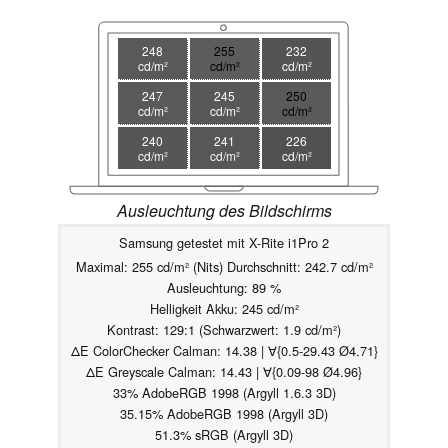
248
255
232
cd/m²
cd/m²
cd/m²
247
245
250
cd/m²
cd/m²
cd/m²
240
241
226
cd/m²
cd/m²
cd/m²
Ausleuchtung des Bildschirms
Samsung getestet mit X-Rite i1Pro 2
Maximal: 255 cd/m² (Nits) Durchschnitt: 242.7 cd/m²
Ausleuchtung: 89 %
Helligkeit Akku: 245 cd/m²
Kontrast: 129:1 (Schwarzwert: 1.9 cd/m²)
ΔE ColorChecker Calman: 14.38 | ∀{0.5-29.43 Ø4.71}
ΔE Greyscale Calman: 14.43 | ∀{0.09-98 Ø4.96}
33% AdobeRGB 1998 (Argyll 1.6.3 3D)
35.15% AdobeRGB 1998 (Argyll 3D)
51.3% sRGB (Argyll 3D)