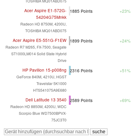
TOSHIBA MQ01ABD075
Acer Aspire E1-572G-
1885
Points
+23%
54204G75Mnkk
Radeon HD 8750M, 4200U,
TOSHIBA MQ01ABD075
Acer Aspire E5-551G-F1EW
1899
Points
+24%
Radeon R7 M265, FX-7500, Seagate
ST1000LM014 Solid State Hybrid
Drive
HP Pavilion 15-p008ng
2316
Points
+51%
GeForce 840M, 4210U, HGST
Travelstar 5K1000
HTS541075A9E680
Dell Latitude 13 3540
2589
Points
+69%
Radeon HD 8850M, 4200U, WDC
Scorpio Blue WD7500BPVX-
75JC3T0