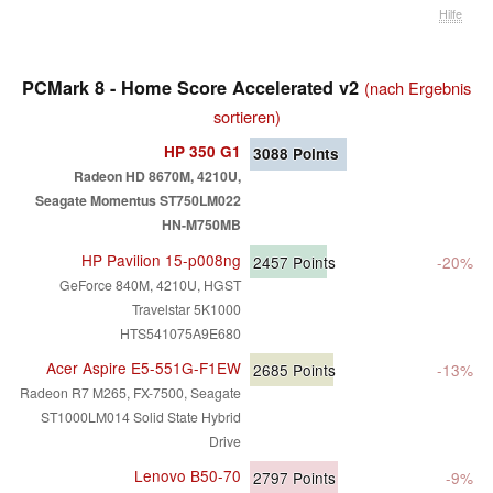
Hilfe
PCMark 8 - Home Score Accelerated v2
(nach Ergebnis
sortieren)
HP 350 G1
3088
Points
Radeon HD 8670M, 4210U,
Seagate Momentus ST750LM022
HN-M750MB
HP Pavilion 15-p008ng
2457
Points
-20%
GeForce 840M, 4210U, HGST
Travelstar 5K1000
HTS541075A9E680
Acer Aspire E5-551G-F1EW
2685
Points
-13%
Radeon R7 M265, FX-7500, Seagate
ST1000LM014 Solid State Hybrid
Drive
Lenovo B50-70
2797
Points
-9%