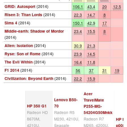
GRID: Autosport
(2014)
106.1
43.4
20
12.5
Risen 3: Titan Lords
(2014)
22.3
14.7
8
Sims 4
(2014)
150.1
42.9
17
Middle-earth: Shadow of Mordor
23.4
15.5
8
(2014)
Alien: Isolation
(2014)
30.9
21.3
Ryse: Son of Rome
(2014)
23.9
14.5
The Evil Within
(2014)
16.4
11.8
F1 2014
(2014)
56
37
31
19
Civilization: Beyond Earth
(2014)
22.2
15.9
Acer
Lenovo B50-
TravelMate
HP 350 G1
70
P255-MG-
Radeon HD
Radeon R5
54204G50Mnkk
8670M,
M230, 4210U,
Radeon R7
HP Pa
4210U,
Seagate
M265, 4200U,
p008