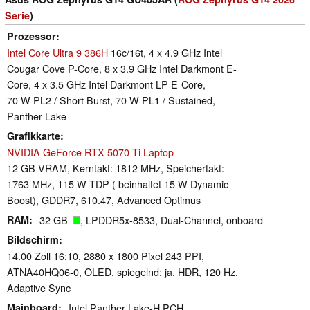
Serie
)
Prozessor
Intel Core Ultra 9 386H
16c/16t, 4 x 4.9 GHz Intel
Cougar Cove P-Core, 8 x 3.9 GHz Intel Darkmont E-
Core, 4 x 3.5 GHz Intel Darkmont LP E-Core,
70 W PL2 / Short Burst, 70 W PL1 / Sustained,
Panther Lake
Grafikkarte
NVIDIA GeForce RTX 5070 Ti Laptop
-
12 GB VRAM, Kerntakt: 1812 MHz, Speichertakt:
1763 MHz, 115 W TDP ( beinhaltet 15 W Dynamic
Boost), GDDR7, 610.47, Advanced Optimus
RAM
32 GB
, LPDDR5x-8533, Dual-Channel, onboard
Bildschirm
14.00 Zoll 16:10, 2880 x 1800 Pixel 243 PPI,
ATNA40HQ06-0, OLED, spiegelnd: ja, HDR, 120 Hz,
Adaptive Sync
Mainboard
Intel Panther Lake-H PCH