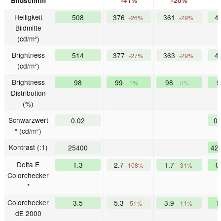
Bildschirm
-41%
-20%
Helligkeit
508
376
361
4
-26%
-29%
Bildmitte
(cd/m²)
Brightness
514
377
363
4
-27%
-29%
(cd/m²)
Brightness
98
99
98
1%
0%
Distribution
(%)
Schwarzwert
0.02
0
* (cd/m²)
Kontrast (:1)
25400
42
Delta E
1.3
2.7
1.7
0
-108%
-31%
Colorchecker
*
Colorchecker
3.5
5.3
3.9
1
-51%
-11%
dE 2000