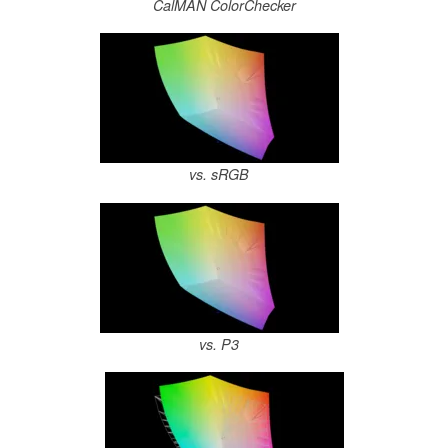
CalMAN ColorChecker
vs. sRGB
vs. P3