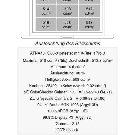
514
508
517
cd/m²
cd/m²
cd/m²
516
508
518
cd/m²
cd/m²
cd/m²
Ausleuchtung des Bildschirms
ATNA40HQ06-0 getestet mit X-Rite i1Pro 3
Maximal: 518 cd/m² (Nits) Durchschnitt: 513.8 cd/m²
Minimum: 4.6 cd/m²
Ausleuchtung: 98 %
Helligkeit Akku: 508 cd/m²
Kontrast: 25400:1 (Schwarzwert: 0.02 cd/m²)
ΔE ColorChecker Calman: 1.3 | ∀{0.5-29.43 Ø4.71}
ΔE Greyscale Calman: 2 | ∀{0.09-98 Ø4.96}
94.1% AdobeRGB 1998 (Argyll 3D)
100% sRGB (Argyll 3D)
99.8% Display P3 (Argyll 3D)
Gamma: 2.13
CCT: 6588 K