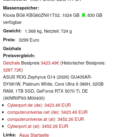
Massenspeicher
Kioxia BG6 KBG60ZNV1T02, 1024 GB
, 830 GB
verfügbar
Gewicht
1.568 kg, Netzteil: 724 g
Preis
3299 Euro
Geizhals
Preisvergleich
Geizhals
Bestpreis
3423.49€
(Historischer Bestpreis:
3287.72€
)
ASUS ROG Zephyrus G14 (2026) GU405AR-
SY081W, Platinum White, Core Ultra 9 386H, 32GB
RAM, 1TB SSD, GeForce RTX 5070 Ti, DE
(90NR0P93-M00400)
Cyberport.de (de): 3423.49 EUR
computeruniverse.net (de): 3423.49 EUR
computeruniverse.at (at): 3452.26 EUR
Cyberport.at (at): 3452.26 EUR
Links
Asus Startseite