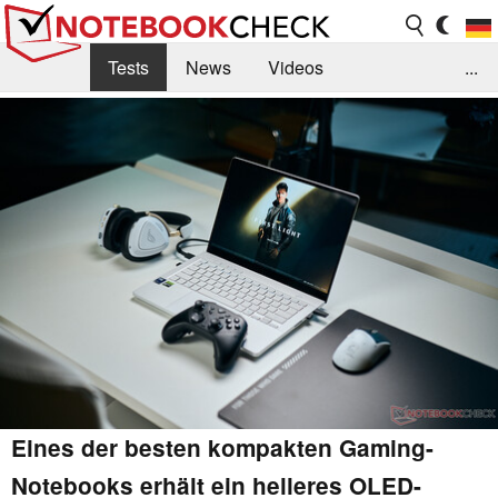
Tests
News
Videos
...
Benchmarks & Tech
Externe Tests
Kaufberatung
Deals
Suche
Jobs
Forum
Eines der besten kompakten Gaming-
Notebooks erhält ein helleres OLED-