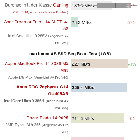
Durchschnitt der Klasse
Gaming
133.3
MB/s
-27%
(
23.3 - 210, n=53, der letzten 2 Jahre
)
Acer Predator Triton 14 AI PT14-
23.3
MB/s
-87%
52
Intel Core Ultra 9 288V
(Angelbird AV
Pro V60)
maximum AS SSD Seq Read Test (1GB)
Apple MacBook Pro 14 2026 M5
227
MB/s
+1%
Max
Apple M5 Max
(Angelbird AV Pro V60)
Asus ROG Zephyrus G14
225.4
MB/s
GU405AR
Intel Core Ultra 9 386H
(Angelbird AV
Pro V60)
Razer Blade 14 2025
211.3
MB/s
-6%
AMD Ryzen AI 9 365
(Angelbird AV Pro
V60)