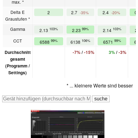
max. *
Delta E
2
2.7
2.4
0
-35%
-20%
Graustufen *
Gamma
103%
99%
103%
2.13
2.23
2.14
2
CCT
99%
106%
99%
6588
6138
6571
6
Durchschnitt
-7%
/
-15%
3%
/
-3%
gesamt
(Programm /
Settings)
* ... kleinere Werte sind besser