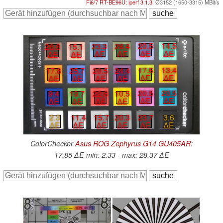
Fi6/7 RT-BE96U; iperf 3.1.3:
Ø3152 (1650-3315) MBit/s
20.5
14.5
23.3
28.4
26.8
15.1
∆E
∆E
∆E
∆E
∆E
∆E
17.6
13.4
20.5
24.4
17.8
25.7
∆E
∆E
∆E
∆E
∆E
∆E
20.5
20.5
22.8
10.5
9.4
19.7
∆E
∆E
∆E
∆E
∆E
∆E
15.7
20.3
23.7
3.6
2.3
11.4
∆E
∆E
∆E
∆E
∆E
∆E
ColorChecker
Asus ROG Zephyrus G14 GU405AR
:
17.85 ∆E min: 2.33 - max: 28.37 ∆E