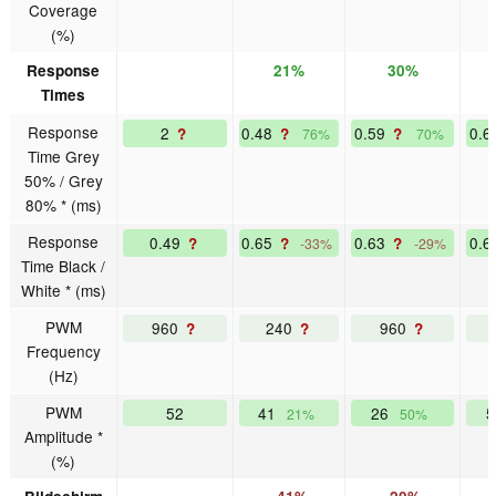
Coverage
(%)
Response
21%
30%
Times
Response
2
0.48
0.59
0.
?
?
?
76%
70%
Time Grey
50% / Grey
80% * (ms)
Response
0.49
0.65
0.63
0.
?
?
?
-33%
-29%
Time Black /
White * (ms)
PWM
960
240
960
?
?
?
Frequency
(Hz)
PWM
52
41
26
21%
50%
Amplitude *
(%)