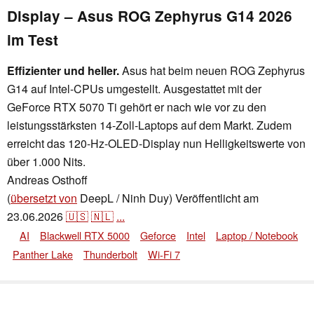
Display – Asus ROG Zephyrus G14 2026
im Test
Effizienter und heller.
Asus hat beim neuen ROG Zephyrus
G14 auf Intel-CPUs umgestellt. Ausgestattet mit der
GeForce RTX 5070 Ti gehört er nach wie vor zu den
leistungsstärksten 14-Zoll-Laptops auf dem Markt. Zudem
erreicht das 120-Hz-OLED-Display nun Helligkeitswerte von
über 1.000 Nits.
Andreas Osthoff
,
👁
Andreas Osthoff
,
✓
Andrea Grüblinger
(
übersetzt von
DeepL / Ninh Duy)
Veröffentlicht am
23.06.2026
🇺🇸
🇳🇱
...
AI
Blackwell RTX 5000
Geforce
Intel
Laptop / Notebook
Panther Lake
Thunderbolt
Wi-Fi 7