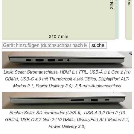
311 mm
311 mm
311 mm
320 mm
312.6 mm
310.7 mm
Linke Seite: Stromanschluss, HDMI 2.1 FRL, USB-A 3.2 Gen 2 (10
GBit/s), USB-C 4.0 mit Thunderbolt 4 (40 GBit/s, DisplayPort ALT-
Modus 2.1, Power Delivery 3.0), 3,5-mm-Audioanschluss
Rechte Seite: SD-cardreader (UHS-II), USB-A 3.2 Gen 2 (10
GBit/s), USB-C 3.2 Gen 2 (10 GBit/s, DisplayPort ALT-Modus 2.1,
Power Delivery 3.0)