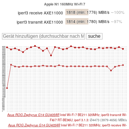
Apple N1 160MHz Wi-Fi 7
1818
(min: 1776)
MBit/s
∼100%
iperf3 receive AXE11000
1814
(min: 1780)
MBit/s
∼97%
iperf3 transmit AXE11000
4600
4500
4400
4300
4200
4100
4000
3900
3800
3700
3600
3500
3400
3300
3200
3100
3000
2900
2800
2700
2600
2500
2400
2300
2200
2100
2000
1900
1800
1700
1600
1500
1400
1300
1200
1100
1000
900
800
700
600
500
400
300
200
100
0
Asus ROG Zephyrus G14 GU405AR
Intel Wi-Fi 7 BE211 320MHz; iperf3 transmit Wi-
Fi6/7 RT-BE96U; iperf 3.1.3:
Ø4473 (3979-4656) MBit/s
Asus ROG Zephyrus G14 GU405AR
Intel Wi-Fi 7 BE211 320MHz; iperf3 receive Wi-