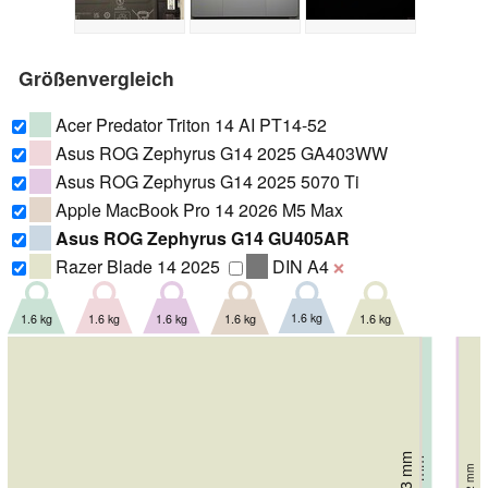
Größenvergleich
Acer Predator Triton 14 AI PT14-52
Asus ROG Zephyrus G14 2025 GA403WW
Asus ROG Zephyrus G14 2025 5070 Ti
Apple MacBook Pro 14 2026 M5 Max
Asus ROG Zephyrus G14 GU405AR
Razer Blade 14 2025
DIN A4
❌
1.6 kg
1.6 kg
1.6 kg
1.6 kg
1.6 kg
1.6 kg
221.2 mm
224.3 mm
220 mm
220 mm
220 mm
221 mm
17.31 mm
18.3 mm
18.3 mm
16.3 mm
15.5 mm
16.2 mm