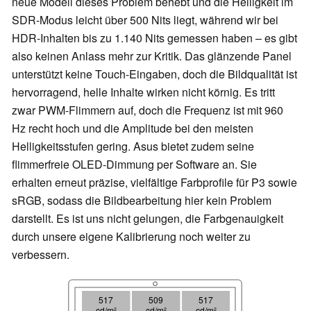
neue Modell dieses Problem behebt und die Helligkeit im
SDR-Modus leicht über 500 Nits liegt, während wir bei
HDR-Inhalten bis zu 1.140 Nits gemessen haben – es gibt
also keinen Anlass mehr zur Kritik. Das glänzende Panel
unterstützt keine Touch-Eingaben, doch die Bildqualität ist
hervorragend, helle Inhalte wirken nicht körnig. Es tritt
zwar PWM-Flimmern auf, doch die Frequenz ist mit 960
Hz recht hoch und die Amplitude bei den meisten
Helligkeitsstufen gering. Asus bietet zudem seine
flimmerfreie OLED-Dimmung per Software an. Sie
erhalten erneut präzise, vielfältige Farbprofile für P3 sowie
sRGB, sodass die Bildbearbeitung hier kein Problem
darstellt. Es ist uns nicht gelungen, die Farbgenauigkeit
durch unsere eigene Kalibrierung noch weiter zu
verbessern.
517
509
517
cd/m²
cd/m²
cd/m²