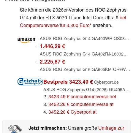
Sie können die 2026er-Version des ROG Zephyrus
G14 mit der RTX 5070 Ti und Intel Core Ultra 9
bei
Computeruniverse für 3.300 Euro
erstehen.
ASUS ROG Zephyrus G14 GA403WR-QS086W・AMD Ryzen AI 9 HX 370/2 GHz・Win 11 Home・GeForce RTX 5070 Ti・32 GB RAM・2 TB SSD NVMe・35.6 cm (14") (90NR0M54-M006B0)
1.446,29 €
ASUS ROG Zephyrus G14 GA402RJ-L8092W 6900HS Notebook 35,6 cm (14 Zoll) WQXGA AMD Ryzen™ 9 16 GB DDR5-SDRAM 1000 GB SSD AMD Radeon RX 6700S Wi-Fi 6 (802.11ax) Windows 11 Home Grau
2.225,87 €
ASUS ROG Zephyrus G16 GA605KM-QR9W 16 Zoll 2,5 K 240 Hz Laptop (AMD Ryzen AI 7, 32 GB RAM, 1 TB SSD, RTX 5060, Windows 11 Home) – Tastatur AZERTY
Bestpreis 3423.49 €
Cyberport.de
ASUS ROG Zephyrus G14 (2026) GU405AR-SY081W, Platinum White, Core Ultra 9 386H, 32GB RAM, 1TB SSD, GeForce RTX 5070 Ti, DE (90NR0P93-M00400)
2.
3423.49 € computeruniverse.net
3.
3452.26 € computeruniverse.at
4.
3452.26 € Cyberport.at
Jetzt mitmachen:
Unsere große
Umfrage zur