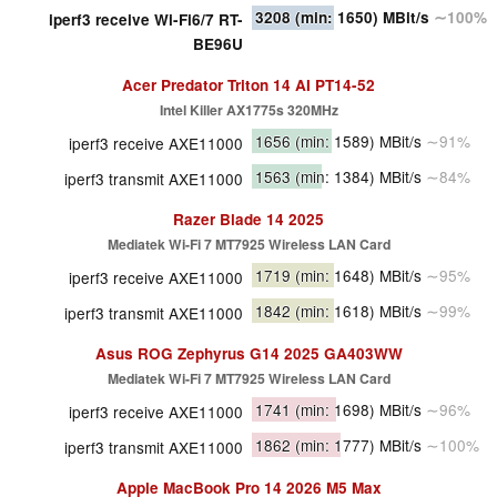
3208
(min: 1650)
MBit/s
∼100%
iperf3 receive Wi-Fi6/7 RT-
BE96U
Acer Predator Triton 14 AI PT14-52
Intel Killer AX1775s 320MHz
1656
(min: 1589)
MBit/s
∼91%
iperf3 receive AXE11000
1563
(min: 1384)
MBit/s
∼84%
iperf3 transmit AXE11000
Razer Blade 14 2025
Mediatek Wi-Fi 7 MT7925 Wireless LAN Card
1719
(min: 1648)
MBit/s
∼95%
iperf3 receive AXE11000
1842
(min: 1618)
MBit/s
∼99%
iperf3 transmit AXE11000
Asus ROG Zephyrus G14 2025 GA403WW
Mediatek Wi-Fi 7 MT7925 Wireless LAN Card
1741
(min: 1698)
MBit/s
∼96%
iperf3 receive AXE11000
1862
(min: 1777)
MBit/s
∼100%
iperf3 transmit AXE11000
Apple MacBook Pro 14 2026 M5 Max