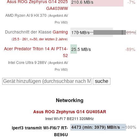
Asus ROG Zephyrus G14 2025
210.6
MB/s
-7%
GA403WW
AMD Ryzen AI 9 HX 370
(Angelbird AV
Pro V60)
Durchschnitt der Klasse
Gaming
170
MB/s
-25%
(
25.5 - 261, n=50, der letzten 2 Jahre
)
Acer Predator Triton 14 AI PT14-
25.5
MB/s
-89%
52
Intel Core Ultra 9 288V
(Angelbird AV
Pro V60)
Networking
Asus ROG Zephyrus G14 GU405AR
Intel Wi-Fi 7 BE211 320MHz
4473
(min: 3979)
MBit/s
∼100%
iperf3 transmit Wi-Fi6/7 RT-
BE96U