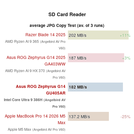
SD Card Reader
average JPG Copy Test (av. of 3 runs)
Razer Blade 14 2025
202
MB/s
+11%
AMD Ryzen AI 9 365
(Angelbird AV Pro
V60)
Asus ROG Zephyrus G14 2025
187
MB/s
+3%
GA403WW
AMD Ryzen AI 9 HX 370
(Angelbird AV
Pro V60)
Asus ROG Zephyrus G14
182
MB/s
GU405AR
Intel Core Ultra 9 386H
(Angelbird AV
Pro V60)
Apple MacBook Pro 14 2026 M5
137.2
MB/s
-25%
Max
Apple M5 Max
(Angelbird AV Pro V60)