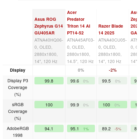
Acer
Asu
Asus ROG
Predator
Zep
Zephyrus G14
Triton 14 AI
Razer Blade
202
GU405AR
PT14-52
14 2025
GA
ATNA40HQ06-
ATNA45AF03-
ATNA40CU05-
ATN
0, OLED,
0, OLED,
0, OLED,
0, 
2880x1800,
2880x1800,
2880x1800,
288
14", 120 Hz
14.5", 120 Hz
14", 120 Hz
14"
Display
0%
-2%
Display P3
99.8
99.6
99.5
9
0%
0%
Coverage
(%)
sRGB
100
99.9
100
1
0%
0%
Coverage
(%)
AdobeRGB
94.1
95.1
89.2
8
1%
-5%
1998