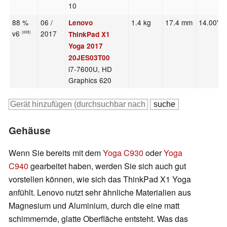
10
88 %
06 /
1.4 kg
17.4 mm
14.00"
Lenovo
v6
2017
(old)
ThinkPad X1
Yoga 2017
20JES03T00
i7-7600U, HD
Graphics 620
Gehäuse
Wenn Sie bereits mit dem
Yoga C930
oder
Yoga
C940
gearbeitet haben, werden Sie sich auch gut
vorstellen können, wie sich das ThinkPad X1 Yoga
anfühlt. Lenovo nutzt sehr ähnliche Materialien aus
Magnesium und Aluminium, durch die eine matt
schimmernde, glatte Oberfläche entsteht. Was das