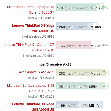
Microsoft Surface Laptop 3 13
+20%
1484
MBit/s
min
max
(1342
- 1614
)
Core i5-1035G7
Intel Wi-Fi 6 AX201
Lenovo ThinkPad X1 Yoga
1240
MBit/s
min
max
(1061
- 1422
)
20SA000GUS
Intel Wireless-AC 9560
Lenovo ThinkPad X1 Carbon G7
-6%
1166
MBit/s
min
max
(1012
- 1299
)
20R1-000YUS
Intel Wireless-AC 9560
iperf3 receive AX12
Acer Aspire 5 A514-52
+7%
1282
MBit/s
min
max
(1203
- 1358
)
Intel Wi-Fi 6 AX201
Microsoft Surface Laptop 3 13
+4%
1251
MBit/s
min
max
(803
- 1358
)
Core i5-1035G7
Intel Wi-Fi 6 AX201
Lenovo ThinkPad X1 Yoga
1199
MBit/s
min
max
(600
- 1243
)
20SA000GUS