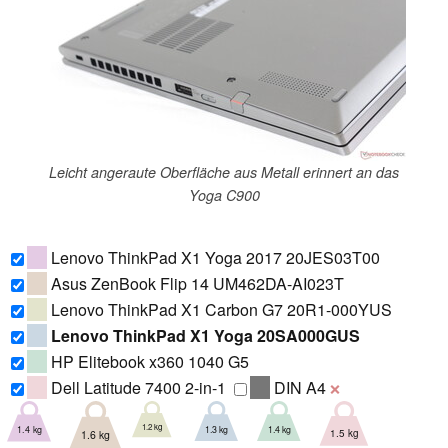
Leicht angeraute Oberfläche aus Metall erinnert an das
Yoga C900
Lenovo ThinkPad X1 Yoga 2017 20JES03T00
Asus ZenBook Flip 14 UM462DA-AI023T
Lenovo ThinkPad X1 Carbon G7 20R1-000YUS
Lenovo ThinkPad X1 Yoga 20SA000GUS
HP Elitebook x360 1040 G5
Dell Latitude 7400 2-in-1
DIN A4
❌
1.2 kg
1.3 kg
1.4 kg
1.4 kg
1.5 kg
1.6 kg