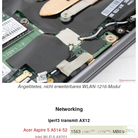
Angelötetes, nicht erweiterbares WLAN-1216-Modul
Networking
iperf3 transmit AX12
Acer Aspire 5 A514-52
+26%
1563
MBit/s
min
max
(1461
- 1779
)
Intel Wi-Fi 6 AX201