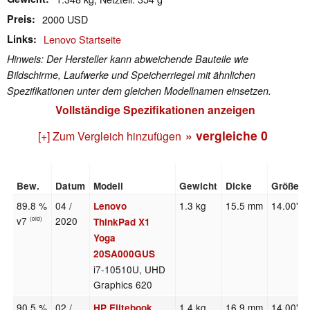
Preis
2000 USD
Links
Lenovo Startseite
Hinweis: Der Hersteller kann abweichende Bauteile wie
Bildschirme, Laufwerke und Speicherriegel mit ähnlichen
Spezifikationen unter dem gleichen Modellnamen einsetzen.
Vollständige Spezifikationen anzeigen
» vergleiche
0
[+] Zum Vergleich hinzufügen
Bew.
Datum
Modell
Gewicht
Dicke
Größe
89.8 %
04 /
1.3 kg
15.5 mm
14.00"
Lenovo
v7
2020
(old)
ThinkPad X1
Yoga
20SA000GUS
i7-10510U, UHD
Graphics 620
90.5 %
02 /
1.4 kg
16.9 mm
14.00"
HP Elitebook