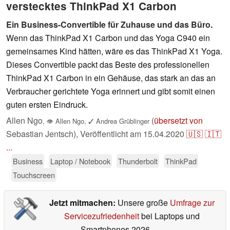
verstecktes ThinkPad X1 Carbon
Ein Business-Convertible für Zuhause und das Büro.
Wenn das ThinkPad X1 Carbon und das Yoga C940 ein
gemeinsames Kind hätten, wäre es das ThinkPad X1 Yoga.
Dieses Convertible packt das Beste des professionellen
ThinkPad X1 Carbon in ein Gehäuse, das stark an das an
Verbraucher gerichtete Yoga erinnert und gibt somit einen
guten ersten Eindruck.
Allen Ngo
(
übersetzt von
,
👁
Allen Ngo
,
✓
Andrea Grüblinger
Sebastian Jentsch),
Veröffentlicht am
15.04.2020
🇺🇸
🇮🇹
...
Business
Laptop / Notebook
Thunderbolt
ThinkPad
Touchscreen
Jetzt mitmachen:
Unsere große
Umfrage zur
Servicezufriedenheit
bei Laptops und
Smartphones 2026