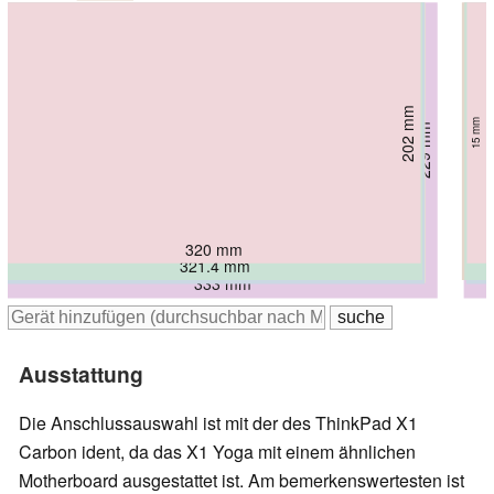
202 mm
217.1 mm
215 mm
215 mm
218 mm
15 mm
18.9 mm
16.9 mm
229 mm
15.4 mm
15.5 mm
17.4 mm
320 mm
321.4 mm
322 mm
323.5 mm
323 mm
333 mm
Ausstattung
Die Anschlussauswahl ist mit der des ThinkPad X1
Carbon ident, da das X1 Yoga mit einem ähnlichen
Motherboard ausgestattet ist. Am bemerkenswertesten ist