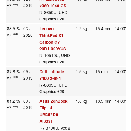
v7
2019
(old)
x360 1040 G5
i7-8650U, UHD
Graphics 620
88.5 %
03 /
1.2 kg
15.4 mm
14.00"
Lenovo
v7
2020
(old)
ThinkPad X1
Carbon G7
20R1-000YUS
i7-10510U, UHD
Graphics 620
87.8 %
09 /
1.5 kg
15 mm
14.00"
Dell Latitude
v7
2019
(old)
7400 2-in-1
i7-8665U, UHD
Graphics 620
81.2 %
09 /
1.6 kg
18.9 mm
14.00"
Asus ZenBook
v7
2019
(old)
Flip 14
UM462DA-
AI023T
R7 3700U, Vega