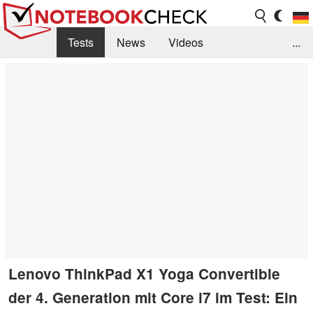
Tests
News
Videos
...
Benchmarks & Tech
Externe Tests
Kaufberatung
Deals
Suche
Jobs
Forum
Lenovo ThinkPad X1 Yoga Convertible
der 4. Generation mit Core i7 im Test: Ein