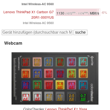
Intel Wireless-AC 9560
Lenovo ThinkPad X1 Carbon G7
-6%
1130
MBit/s
min
max
(1072
- 1174
)
20R1-000YUS
Intel Wireless-AC 9560
Webcam
9.3
7.4
4.8
7.9
5.7
3.6
∆E
∆E
∆E
∆E
∆E
∆E
5.1
7.4
9.7
10.6
6.3
4.4
∆E
∆E
∆E
∆E
∆E
∆E
7.9
9.3
11.7
5.4
11.1
7.8
∆E
∆E
∆E
∆E
∆E
∆E
13.1
8
4.2
4
2.5
0.7
∆E
∆E
∆E
∆E
∆E
∆E
ColorChecker
Lenovo ThinkPad X1 Yoga