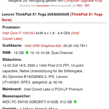
Testgerät zur Verfügung gestellt von
Computer Upgrade King
Download der
lizensierten
Bewertungsgrafik als
PNG
/
SVG
Lenovo ThinkPad X1 Yoga 20SA000GUS (
ThinkPad X1 Yoga
Serie
)
Prozessor
Intel Core i7-10510U
4c/8t 4 x 1.8 - 4.9 GHz (
Intel
Comet Lake
)
Grafikkarte
Intel UHD Graphics 620
, 26.20.100.7811
RAM
16 GB
, 10-10-10-28, Dual-Channel
Bildschirm
14.00 Zoll 16:9, 2560 x 1440 Pixel 210 PPI, 10-point
capacitive, Native Unterstützung für die Stifteingabe,
AU Optronics B140QAN02.2, IPS, Lenovo
LP140QH1-SPE3, spiegelnd: ja, 60 Hz
Mainboard
Intel Comet Lake-U PCH-LP Premium
Massenspeicher
WDC PC SN730 SDBQNTY-512GB, 512 GB
Gewicht
1.348 kg, Netzteil: 354 g