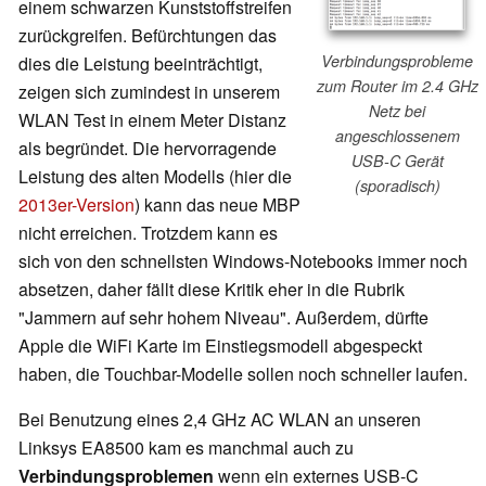
einem schwarzen Kunststoffstreifen
zurückgreifen. Befürchtungen das
Verbindungsprobleme
dies die Leistung beeinträchtigt,
zum Router im 2.4 GHz
zeigen sich zumindest in unserem
Netz bei
WLAN Test in einem Meter Distanz
angeschlossenem
als begründet. Die hervorragende
USB-C Gerät
Leistung des alten Modells (hier die
(sporadisch)
2013er-Version
) kann das neue MBP
nicht erreichen. Trotzdem kann es
sich von den schnellsten Windows-Notebooks immer noch
absetzen, daher fällt diese Kritik eher in die Rubrik
"Jammern auf sehr hohem Niveau". Außerdem, dürfte
Apple die WiFi Karte im Einstiegsmodell abgespeckt
haben, die Touchbar-Modelle sollen noch schneller laufen.
Bei Benutzung eines 2,4 GHz AC WLAN an unseren
Linksys EA8500 kam es manchmal auch zu
Verbindungsproblemen
wenn ein externes USB-C