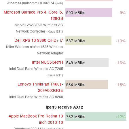
Atheros/Qualcomm QCA6174
(jseb)
Microsoft Surface Pro 4, Core i5,
593
MBit/s
-9%
128GB
Marvell AVASTAR Wireless-AC
Network Controller
(Klaus I211)
Dell XPS 13 9360 QHD+ i7
587
MBit/s
-10%
Killer Wireless-n/a/ac 1535 Wireless
Network Adapter
Intel NUC5i5RYH
549
MBit/s
-16%
Intel Dual Band Wireless-AC 7265
(Klaus I211)
Lenovo ThinkPad T460s-
534
MBit/s
-18%
20FA003GGE
Intel Dual Band Wireless-AC 8260
iperf3 receive AX12
Apple MacBook Pro Retina 13
762
MBit/s
+12%
inch 2013-10
Broadcom 802.11ac
(Klaus I211)