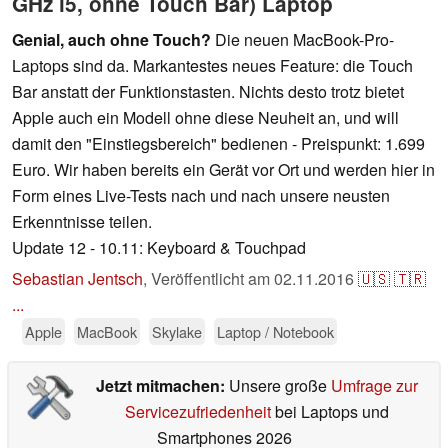
GHz i5, ohne Touch Bar) Laptop
Genial, auch ohne Touch?
Die neuen MacBook-Pro-
Laptops sind da. Markantestes neues Feature: die Touch
Bar anstatt der Funktionstasten. Nichts desto trotz bietet
Apple auch ein Modell ohne diese Neuheit an, und will
damit den "Einstiegsbereich" bedienen - Preispunkt: 1.699
Euro. Wir haben bereits ein Gerät vor Ort und werden hier in
Form eines Live-Tests nach und nach unsere neusten
Erkenntnisse teilen.
Update 12 - 10.11: Keyboard & Touchpad
Sebastian Jentsch
,
Veröffentlicht am
02.11.2016
🇺🇸
🇹🇷
...
Apple
MacBook
Skylake
Laptop / Notebook
Jetzt mitmachen:
Unsere große
Umfrage zur
Servicezufriedenheit
bei Laptops und
Smartphones 2026