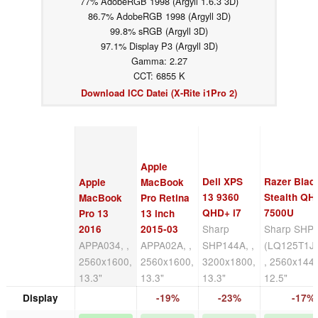
77% AdobeRGB 1998 (Argyll 1.6.3 3D)
86.7% AdobeRGB 1998 (Argyll 3D)
99.8% sRGB (Argyll 3D)
97.1% Display P3 (Argyll 3D)
Gamma: 2.27
CCT: 6855 K
Download ICC Datei (X-Rite i1Pro 2)
Apple
Dell XPS
Razer Blad
Apple
MacBook
13 9360
Stealth QHD
MacBook
Pro Retina
QHD+ i7
7500U
Pro 13
13 inch
Sharp
Sharp SHP
2016
2015-03
APPA034, ,
APPA02A, ,
SHP144A, ,
(LQ125T1J
2560x1600,
2560x1600,
3200x1800,
, 2560x144
13.3"
13.3"
13.3"
12.5"
Display
-19%
-23%
-17%