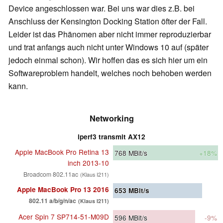
Device angeschlossen war. Bei uns war dies z.B. bei
Anschluss der Kensington Docking Station öfter der Fall.
Leider ist das Phänomen aber nicht immer reproduzierbar
und trat anfangs auch nicht unter Windows 10 auf (später
jedoch einmal schon). Wir hoffen das es sich hier um ein
Softwareproblem handelt, welches noch behoben werden
kann.
Networking
iperf3 transmit AX12
Apple MacBook Pro Retina 13
768
MBit/s
+18%
inch 2013-10
Broadcom 802.11ac
(Klaus I211)
Apple MacBook Pro 13 2016
653
MBit/s
802.11 a/b/g/n/ac
(Klaus I211)
Acer Spin 7 SP714-51-M09D
596
MBit/s
-9%