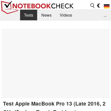
Tests
News
Videos
...
Benchmarks & Tech
Externe Tests
Kaufberatung
Deals
Suche
Jobs
Forum
Test Apple MacBook Pro 13 (Late 2016, 2