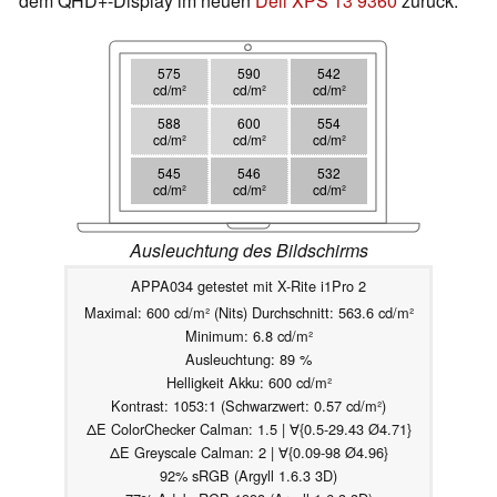
dem QHD+-Display im neuen
Dell XPS 13 9360
zurück.
575
590
542
cd/m²
cd/m²
cd/m²
588
600
554
cd/m²
cd/m²
cd/m²
545
546
532
cd/m²
cd/m²
cd/m²
Ausleuchtung des Bildschirms
APPA034 getestet mit X-Rite i1Pro 2
Maximal: 600 cd/m² (Nits) Durchschnitt: 563.6 cd/m²
Minimum: 6.8 cd/m²
Ausleuchtung: 89 %
Helligkeit Akku: 600 cd/m²
Kontrast: 1053:1 (Schwarzwert: 0.57 cd/m²)
ΔE ColorChecker Calman: 1.5 | ∀{0.5-29.43 Ø4.71}
ΔE Greyscale Calman: 2 | ∀{0.09-98 Ø4.96}
92% sRGB (Argyll 1.6.3 3D)