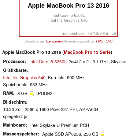
Apple MacBook Pro 13 2016
Intel Core i5-6360U
Intel Iris Graphics 540
Subnotebook - 07/12/2016 - v6
Download der
lizensierten
Bewertungsgrafik als
PNG
/
SVG
Apple MacBook Pro 13 2016 (
MacBook Pro 13 Serie
)
Prozessor
Intel Core i5-6360U
2c/4t 2 x 2 - 3.1 GHz, Skylake
Grafikkarte
Intel Iris Graphics 540
, Kerntakt: 900 MHz,
Speichertakt: 933 MHz
RAM
8 GB
, LPDDR3
Bildschirm
13.30 Zoll, 2560 x 1600 Pixel 227 PPI, APPA034,
spiegelnd: ja
Mainboard
Intel Skylake-U Premium PCH
Massenspeicher
Apple SSD AP0256, 256 GB