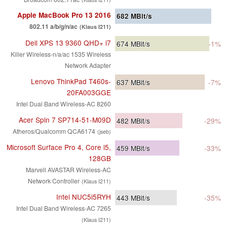
Apple MacBook Pro 13 2016
682
MBit/s
802.11 a/b/g/n/ac
(Klaus I211)
Dell XPS 13 9360 QHD+ i7
674
MBit/s
-1%
Killer Wireless-n/a/ac 1535 Wireless
Network Adapter
Lenovo ThinkPad T460s-
637
MBit/s
-7%
20FA003GGE
Intel Dual Band Wireless-AC 8260
Acer Spin 7 SP714-51-M09D
482
MBit/s
-29%
Atheros/Qualcomm QCA6174
(jseb)
Microsoft Surface Pro 4, Core i5,
459
MBit/s
-33%
128GB
Marvell AVASTAR Wireless-AC
Network Controller
(Klaus I211)
Intel NUC5i5RYH
443
MBit/s
-35%
Intel Dual Band Wireless-AC 7265
(Klaus I211)