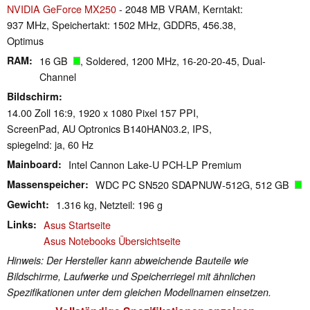
NVIDIA GeForce MX250
- 2048 MB VRAM, Kerntakt:
937 MHz, Speichertakt: 1502 MHz, GDDR5, 456.38,
Optimus
RAM
16 GB
, Soldered, 1200 MHz, 16-20-20-45, Dual-
Channel
Bildschirm
14.00 Zoll 16:9, 1920 x 1080 Pixel 157 PPI,
ScreenPad, AU Optronics B140HAN03.2, IPS,
spiegelnd: ja, 60 Hz
Mainboard
Intel Cannon Lake-U PCH-LP Premium
Massenspeicher
WDC PC SN520 SDAPNUW-512G, 512 GB
Gewicht
1.316 kg, Netzteil: 196 g
Links
Asus Startseite
Asus Notebooks Übersichtseite
Hinweis: Der Hersteller kann abweichende Bauteile wie
Bildschirme, Laufwerke und Speicherriegel mit ähnlichen
Spezifikationen unter dem gleichen Modellnamen einsetzen.