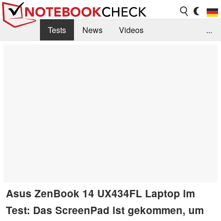
Tests
News
Videos
...
Benchmarks & Tech
Externe Tests
Kaufberatung
Deals
Suche
Jobs
Forum
Asus ZenBook 14 UX434FL Laptop im
Test: Das ScreenPad ist gekommen, um