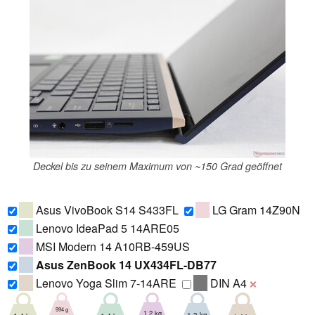
Deckel bis zu seinem Maximum von ~150 Grad geöffnet
Asus VivoBook S14 S433FL
LG Gram 14Z90N
Lenovo IdeaPad 5 14ARE05
MSI Modern 14 A10RB-459US
Asus ZenBook 14 UX434FL-DB77
Lenovo Yoga Slim 7-14ARE
DIN A4
❌
994 g
1.2 kg
1.3 kg