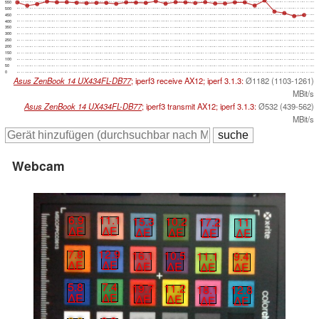
550
500
450
400
350
300
250
200
150
100
50
0
Asus ZenBook 14 UX434FL-DB77
; iperf3 receive AX12; iperf 3.1.3:
Ø1182 (1103-1261)
MBit/s
Asus ZenBook 14 UX434FL-DB77
; iperf3 transmit AX12; iperf 3.1.3:
Ø532 (439-562)
MBit/s
Webcam
6.9
11.1
15.3
10.2
17.2
11
∆E
∆E
∆E
∆E
∆E
∆E
7.8
12.9
16.1
10.5
11.1
9.4
∆E
∆E
∆E
∆E
∆E
∆E
5.8
7.4
19.7
11.2
18.1
12.8
∆E
∆E
∆E
∆E
∆E
∆E