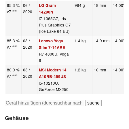
85.3 %
06 /
994 g
18 mm
14.00"
LG Gram
v7
2020
(old)
14Z90N
i7-1065G7, Iris
Plus Graphics G7
(Ice Lake 64 EU)
85.3 %
08 /
1.4 kg
14.9 mm
14.00"
Lenovo Yoga
v7
2020
(old)
Slim 7-14ARE
R7 4800U, Vega
8
80.9 %
03 /
1.2 kg
16 mm
14.00"
MSI Modern 14
v7
2020
(old)
A10RB-459US
i5-10210U,
GeForce MX250
Gehäuse