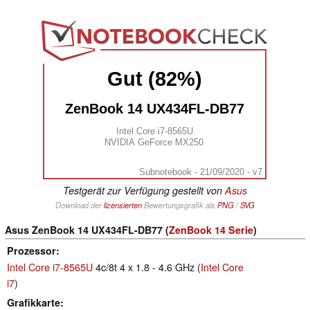
Gut (82%)
ZenBook 14 UX434FL-DB77
Intel Core i7-8565U
NVIDIA GeForce MX250
Subnotebook - 21/09/2020 - v7
Testgerät zur Verfügung gestellt von
Asus
Download der
lizensierten
Bewertungsgrafik als
PNG
/
SVG
Asus ZenBook 14 UX434FL-DB77 (
ZenBook 14 Serie
)
Prozessor
Intel Core i7-8565U
4c/8t 4 x 1.8 - 4.6 GHz (
Intel Core
i7
)
Grafikkarte