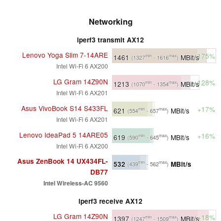
Networking
iperf3 transmit AX12
Lenovo Yoga Slim 7-14ARE
+175%
1461
MBit/s
min
max
(1327
- 1616
)
Intel Wi-Fi 6 AX200
LG Gram 14Z90N
+128%
1213
MBit/s
min
max
(1070
- 1354
)
Intel Wi-Fi 6 AX201
Asus VivoBook S14 S433FL
+17%
621
MBit/s
min
max
(554
- 657
)
Intel Wi-Fi 6 AX201
Lenovo IdeaPad 5 14ARE05
+16%
619
MBit/s
min
max
(590
- 645
)
Intel Wi-Fi 6 AX200
Asus ZenBook 14 UX434FL-
532
MBit/s
min
max
(439
- 562
)
DB77
Intel Wireless-AC 9560
iperf3 receive AX12
LG Gram 14Z90N
+18%
1397
MBit/s
min
max
(1247
- 1509
)