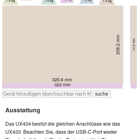
1.4 kg
1.4 kg
1.4 kg
211.59 mm
208.2 mm
199 mm
16.9 mm
211 mm
214 mm
14.9 mm
16.9 mm
222 mm
18 mm
16 mm
16 mm
319 mm
320.6 mm
323 mm
321.57 mm
325 mm
322 mm
Ausstattung
Das UX434 besitzt die gleichen Anschlüsse wie das
UX433. Beachten Sie, dass der USB-C-Port weder