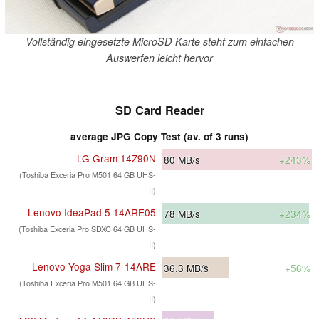
Vollständig eingesetzte MicroSD-Karte steht zum einfachen
Auswerfen leicht hervor
SD Card Reader
average JPG Copy Test (av. of 3 runs)
LG Gram 14Z90N
80
MB/s
+243%
(Toshiba Exceria Pro M501 64 GB UHS-
II)
Lenovo IdeaPad 5 14ARE05
78
MB/s
+234%
(Toshiba Exceria Pro SDXC 64 GB UHS-
II)
Lenovo Yoga Slim 7-14ARE
36.3
MB/s
+56%
(Toshiba Exceria Pro M501 64 GB UHS-
II)