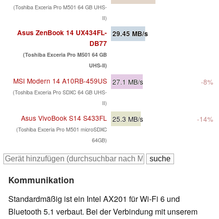
(Toshiba Exceria Pro M501 64 GB UHS-
II)
Asus ZenBook 14 UX434FL-
29.45
MB/s
DB77
(Toshiba Exceria Pro M501 64 GB
UHS-II)
MSI Modern 14 A10RB-459US
27.1
MB/s
-8%
(Toshiba Exceria Pro SDXC 64 GB UHS-
II)
Asus VivoBook S14 S433FL
25.3
MB/s
-14%
(Toshiba Exceria Pro M501 microSDXC
64GB)
Kommunikation
Standardmäßig ist ein Intel AX201 für Wi-Fi 6 und
Bluetooth 5.1 verbaut. Bei der Verbindung mit unserem