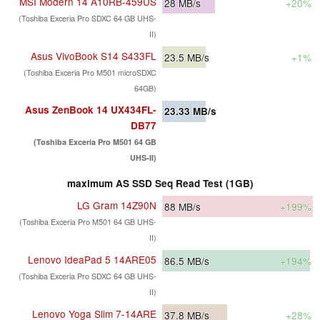
MSI Modern 14 A10RB-459US
28
MB/s
+20%
(Toshiba Exceria Pro SDXC 64 GB UHS-
II)
Asus VivoBook S14 S433FL
23.5
MB/s
+1%
(Toshiba Exceria Pro M501 microSDXC
64GB)
Asus ZenBook 14 UX434FL-
23.33
MB/s
DB77
(Toshiba Exceria Pro M501 64 GB
UHS-II)
maximum AS SSD Seq Read Test (1GB)
LG Gram 14Z90N
88
MB/s
+199%
(Toshiba Exceria Pro M501 64 GB UHS-
II)
Lenovo IdeaPad 5 14ARE05
86.5
MB/s
+194%
(Toshiba Exceria Pro SDXC 64 GB UHS-
II)
Lenovo Yoga Slim 7-14ARE
37.8
MB/s
+28%