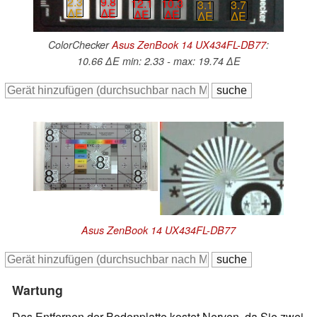
2.3
9.8
12.1
10.3
3.1
3.7
∆E
∆E
∆E
∆E
∆E
∆E
ColorChecker
Asus ZenBook 14 UX434FL-DB77
:
10.66 ∆E min: 2.33 - max: 19.74 ∆E
Asus ZenBook 14 UX434FL-DB77
Wartung
Das Entfernen der Bodenplatte kostet Nerven, da Sie zwei