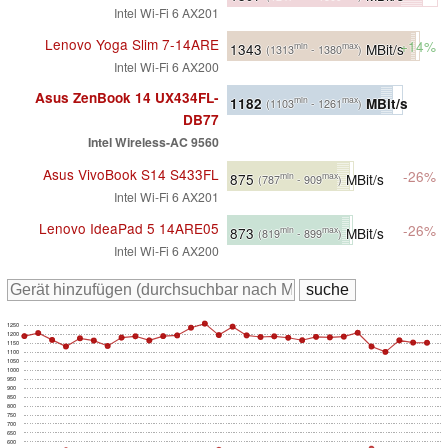
Intel Wi-Fi 6 AX201
Lenovo Yoga Slim 7-14ARE
+14%
1343
MBit/s
min
max
(1313
- 1380
)
Intel Wi-Fi 6 AX200
Asus ZenBook 14 UX434FL-
1182
MBit/s
min
max
(1103
- 1261
)
DB77
Intel Wireless-AC 9560
Asus VivoBook S14 S433FL
-26%
875
MBit/s
min
max
(787
- 909
)
Intel Wi-Fi 6 AX201
Lenovo IdeaPad 5 14ARE05
-26%
873
MBit/s
min
max
(819
- 899
)
Intel Wi-Fi 6 AX200
1250
1200
1150
1100
1050
1000
950
900
850
800
750
700
650
600