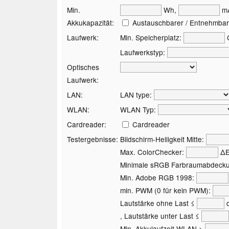
Min.
Wh,
m
Akkukapazität:
Austauschbarer / Entnehmbar
Laufwerk:
Min. Speicherplatz:
Laufwerkstyp:
Optisches
Laufwerk:
LAN:
LAN type:
WLAN:
WLAN Typ:
Cardreader:
Cardreader
Testergebnisse:
Bildschirm-Helligkeit Mitte:
Max. ColorChecker:
Δ
Minimale sRGB Farbraumabdeck
Min. Adobe RGB 1998:
min. PWM (0 für kein PWM):
Lautstärke ohne Last ≤
d
, Lautstärke unter Last ≤
Min. Akkulaufzeit WLAN >