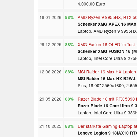
4,000.00 Euro
18.01.2026
AMD Ryzen 9 9955HX, RTX 507
88%
Schenker XMG APEX 16 MAX
Laptop, AMD Ryzen 9 9955HX,
29.12.2025
XMG Fusion 16 OLED im Test -
88%
Schenker XMG FUSION 16 (M
Laptop, Intel Core Ultra 9 27
12.06.2026
MSI Raider 16 Max HX Laptop T
88%
MSI Raider 16 Max HX B2WJ
Plus, 16.00" 2560x1600, 2.655
29.05.2026
Razer Blade 16 mit RTX 5090 i
88%
Razer Blade 16 Core Ultra 9 
Laptop, Intel Core Ultra 9 38
21.10.2025
Der stärkste Gaming-Laptop a
88%
Lenovo Legion 9 18IAX10 RT