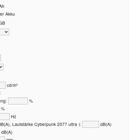
Ah
er Akku
GB
cd/m²
E
ung:
%
%
Hz
B(A), Lautstärke Cyberpunk 2077 ultra ≤
dB(A)
dB(A)
min