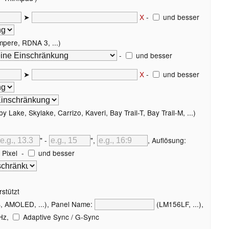
➤
X
-
und besser
pere, RDNA 3, ...)
-
und besser
➤
X
-
und besser
y Lake, Skylake, Carrizo, Kaveri, Bay Trail-T, Bay Trail-M, ...)
" -
",
, Auflösung:
Pixel
-
und besser
rstützt
, AMOLED, ...), Panel Name:
(LM156LF, ...),
Hz,
Adaptive Sync / G-Sync