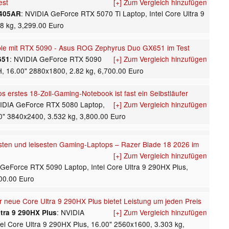
est
[+] Zum Vergleich hinzufügen
: NVIDIA GeForce RTX 5070 Ti Laptop, Intel Core Ultra 9
U405AR
8 kg, 3,299.00 Euro
ble mit RTX 5090 - Asus ROG Zephyrus Duo GX651 im Test
: NVIDIA GeForce RTX 5090
[+] Zum Vergleich hinzufügen
651
6H, 16.00" 2880x1800, 2.82 kg, 6,700.00 Euro
s erstes 18-Zoll-Gaming-Notebook ist fast ein Selbstläufer
VIDIA GeForce RTX 5080 Laptop,
[+] Zum Vergleich hinzufügen
00" 3840x2400, 3.532 kg, 3,800.00 Euro
lsten und leisesten Gaming-Laptops – Razer Blade 18 2026 im
[+] Zum Vergleich hinzufügen
 GeForce RTX 5090 Laptop, Intel Core Ultra 9 290HX Plus,
700.00 Euro
r neue Core Ultra 9 290HX Plus bietet Leistung um jeden Preis
: NVIDIA
[+] Zum Vergleich hinzufügen
ltra 9 290HX Plus
el Core Ultra 9 290HX Plus, 16.00" 2560x1600, 3.303 kg,