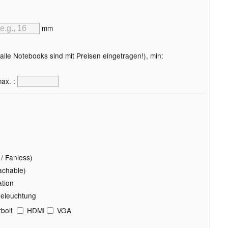
mm
lle Notebooks sind mit Preisen eingetragen!), min:
ax. :
/ Fanless)
achable)
tion
beleuchtung
bolt
HDMI
VGA