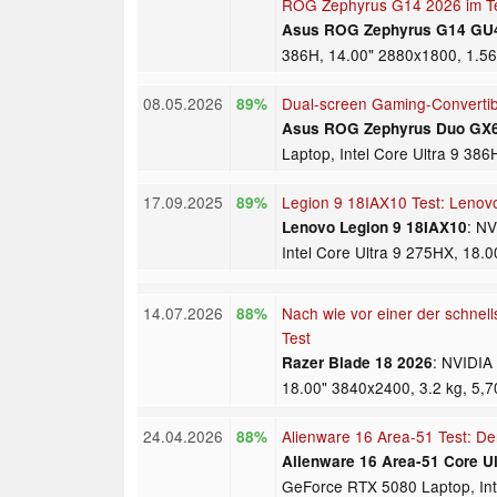
ROG Zephyrus G14 2026 im T
Asus ROG Zephyrus G14 G
386H, 14.00" 2880x1800, 1.56
08.05.2026
Dual-screen Gaming-Converti
89%
Asus ROG Zephyrus Duo GX
Laptop, Intel Core Ultra 9 38
17.09.2025
Legion 9 18IAX10 Test: Lenovo
89%
: N
Lenovo Legion 9 18IAX10
Intel Core Ultra 9 275HX, 18.
14.07.2026
Nach wie vor einer der schnel
88%
Test
: NVIDIA
Razer Blade 18 2026
18.00" 3840x2400, 3.2 kg, 5,
24.04.2026
Alienware 16 Area-51 Test: De
88%
Alienware 16 Area-51 Core U
GeForce RTX 5080 Laptop, Int