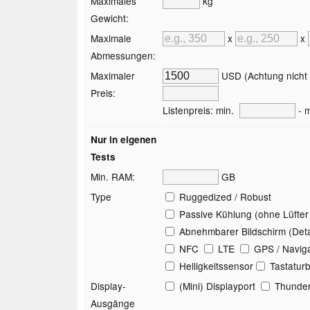
Maximales
kg
Gewicht:
Maximale
x
x
Abmessungen:
Maximaler
USD (Achtung nicht a
Preis:
Listenpreis: min.
- m
Nur in eigenen
Tests
Min. RAM:
GB
Type
Ruggedized / Robust
Passive Kühlung (ohne Lüfter 
Abnehmbarer Bildschirm (Det
NFC
LTE
GPS / Naviga
Helligkeitssensor
Tastatur
Display-
(Mini) Displayport
Thunder
Ausgänge