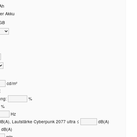
Ah
er Akku
GB
cd/m²
E
ung:
%
%
Hz
B(A), Lautstärke Cyberpunk 2077 ultra ≤
dB(A)
dB(A)
min