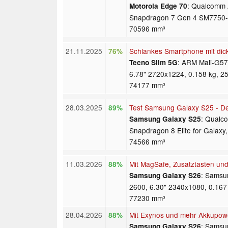
: Qualcomm
Motorola Edge 70
Snapdragon 7 Gen 4 SM7750-A
70596 mm³
21.11.2025
Schlankes Smartphone mit dic
76%
: ARM Mali-G57
Tecno Slim 5G
6.78" 2720x1224, 0.158 kg, 2
74177 mm³
28.03.2025
Test Samsung Galaxy S25 - De
89%
: Qualc
Samsung Galaxy S25
Snapdragon 8 Elite for Galaxy
74566 mm³
11.03.2026
Mit MagSafe, Zusatztasten und
88%
: Samsu
Samsung Galaxy S26
2600, 6.30" 2340x1080, 0.167
77230 mm³
28.04.2026
Mit Exynos und mehr Akkupow
88%
: Samsu
Samsung Galaxy S26