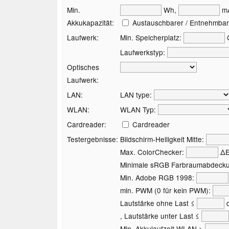
Min.
Wh,
m
Akkukapazität:
Austauschbarer / Entnehmbar
Laufwerk:
Min. Speicherplatz:
Laufwerkstyp:
Optisches
Laufwerk:
LAN:
LAN type:
WLAN:
WLAN Typ:
Cardreader:
Cardreader
Testergebnisse:
Bildschirm-Helligkeit Mitte:
Max. ColorChecker:
Δ
Minimale sRGB Farbraumabdeck
Min. Adobe RGB 1998:
min. PWM (0 für kein PWM):
Lautstärke ohne Last ≤
d
, Lautstärke unter Last ≤
Min. Akkulaufzeit WLAN >