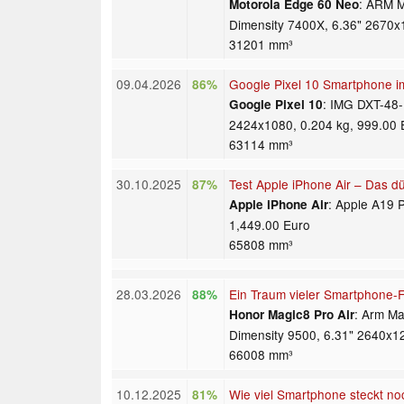
: ARM 
Motorola Edge 60 Neo
Dimensity 7400X, 6.36" 2670x
31201 mm³
09.04.2026
Google Pixel 10 Smartphone i
86%
: IMG DXT-48-
Google Pixel 10
2424x1080, 0.204 kg, 999.00 
63114 mm³
30.10.2025
Test Apple iPhone Air – Das d
87%
: Apple A19 
Apple iPhone Air
1,449.00 Euro
65808 mm³
28.03.2026
Ein Traum vieler Smartphone-F
88%
: Arm Ma
Honor Magic8 Pro Air
Dimensity 9500, 6.31" 2640x1
66008 mm³
10.12.2025
Wie viel Smartphone steckt n
81%