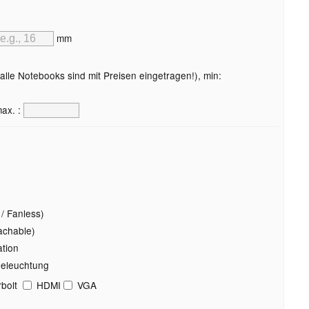
mm
lle Notebooks sind mit Preisen eingetragen!), min:
ax. :
/ Fanless)
achable)
tion
beleuchtung
bolt
HDMI
VGA