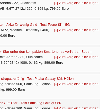
 Adreno 722, Qualcomm
[+] Zum Vergleich hinzufügen
B, 6.67" 2712x1220, 0.159 kg, 799.00 Euro
kem Akku für wenig Geld - Test Tecno Slim 5G
 MP2, Mediatek Dimensity 6400,
[+] Zum Vergleich hinzufügen
50.00 Euro
r Star unter den kompakten Smartphones verliert an Boden
omm Adreno 830, Qualcomm
[+] Zum Vergleich hinzufügen
, 6.20" 2340x1080, 0.162 kg, 899.00 Euro
 strapazierfähig - Test Pitaka Galaxy S26-Hüllen
ng Xclipse 960, Samsung Exynos
[+] Zum Vergleich hinzufügen
 kg, 999.00 Euro
er zum Star - Test Samsung Galaxy S26
ng Xclipse 960, Samsung Exynos
[+] Zum Vergleich hinzufügen