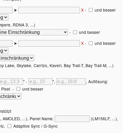
➤
X
-
und besser
pere, RDNA 3, ...)
-
und besser
➤
X
-
und besser
y Lake, Skylake, Carrizo, Kaveri, Bay Trail-T, Bay Trail-M, ...)
" -
",
, Auflösung:
Pixel
-
und besser
rstützt
, AMOLED, ...), Panel Name:
(LM156LF, ...),
Hz,
Adaptive Sync / G-Sync