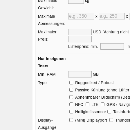
Maximales
kg
Gewicht:
Maximale
x
x
Abmessungen:
Maximaler
USD (Achtung nicht a
Preis:
Listenpreis: min.
- m
Nur in eigenen
Tests
Min. RAM:
GB
Type
Ruggedized / Robust
Passive Kühlung (ohne Lüfter 
Abnehmbarer Bildschirm (Det
NFC
LTE
GPS / Naviga
Helligkeitssensor
Tastatur
Display-
(Mini) Displayport
Thunder
Ausgänge