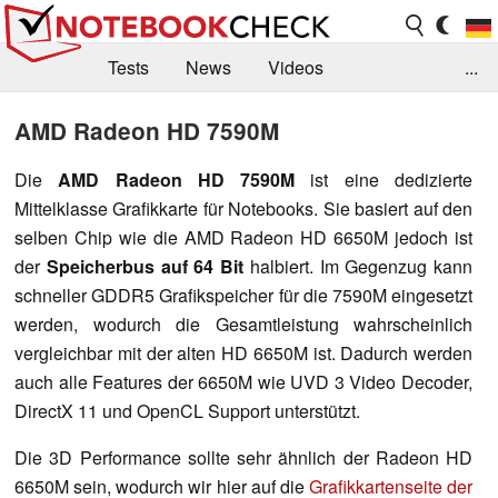
Tests
News
Videos
...
Benchmarks & Tech
Externe Tests
AMD Radeon HD 7590M
Kaufberatung
Deals
Suche
Jobs
Die
AMD Radeon HD 7590M
ist eine dedizierte
Mittelklasse Grafikkarte für Notebooks. Sie basiert auf den
Forum
selben Chip wie die AMD Radeon HD 6650M jedoch ist
der
Speicherbus auf 64 Bit
halbiert. Im Gegenzug kann
schneller GDDR5 Grafikspeicher für die 7590M eingesetzt
werden, wodurch die Gesamtleistung wahrscheinlich
vergleichbar mit der alten HD 6650M ist. Dadurch werden
auch alle Features der 6650M wie UVD 3 Video Decoder,
DirectX 11 und OpenCL Support unterstützt.
Die 3D Performance sollte sehr ähnlich der Radeon HD
6650M sein, wodurch wir hier auf die
Grafikkartenseite der