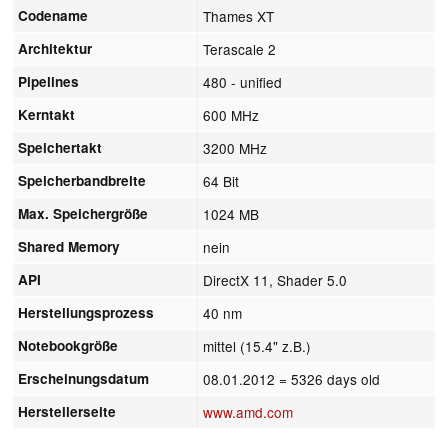
Codename
Thames XT
Architektur
Terascale 2
Pipelines
480 - unified
Kerntakt
600 MHz
Speichertakt
3200 MHz
Speicherbandbreite
64 Bit
Max. Speichergröße
1024 MB
Shared Memory
nein
API
DirectX 11, Shader 5.0
Herstellungsprozess
40 nm
Notebookgröße
mittel (15.4" z.B.)
Erscheinungsdatum
08.01.2012
= 5326 days old
Herstellerseite
www.amd.com