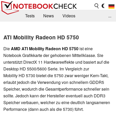
Tests
News
Videos
...
Benchmarks & Tech
Externe Tests
ATI Mobility Radeon HD 5750
Kaufberatung
Deals
Suche
Jobs
Die
AMD ATI Mobility Radeon HD 5750
ist eine
Forum
Notebook Grafikkarte der gehobenen Mittellklasse. Sie
unterstützt DirectX 11 Hardwareeffekte und basiert auf die
Desktop HD 5500/5600 Serie. Im Vergleich zur
Mobility HD 5730 bietet die 5750 zwar weniger Kern-Takt,
erlaubt jedoch die Verwendung von schnellem GDDR5
Speicher, wodurch die Gesamtperformance schneller sein
sollte. Jedoch kann der Hersteller eventuell auch DDR3
Speicher verbauen, welcher zu eine deutlich langsameren
Performance (dann auch als die 5730) führt.