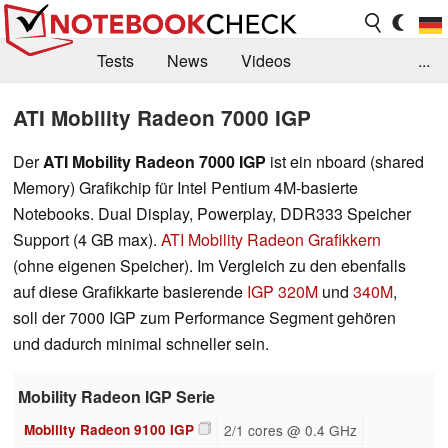
Tests
News
Videos
...
Benchmarks & Tech
Externe Tests
ATI Mobility Radeon 7000 IGP
Kaufberatung
Deals
Suche
Jobs
Der
ATI Mobility Radeon 7000 IGP
ist ein nboard (shared
Memory) Grafikchip für Intel Pentium 4M-basierte
Forum
Notebooks. Dual Display, Powerplay, DDR333 Speicher
Support (4 GB max).
ATI Mobility Radeon Grafikkern
(ohne eigenen Speicher). Im Vergleich zu den ebenfalls
auf diese Grafikkarte basierende
IGP 320M
und
340M
,
soll der 7000 IGP zum Performance Segment gehören
und dadurch minimal schneller sein.
Mobility Radeon IGP Serie
Mobility Radeon 9100 IGP
2/1 cores @ 0.4 GHz