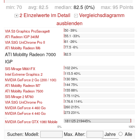
min: 70 avg: 82.5 median:
82.5 (0%)
max: 95 Points
2 Einzelwerte im Detail
Vergleichsdiagramm
+
-
ausblenden
50 -39%
VIA S3 Graphics ProSavage8
55.1 -33%
ATI Radeon IGP 340M
61 -26%
VIA S3G UniChrome Pro II
77.5 -6%
ATI Mobility Radeon M6
ATI Mobility Radeon 7000
82.5
IGP
102 24%
SIS Mirage M661FX
115.5 40%
Intel Extreme Graphics 2
130 58%
NVIDIA GeForce 2 Go (200 / 100)
144 75%
ATI Mobility Radeon M7
155 88%
ATI Mobility Radeon 7500
175 112%
SIS Mirage 2 M760
176.6 114%
VIA S3G UniChrome Pro
260 215%
NVIDIA GeForce 4 460 Go
273 231%
NVIDIA GeForce 4 440 Go
...
181125 219445%
NVIDIA GeForce GTX 1080 Mobile
0%
100%
Suchen:
Modell:
Max. Alter:
Jahre
Alle