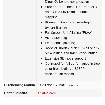
DirectX® texture compression
Support for Emboss, Dot-Product 3,
and Cubic Environment bump
mapping
Bilinear, trilinear and anisotropic
texture filtering
Full Screen Anti-Aliasing (FSAA)
Alpha blending
Exponential pixel fog
32-bit or 16-bit Z buffer, 32-bit or 16-
bit W buffer, and 8-bit Stencil buffer
Extensive 3D mode support
Optimized for full performance in true
color triple buffered 32BPP
acceleration modes
Erscheinungsdatum
01.03.2003
= 8561 days old
Herstellerseite
ati.amd.com