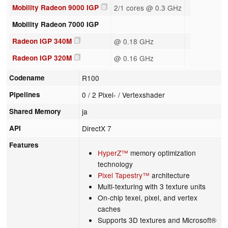
Mobility Radeon 9000 IGP
2/1 cores @ 0.3 GHz
Mobility Radeon 7000 IGP
Radeon IGP 340M
@ 0.18 GHz
Radeon IGP 320M
@ 0.16 GHz
Codename
R100
Pipelines
0 / 2 Pixel- / Vertexshader
Shared Memory
ja
API
DirectX 7
Features
HyperZ™
memory optimization
technology
Pixel Tapestry™
architecture
Multi-texturing with 3 texture units
On-chip texel, pixel, and vertex
caches
Supports 3D textures and Microsoft®