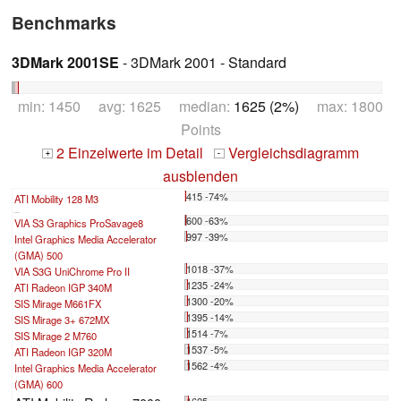
Benchmarks
3DMark 2001SE
- 3DMark 2001 - Standard
min: 1450 avg: 1625 median:
1625 (2%)
max: 1800
Points
2 Einzelwerte im Detail
Vergleichsdiagramm
+
-
ausblenden
415 -74%
ATI Mobility 128 M3
...
600 -63%
VIA S3 Graphics ProSavage8
997 -39%
Intel Graphics Media Accelerator
(GMA) 500
1018 -37%
VIA S3G UniChrome Pro II
1235 -24%
ATI Radeon IGP 340M
1300 -20%
SIS Mirage M661FX
1395 -14%
SIS Mirage 3+ 672MX
1514 -7%
SIS Mirage 2 M760
1537 -5%
ATI Radeon IGP 320M
1562 -4%
Intel Graphics Media Accelerator
(GMA) 600