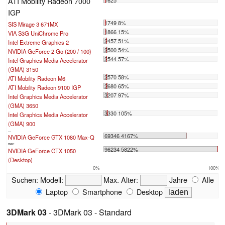
ATI Mobility Radeon 7000
1625
IGP
1749 8%
SIS Mirage 3 671MX
1866 15%
VIA S3G UniChrome Pro
2457 51%
Intel Extreme Graphics 2
2500 54%
NVIDIA GeForce 2 Go (200 / 100)
2544 57%
Intel Graphics Media Accelerator
(GMA) 3150
2570 58%
ATI Mobility Radeon M6
2680 65%
ATI Mobility Radeon 9100 IGP
3207 97%
Intel Graphics Media Accelerator
(GMA) 3650
3330 105%
Intel Graphics Media Accelerator
(GMA) 900
...
69346 4167%
NVIDIA GeForce GTX 1080 Max-Q
max:
96234 5822%
NVIDIA GeForce GTX 1050
(Desktop)
0%
100%
Suchen:
Modell:
Max. Alter:
Jahre
Alle
Laptop
Smartphone
Desktop
3DMark 03
- 3DMark 03 - Standard