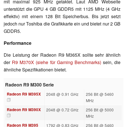
mit maximal 925 MHz getaktet. Laut AMD Webseite
unterstützt die GPU 4 GB GDDR5 mit 1125 MHz (4 GHz
effektiv) mit einem 128 Bit Speicherbus. Bis jetzt setzt
jedoch nur Toshiba die Grafikkarte ein und bietet nur 2 GB
GDDR5.
Performance
Die Leistung der Radeon R9 M365X sollte sehr ähnlich
der
R9 M370X (siehe für Gaming Benchmarks)
sein, die
ähnliche Spezifikationen bietet.
Radeon R9 M300 Serie
Radeon R9 M395X
2048 @ 0.91 GHz
256 Bit @ 5460
MHz
Radeon R9 M390X
2048 @ 0.72 GHz
256 Bit @ 5000
MHz
Radeon R9 M395
1792 @ 0.83 GHz
256 Bit @ 5460