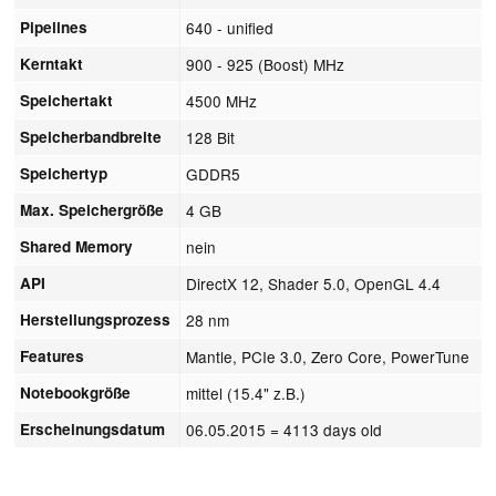
Pipelines
640 - unified
Kerntakt
900 - 925 (Boost) MHz
Speichertakt
4500 MHz
Speicherbandbreite
128 Bit
Speichertyp
GDDR5
Max. Speichergröße
4 GB
Shared Memory
nein
API
DirectX 12, Shader 5.0, OpenGL 4.4
Herstellungsprozess
28 nm
Features
Mantle, PCIe 3.0, Zero Core, PowerTune
Notebookgröße
mittel (15.4" z.B.)
Erscheinungsdatum
06.05.2015
= 4113 days old