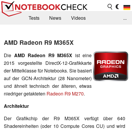
Tests
News
Videos
...
Benchmarks & Tech
Externe Tests
AMD Radeon R9 M365X
Kaufberatung
Deals
Suche
Jobs
Die
AMD Radeon R9 M365X
ist eine
Forum
2015 vorgestellte DirectX-12-Grafikkarte
der Mittelklasse für Notebooks. Sie basiert
auf der GCN-Architektur (28 Nanometer)
und ähnelt technisch der älteren, etwas
niedriger getakteten
Radeon R9 M270
.
Architektur
Der Grafikchip der R9 M365X verfügt über 640
Shadereinheiten (oder 10 Compute Cores CU) und wird