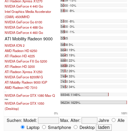
ATI Radeon Xpress X1270
5000 -10%
NVIDIA GeForce 4 440 Go
5100 -8%
Intel Graphics Media Accelerator
(GMA) 4500MHD
5100 -8%
NVIDIA GeForce Go 6100
5400 -3%
NVIDIA GeForce 4 488 Go
5500 -1%
NVIDIA GeForce 4 460 Go
ATI Mobility Radeon 9000
5565
5858 5%
NVIDIA ION 2
6640 19%
AMD Radeon HD 6250
6645 19%
ATI Radeon HD 4225
6800 22%
NVIDIA GeForce FX Go 5200
6838 23%
ATI Radeon HD 3200
7012 26%
ATI Radeon Xpress X1250
7404 33%
NVIDIA GeForce 8200M G
7450 34%
ATI Mobility Radeon 9000 IGP
7452 34%
AMD Radeon HD 7310
...
69346 1146%
NVIDIA GeForce GTX 1080 Max-Q
max:
96234 1629%
NVIDIA GeForce GTX 1050
(Desktop)
0%
100%
Suchen:
Modell:
Max. Alter:
Jahre
Alle
Laptop
Smartphone
Desktop