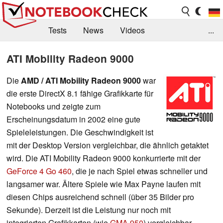
Tests
News
Videos
...
Benchmarks & Tech
Externe Tests
ATI Mobility Radeon 9000
Kaufberatung
Deals
Suche
Jobs
Die
AMD / ATI Mobility Radeon 9000
war
die erste DirectX 8.1 fähige Grafikkarte für
Forum
Notebooks und zeigte zum
Erscheinungsdatum in 2002 eine gute
Spieleleistungen. Die Geschwindigkeit ist
mit der Desktop Version vergleichbar, die ähnlich getaktet
wird. Die ATI Mobility Radeon 9000 konkurrierte mit der
GeForce 4 Go 460
, die je nach Spiel etwas schneller und
langsamer war. Ältere Spiele wie Max Payne laufen mit
diesen Chips ausreichend schnell (über 35 Bilder pro
Sekunde). Derzeit ist die Leistung nur noch mit
integrierten Grafikkarten (wie
GMA 950
) vergleichbar.