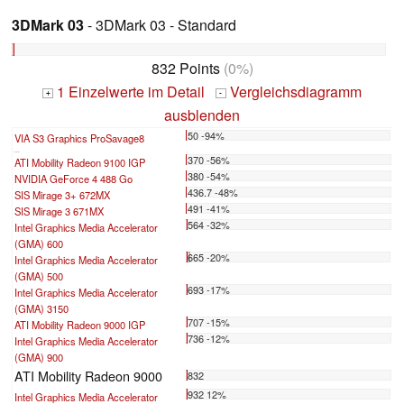
3DMark 03
- 3DMark 03 - Standard
832 Points
(0%)
1 Einzelwerte im Detail
Vergleichsdiagramm
+
-
ausblenden
50 -94%
VIA S3 Graphics ProSavage8
...
370 -56%
ATI Mobility Radeon 9100 IGP
380 -54%
NVIDIA GeForce 4 488 Go
436.7 -48%
SIS Mirage 3+ 672MX
491 -41%
SIS Mirage 3 671MX
564 -32%
Intel Graphics Media Accelerator
(GMA) 600
665 -20%
Intel Graphics Media Accelerator
(GMA) 500
693 -17%
Intel Graphics Media Accelerator
(GMA) 3150
707 -15%
ATI Mobility Radeon 9000 IGP
736 -12%
Intel Graphics Media Accelerator
(GMA) 900
ATI Mobility Radeon 9000
832
932 12%
Intel Graphics Media Accelerator