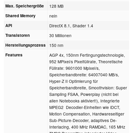
Max. Speichergröße
128 MB
Shared Memory
nein
API
DirectX 8.1, Shader 1.4
Transistoren
30 Millionen
Herstellungsprozess
150 nm
Features
AGP 4x, 150nm Fertingungstechnologie,
952 MPixel/s Pixelfüllrate, Theoretische
Füllrate: 9601000 Mpixel/s,
Speicherbandbreite: 64007040 MB/s,
Hyper-Z II Optimierung für
Speicherbandbreite, Smoothvision: Super
Sampling FSAA, Powerplay (nicht bei
allen Notebooks aktiviert!), Integrierte
MPEG2 Decodier-Einheiten wie iDCT,
Motion Compensation, Hardwareseitiger
Sub-Picture-Decoder, adaptives De-
Interlacing, 400 MHz RAMDAC, 165 MHz