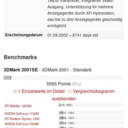
TMDS-Transmitter, integrierter Video-
Ausgang, Unterstützung für mehrere
Anzeigegeräte durch ATi Hydravision,
das bis zu drei Anzeigegeräte gleichzeitig
ermöglicht.
Erscheinungsdatum
01.09.2002
= 8741 days old
Benchmarks
3DMark 2001SE
- 3DMark 2001 - Standard
5565 Points
(6%)
1 Einzelwerte im Detail
Vergleichsdiagramm
+
-
ausblenden
415 -93%
ATI Mobility 128 M3
...
4501 -19%
NVIDIA GeForce 7150M
4654 -16%
ATI Radeon Xpress 1250
4764 -14%
NVIDIA GeForce 7000M
4859 -13%