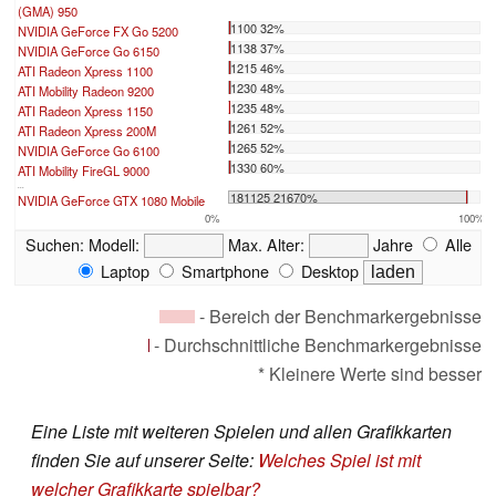
(GMA) 950
1100 32%
NVIDIA GeForce FX Go 5200
1138 37%
NVIDIA GeForce Go 6150
1215 46%
ATI Radeon Xpress 1100
1230 48%
ATI Mobility Radeon 9200
1235 48%
ATI Radeon Xpress 1150
1261 52%
ATI Radeon Xpress 200M
1265 52%
NVIDIA GeForce Go 6100
1330 60%
ATI Mobility FireGL 9000
...
181125 21670%
NVIDIA GeForce GTX 1080 Mobile
0%
100%
Suchen:
Modell:
Max. Alter:
Jahre
Alle
Laptop
Smartphone
Desktop
- Bereich der Benchmarkergebnisse
- Durchschnittliche Benchmarkergebnisse
* Kleinere Werte sind besser
Eine Liste mit weiteren Spielen und allen Grafikkarten
finden Sie auf unserer Seite:
Welches Spiel ist mit
welcher Grafikkarte spielbar?