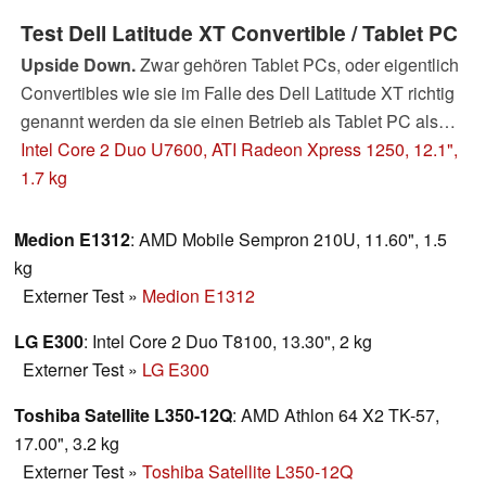
Test Dell Latitude XT Convertible / Tablet PC
Upside Down.
Zwar gehören Tablet PCs, oder eigentlich
Convertibles wie sie im Falle des Dell Latitude XT richtig
genannt werden da sie einen Betrieb als Tablet PC als
auch als herkömmliches Notebook zulassen, noch immer
Intel Core 2 Duo U7600, ATI Radeon Xpress 1250, 12.1",
zu einer Minderheit am Notebook Markt, nehmen aber
1.7 kg
durch neue Technologien und Einsatzmöglichkeiten stetig
an Marktpräsenz zu. So zeigt beispielsweise das Dell
Medion E1312
: AMD Mobile Sempron 210U, 11.60", 1.5
Latitude XT wie ein gutes Convertible auszusehen hat.
kg
Externer Test
»
Medion E1312
LG E300
: Intel Core 2 Duo T8100, 13.30", 2 kg
Externer Test
»
LG E300
Toshiba Satellite L350-12Q
: AMD Athlon 64 X2 TK-57,
17.00", 3.2 kg
Externer Test
»
Toshiba Satellite L350-12Q