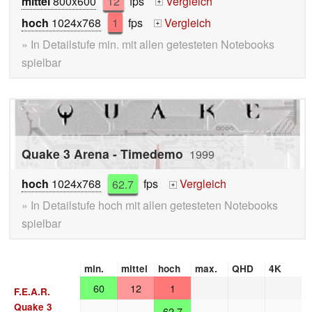
mittel
800x600
12
fps
Vergleich
+
hoch
1024x768
1
fps
Vergleich
+
» In Detailstufe min. mit allen getesteten Notebooks
spielbar
Quake 3 Arena - Timedemo
1999
hoch
1024x768
62.7
fps
Vergleich
+
» In Detailstufe hoch mit allen getesteten Notebooks
spielbar
min.
mittel
hoch
max.
QHD
4K
60
12
1
F.E.A.R.
Quake 3
62.7