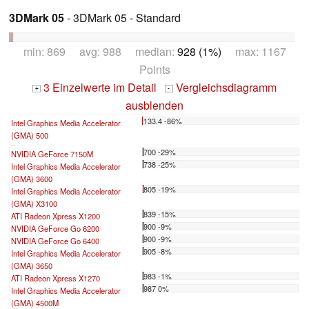
3DMark 05
- 3DMark 05 - Standard
min: 869 avg: 988 median:
928 (1%)
max: 1167
Points
3 Einzelwerte im Detail
Vergleichsdiagramm
+
-
ausblenden
133.4 -86%
Intel Graphics Media Accelerator
(GMA) 500
...
700 -29%
NVIDIA GeForce 7150M
738 -25%
Intel Graphics Media Accelerator
(GMA) 3600
805 -19%
Intel Graphics Media Accelerator
(GMA) X3100
839 -15%
ATI Radeon Xpress X1200
900 -9%
NVIDIA GeForce Go 6200
900 -9%
NVIDIA GeForce Go 6400
905 -8%
Intel Graphics Media Accelerator
(GMA) 3650
983 -1%
ATI Radeon Xpress X1270
987 0%
Intel Graphics Media Accelerator
(GMA) 4500M