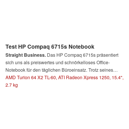
Test HP Compaq 6715s Notebook
Straight Business.
Das HP Compaq 6715s präsentiert
sich uns als preiswertes und schnörkelloses Office-
Notebook für den täglichen Büroeinsatz. Trotz seines
geringen Kaufpreises überzeugen Verarbeitung,
AMD Turion 64 X2 TL-60, ATI Radeon Xpress 1250, 15.4",
Ergnonomie und Eingabgegeräte des 15.4-Zöllers mit
2.7 kg
AMD-Technik durchweg. An Schnittstellen ist dafür nur
das absolut Nötigste vertreten.