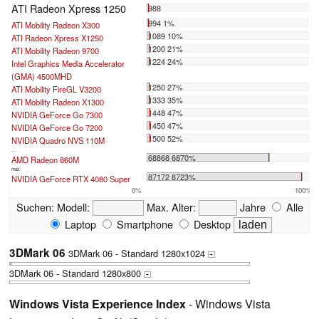
ATI Radeon Xpress 1250
988
994 1%
ATI Mobility Radeon X300
1089 10%
ATI Radeon Xpress X1250
1200 21%
ATI Mobility Radeon 9700
1224 24%
Intel Graphics Media Accelerator
(GMA) 4500MHD
1250 27%
ATI Mobility FireGL V3200
1333 35%
ATI Mobility Radeon X1300
1448 47%
NVIDIA GeForce Go 7300
1450 47%
NVIDIA GeForce Go 7200
1500 52%
NVIDIA Quadro NVS 110M
...
68868 6870%
AMD Radeon 860M
max:
87172 8723%
NVIDIA GeForce RTX 4080 Super
0%
100%
Suchen:
Modell:
Max. Alter:
Jahre
Alle
Laptop
Smartphone
Desktop
3DMark 06
3DMark 06 - Standard 1280x1024
+
3DMark 06 - Standard 1280x800
+
Windows Vista Experience Index
- Windows Vista