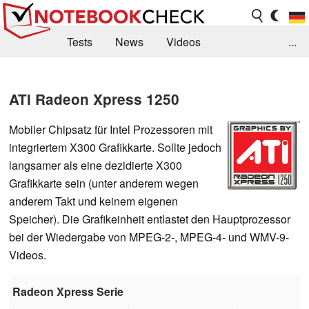
Tests
News
Videos
...
Benchmarks & Tech
Externe Tests
ATI Radeon Xpress 1250
Kaufberatung
Deals
Suche
Jobs
Mobiler Chipsatz für Intel Prozessoren mit
Forum
integriertem X300 Grafikkarte. Sollte jedoch
langsamer als eine dezidierte X300
Grafikkarte sein (unter anderem wegen
anderem Takt und keinem eigenen
Speicher). Die Grafikeinheit entlastet den Hauptprozessor
bei der Wiedergabe von MPEG-2-, MPEG-4- und WMV-9-
Videos.
Radeon Xpress Serie