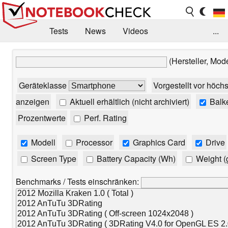
Tests
News
Videos
...
Benchmarks & Tech
Externe Tests
(Hersteller, Mod
Kaufberatung
Deals
Suche
Jobs
Geräteklasse
Vorgestellt vor höch
Forum
anzeigen
Aktuell erhältlich (nicht archiviert)
Balk
Prozentwerte
Perf. Rating
Modell
Processor
Graphics Card
Drive
Screen Type
Battery Capacity (Wh)
Weight (
Benchmarks / Tests einschränken: