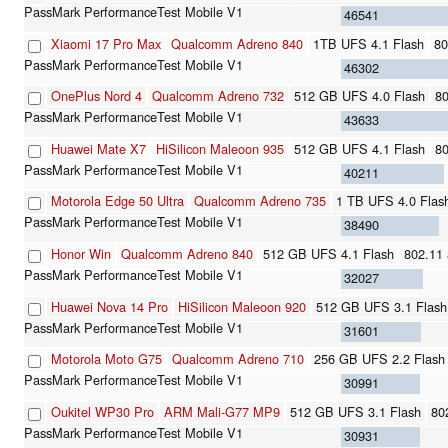
46541
Xiaomi 17 Pro Max
Qualcomm Adreno 840
1TB UFS 4.1 Flash
802
46302
OnePlus Nord 4
Qualcomm Adreno 732
512 GB UFS 4.0 Flash
80
43633
Huawei Mate X7
HiSilicon Maleoon 935
512 GB UFS 4.1 Flash
80
40211
Motorola Edge 50 Ultra
Qualcomm Adreno 735
1 TB UFS 4.0 Flas
38490
Honor Win
Qualcomm Adreno 840
512 GB UFS 4.1 Flash
802.11 a/
32027
Huawei Nova 14 Pro
HiSilicon Maleoon 920
512 GB UFS 3.1 Flash
31601
Motorola Moto G75
Qualcomm Adreno 710
256 GB UFS 2.2 Flash
30991
Oukitel WP30 Pro
ARM Mali-G77 MP9
512 GB UFS 3.1 Flash
80
30931