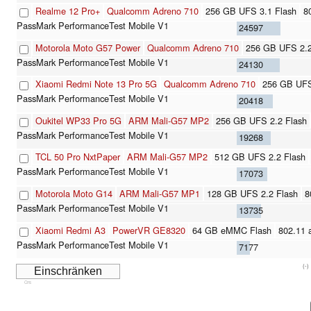
Realme 12 Pro+
Qualcomm Adreno 710
256 GB UFS 3.1 Flash
8
24597
Motorola Moto G57 Power
Qualcomm Adreno 710
256 GB UFS 2.2
24130
Xiaomi Redmi Note 13 Pro 5G
Qualcomm Adreno 710
256 GB UFS
20418
Oukitel WP33 Pro 5G
ARM Mali-G57 MP2
256 GB UFS 2.2 Flash
19268
TCL 50 Pro NxtPaper
ARM Mali-G57 MP2
512 GB UFS 2.2 Flash
17073
Motorola Moto G14
ARM Mali-G57 MP1
128 GB UFS 2.2 Flash
8
13735
Xiaomi Redmi A3
PowerVR GE8320
64 GB eMMC Flash
802.11 
7177
(-)
Cns