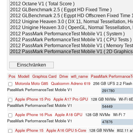
Pos
Modell
Graphics Card
Drive
wifi_name
PassMark PerformanceTe
Motorola Moto G85
Qualcomm Adreno 619
256 GB UFS 2.2 Flash
291780
Apple iPhone 15 Pro
Apple A17 Pro GPU
128 GB NVMe
Wi-Fi 6
54449
Apple iPhone 16 Plus
Apple A18 GPU
128 GB NVMe
Wi-Fi 7
47876
Apple iPhone 15
Apple A16 GPU 5-Core
128 GB NVMe
802.11 a/