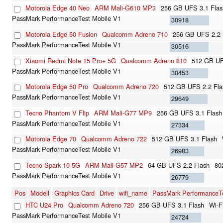
Motorola Edge 40 Neo
ARM Mali-G610 MP3
256 GB UFS 3.1 Flas
30918
Motorola Edge 50 Fusion
Qualcomm Adreno 710
256 GB UFS 2.2 
30516
Xiaomi Redmi Note 15 Pro+ 5G
Qualcomm Adreno 810
512 GB UF
30453
Motorola Edge 50 Pro
Qualcomm Adreno 720
512 GB UFS 2.2 Fla
29649
Tecno Phantom V Flip
ARM Mali-G77 MP9
256 GB UFS 3.1 Flash
27334
Motorola Edge 70
Qualcomm Adreno 722
512 GB UFS 3.1 Flash
26983
Tecno Spark 10 5G
ARM Mali-G57 MP2
64 GB UFS 2.2 Flash
80
26779
Pos
Modell
Graphics Card
Drive
wifi_name
PassMark PerformanceTe
HTC U24 Pro
Qualcomm Adreno 720
256 GB UFS 3.1 Flash
Wi-F
24724