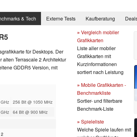
nchmarks & Tech
Externe Tests
Kaufberatung
Deal
»
Vergleich mobiler
R5
Grafikkarten
Liste aller mobiler
rafikkarte für Desktops. Der
Grafikkarten mit
 alten Terrascale 2 Architektur
Kurzinformationen
seltene GDDR5 Version, mit
sortiert nach Leistung
»
Mobile Grafikkarten -
Benchmarkliste
Sortier- und filterbare
 GHz
256 Bit @ 1050 MHz
Benchmark-Liste
 GHz
64 Bit @ 900 MHz
»
Spieleliste
Welche Spiele laufen mit
 2