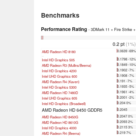
Benchmarks
Performance Rating
- 3DMark 11 + Fire Strike 
0.2 pt
(1%)
0.0639 -69
AMD Radeon HD 8180
...
0.1798 -12
Intel HD Graphics 505
0.1849 -10
AMD Radeon R3 (Mullins/Beema)
0.1902 -7%
Intel HD Graphics 4200
0.1908 -7%
Intel UHD Graphics 600
0.191 -7%
AMD Radeon R4 (Kaveri)
0.1935 -5%
Intel HD Graphics 5300
0.1961 -4%
AMD Radeon HD 7480D
0.2001 -2%
Intel UHD Graphics 605
0.204 0%
Intel HD Graphics (Broadwell)
AMD Radeon HD 6450 GDDR5
0.2045
0.2047 0%
AMD Radeon HD 8450G
0.2093 2%
AMD Radeon HD 8610G
0.2115 3%
Intel HD Graphics 4000
0.219 7%
AMD Radeon R4 (Beema)