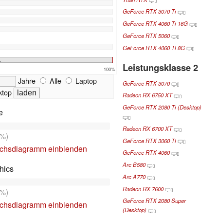
GeForce RTX 3070 Ti
GeForce RTX 4060 Ti 16G
GeForce RTX 5060
GeForce RTX 4060 Ti 8G
%
Leistungsklasse 2
100%
Jahre
Alle
Laptop
GeForce RTX 3070
top
Radeon RX 6750 XT
GeForce RTX 2080 Ti (Desktop)
e
Radeon RX 6700 XT
%)
GeForce RTX 3060 Ti
ichsdiagramm einblenden
GeForce RTX 4060
Arc B580
hics
Arc A770
Radeon RX 7600
%)
GeForce RTX 2080 Super
ichsdiagramm einblenden
(Desktop)