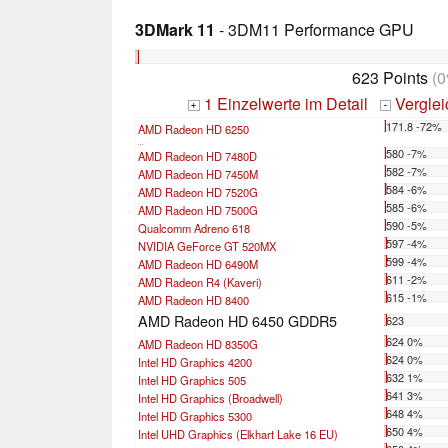
3DMark 11
- 3DM11 Performance GPU
623 Points
(0
1 Einzelwerte im Detail
Vergle
+
-
171.8 -72%
AMD Radeon HD 6250
...
580 -7%
AMD Radeon HD 7480D
582 -7%
AMD Radeon HD 7450M
584 -6%
AMD Radeon HD 7520G
585 -6%
AMD Radeon HD 7500G
590 -5%
Qualcomm Adreno 618
597 -4%
NVIDIA GeForce GT 520MX
599 -4%
AMD Radeon HD 6490M
611 -2%
AMD Radeon R4 (Kaveri)
615 -1%
AMD Radeon HD 8400
AMD Radeon HD 6450 GDDR5
623
624 0%
AMD Radeon HD 8350G
624 0%
Intel HD Graphics 4200
632 1%
Intel HD Graphics 505
641 3%
Intel HD Graphics (Broadwell)
648 4%
Intel HD Graphics 5300
650 4%
Intel UHD Graphics (Elkhart Lake 16 EU)