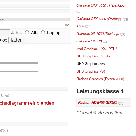
GeForce GTX 1050 Ti (Desktop)
GeForce GTX 1050 (Desktop)
30%
100%
T600
Jahre
Alle
Laptop
GeForce GT 1030 (Desktop)
top
GeForce GT 710
Intel Graphics 2 Xe3 PTL
*
UHD Graphics 32EUs
UHD Graphics 750
UHD Graphics 730
Radeon Graphics (Ryzen 7000)
Leistungsklasse 4
40%)
ichsdiagramm einblenden
Radeon HD 6450 GDDR5
* Geschätzte Position
8%)