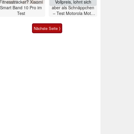
Fitnesstracker? Xiaomi
Vollpreis, lohnt sich
Smart Band 10 Pro im
aber als Schnäppchen
Test
– Test Motorola Moto
G47 Smartphone
Nächste Seite ⟩