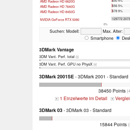
650 4%
AMD Radeon HD 6620G
656 5%
AMD Radeon HD 7640G
678 9%
AMD Radeon HD 8450G
...
129772 207
NVIDIA GeForce RTX 5090
0%
Suchen:
Modell:
Max. Alter:
Smartphone
Desk
3DMark Vantage
3DM Vant. Perf. total
+
3DM Vant. Perf. GPU no PhysX
+
3DMark 2001SE
- 3DMark 2001 - Standard
38450 Points
(
1 Einzelwerte im Detail
Vergle
+
+
3DMark 03
- 3DMark 03 - Standard
15844 Points
(