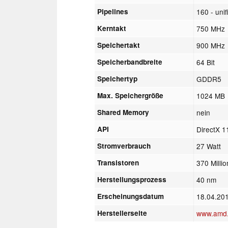
Pipelines
160 - unif
Kerntakt
750 MHz
Speichertakt
900 MHz
Speicherbandbreite
64 Bit
Speichertyp
GDDR5
Max. Speichergröße
1024 MB
Shared Memory
nein
API
DirectX 1
Stromverbrauch
27 Watt
Transistoren
370 Milli
Herstellungsprozess
40 nm
Erscheinungsdatum
18.04.20
Herstellerseite
www.amd