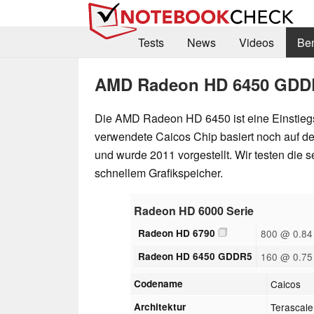
Tests
News
Videos
Be
AMD Radeon HD 6450 GDD
Die AMD Radeon HD 6450 ist eine Einstiegsg
verwendete Caicos Chip basiert noch auf der
und wurde 2011 vorgestellt. Wir testen die 
schnellem Grafikspeicher.
Radeon HD 6000 Serie
Radeon HD 6790
800 @ 0.84
Radeon HD 6450 GDDR5
160 @ 0.75
Codename
Caicos
Architektur
Terascale