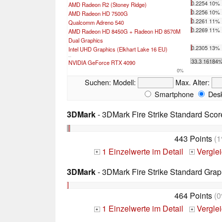
0.2254 10%
AMD Radeon R2 (Stoney Ridge)
0.2256 10%
AMD Radeon HD 7500G
0.2261 11%
Qualcomm Adreno 540
0.2269 11%
AMD Radeon HD 8450G + Radeon HD 8570M
Dual Graphics
0.2305 13%
Intel UHD Graphics (Elkhart Lake 16 EU)
...
33.3 16184
NVIDIA GeForce RTX 4090
0%
Suchen:
Modell:
Max. Alter:
Smartphone
Desk
3DMark
- 3DMark Fire Strike Standard Scor
443 Points
(1
1 Einzelwerte im Detail
Vergle
+
+
3DMark
- 3DMark Fire Strike Standard Grap
464 Points
(0
1 Einzelwerte im Detail
Vergle
+
+