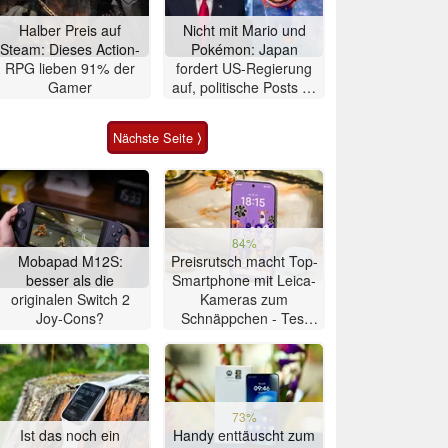
Halber Preis auf
Nicht mit Mario und
Steam: Dieses Action-
Pokémon: Japan
RPG lieben 91% der
fordert US-Regierung
Gamer
auf, politische Posts zu
stoppen
Nächste Seite ⟩
84%
Mobapad M12S:
Preisrutsch macht Top-
besser als die
Smartphone mit Leica-
originalen Switch 2
Kameras zum
Joy-Cons?
Schnäppchen - Test
Xiaomi 17T
73%
Ist das noch ein
Handy enttäuscht zum