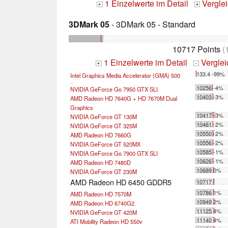
1 Einzelwerte im Detail
Vergle
+
+
3DMark 05
- 3DMark 05 - Standard
10717 Points
(
1 Einzelwerte im Detail
Vergle
+
-
133.4 -99%
Intel Graphics Media Accelerator (GMA) 500
...
10256 -4%
NVIDIA GeForce Go 7950 GTX SLI
10403 -3%
AMD Radeon HD 7640G + HD 7670M Dual
Graphics
10417 -3%
NVIDIA GeForce GT 130M
10461 -2%
NVIDIA GeForce GT 325M
10550 -2%
AMD Radeon HD 7660G
10556 -2%
NVIDIA GeForce GT 520MX
10585 -1%
NVIDIA GeForce Go 7900 GTX SLI
10626 -1%
AMD Radeon HD 7480D
10689 0%
NVIDIA GeForce GT 230M
AMD Radeon HD 6450 GDDR5
10717
10786 1%
AMD Radeon HD 7570M
10949 2%
AMD Radeon HD 6740G2
11125 4%
NVIDIA GeForce GT 420M
11140 4%
ATI Mobility Radeon HD 550v