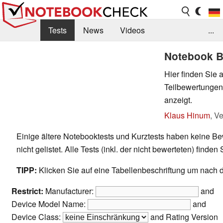
Tests
News
Videos
...
Benchmarks & Tech
Externe Tests
Notebook B
Hier finden Sie 
Kaufberatung
Deals
Suche
Jobs
Teilbewertungen
Forum
anzeigt.
Klaus Hinum
,
Ve
Einige ältere Notebooktests und Kurztests haben keine Be
nicht gelistet. Alle Tests (inkl. der nicht bewerteten) finden
TIPP:
Klicken Sie auf eine Tabellenbeschriftung um nach di
Restrict:
Manufacturer:
and
Device Model Name:
and
Device Class:
and Rating Version