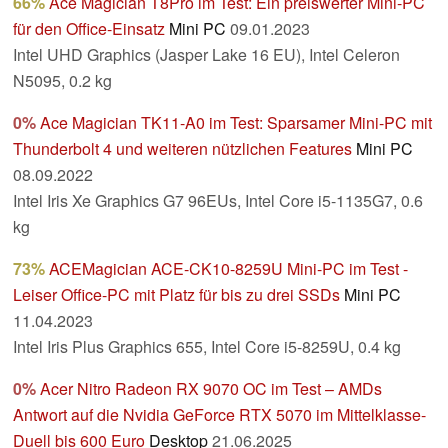
66%
Ace Magician T8Pro im Test: Ein preiswerter Mini-PC
für den Office-Einsatz
Mini PC
09.01.2023
Intel UHD Graphics (Jasper Lake 16 EU), Intel Celeron
N5095, 0.2 kg
0%
Ace Magician TK11-A0 im Test: Sparsamer Mini-PC mit
Thunderbolt 4 und weiteren nützlichen Features
Mini PC
08.09.2022
Intel Iris Xe Graphics G7 96EUs, Intel Core i5-1135G7, 0.6
kg
73%
ACEMagician ACE-CK10-8259U Mini-PC im Test -
Leiser Office-PC mit Platz für bis zu drei SSDs
Mini PC
11.04.2023
Intel Iris Plus Graphics 655, Intel Core i5-8259U, 0.4 kg
0%
Acer Nitro Radeon RX 9070 OC im Test – AMDs
Antwort auf die Nvidia GeForce RTX 5070 im Mittelklasse-
Duell bis 600 Euro
Desktop
21.06.2025