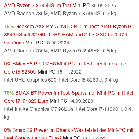
AMD Ryzen 7 8745HS im Test
Mini PC
30.05.2025
AMD Radeon 780M, AMD Ryzen 7 8745HS, 0.7 kg
78%
Geekom AX8 Pro AI-NUC-PC im Test: AMD Ryzen 9
8945HS mit 32 GB DDR5-RAM und 2-TB-SSD im 0,47-L-
Gehäuse
Mini PC
18.08.2024
AMD Radeon 780M, AMD Ryzen 9 8945HS, 0.5 kg
0%
BMax B5 Pro G7H8 Mini-PC im Test: Debüt des Intel
Core i5-8260U
Mini PC
18.11.2022
Intel UHD Graphics 620, Intel Core i5-8260U, 0.4 kg
78%
BMAX B7 Power im Test: Sparsamer Mini-PC mit Intel
Core i7 für 320 Euro
Mini PC
14.09.2023
Intel Iris Xe Graphics G7 96EUs, Intel Core i7-11390H, 0.4
kg
0%
Bmax B9 Power im Check - Was leistet der Mini-PC mit
Intel Core i9 für 500 Euro?
Mini PC
14.05.2025