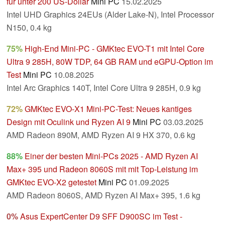
für unter 200 US-Dollar
Mini PC
15.02.2025
Intel UHD Graphics 24EUs (Alder Lake-N), Intel Processor
N150, 0.4 kg
75%
High-End Mini-PC - GMKtec EVO-T1 mit Intel Core
Ultra 9 285H, 80W TDP, 64 GB RAM und eGPU-Option im
Test
Mini PC
10.08.2025
Intel Arc Graphics 140T, Intel Core Ultra 9 285H, 0.9 kg
72%
GMKtec EVO-X1 Mini-PC-Test: Neues kantiges
Design mit Oculink und Ryzen AI 9
Mini PC
03.03.2025
AMD Radeon 890M, AMD Ryzen AI 9 HX 370, 0.6 kg
88%
Einer der besten Mini-PCs 2025 - AMD Ryzen AI
Max+ 395 und Radeon 8060S mit mit Top-Leistung im
GMKtec EVO-X2 getestet
Mini PC
01.09.2025
AMD Radeon 8060S, AMD Ryzen AI Max+ 395, 1.6 kg
0%
Asus ExpertCenter D9 SFF D900SC im Test -