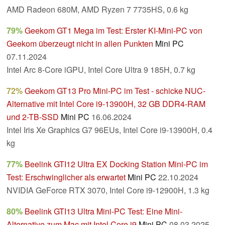
AMD Radeon 680M, AMD Ryzen 7 7735HS, 0.6 kg
79%
Geekom GT1 Mega im Test: Erster KI-Mini-PC von
Geekom überzeugt nicht in allen Punkten
Mini PC
07.11.2024
Intel Arc 8-Core iGPU, Intel Core Ultra 9 185H, 0.7 kg
72%
Geekom GT13 Pro Mini-PC im Test - schicke NUC-
Alternative mit Intel Core i9-13900H, 32 GB DDR4-RAM
und 2-TB-SSD
Mini PC
16.06.2024
Intel Iris Xe Graphics G7 96EUs, Intel Core i9-13900H, 0.4
kg
77%
Beelink GTI12 Ultra EX Docking Station Mini-PC im
Test: Erschwinglicher als erwartet
Mini PC
22.10.2024
NVIDIA GeForce RTX 3070, Intel Core i9-12900H, 1.3 kg
80%
Beelink GTI13 Ultra Mini-PC Test: Eine Mini-
Alternative zum Mac mit Intel Core i9
Mini PC
08.03.2025