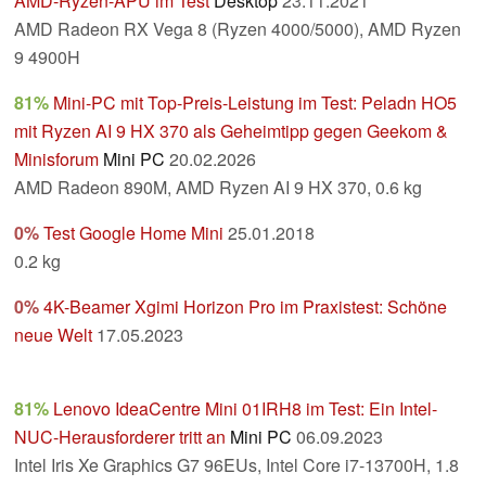
AMD-Ryzen-APU im Test
Desktop
23.11.2021
AMD Radeon RX Vega 8 (Ryzen 4000/5000), AMD Ryzen
9 4900H
81%
Mini-PC mit Top-Preis-Leistung im Test: Peladn HO5
mit Ryzen AI 9 HX 370 als Geheimtipp gegen Geekom &
Minisforum
Mini PC
20.02.2026
AMD Radeon 890M, AMD Ryzen AI 9 HX 370, 0.6 kg
0%
Test Google Home Mini
25.01.2018
0.2 kg
0%
4K-Beamer Xgimi Horizon Pro im Praxistest: Schöne
neue Welt
17.05.2023
81%
Lenovo IdeaCentre Mini 01IRH8 im Test: Ein Intel-
NUC-Herausforderer tritt an
Mini PC
06.09.2023
Intel Iris Xe Graphics G7 96EUs, Intel Core i7-13700H, 1.8