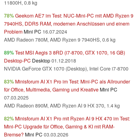
11800H, 0.8 kg
78%
Geekom AE7 im Test: NUC-Mini-PC mit AMD Ryzen 9
7940HS, DDR5 RAM, modernen Anschlüssen und einem
Problem
Mini PC
16.07.2024
AMD Radeon 780M, AMD Ryzen 9 7940HS, 0.6 kg
89%
Test MSI Aegis 3 8RD (i7-8700, GTX 1070, 16 GB)
Desktop-PC
Desktop
01.12.2018
NVIDIA GeForce GTX 1070 (Desktop), Intel Core i7-8700
83%
Minisforum AI X1 Pro im Test: Mini-PC als Allrounder
für Office, Multimedia, Gaming und Kreative
Mini PC
07.03.2025
AMD Radeon 890M, AMD Ryzen AI 9 HX 370, 1.4 kg
82%
Minisforum AI X1 Pro mit Ryzen AI 9 HX 470 im Test:
Mini-PC Upgrade für Office, Gaming & KI mit RAM-
Bremse?
Mini PC
03.03.2026