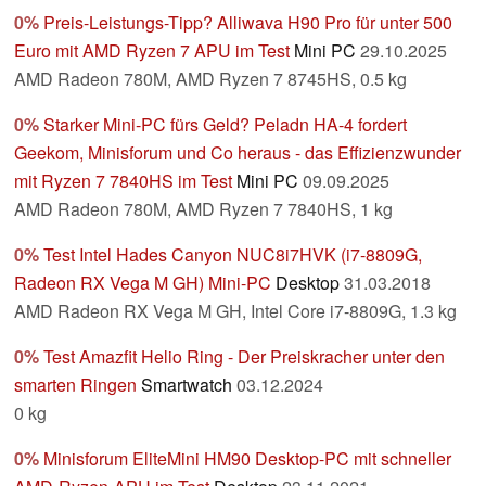
0%
Preis-Leistungs-Tipp? Alliwava H90 Pro für unter 500
Euro mit AMD Ryzen 7 APU im Test
Mini PC
29.10.2025
AMD Radeon 780M, AMD Ryzen 7 8745HS, 0.5 kg
0%
Starker Mini-PC fürs Geld? Peladn HA-4 fordert
Geekom, Minisforum und Co heraus - das Effizienzwunder
mit Ryzen 7 7840HS im Test
Mini PC
09.09.2025
AMD Radeon 780M, AMD Ryzen 7 7840HS, 1 kg
0%
Test Intel Hades Canyon NUC8i7HVK (i7-8809G,
Radeon RX Vega M GH) Mini-PC
Desktop
31.03.2018
AMD Radeon RX Vega M GH, Intel Core i7-8809G, 1.3 kg
0%
Test Amazfit Helio Ring - Der Preiskracher unter den
smarten Ringen
Smartwatch
03.12.2024
0 kg
0%
Minisforum EliteMini HM90 Desktop-PC mit schneller