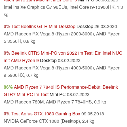
Intel Iris Xe Graphics G7 96EUs, Intel Core i9-13900HK, 1.3
kg
0%
Test Beelink GT-R Mini-Desktop
Desktop
26.08.2020
AMD Radeon RX Vega 8 (Ryzen 2000/3000), AMD Ryzen
5 3550H, 0.8 kg
0%
Beelink GTR5 Mini-PC von 2022 im Test: Ein Intel NUC
mit AMD Ryzen 9
Desktop
03.02.2022
AMD Radeon RX Vega 8 (Ryzen 4000/5000), AMD Ryzen
9 5900HX, 0.7 kg
86%
AMD Ryzen 7 7840HS Performance-Debüt: Beelink
GTR7 Mini-PC im Test
Mini PC
08.07.2023
AMD Radeon 780M, AMD Ryzen 7 7840HS, 0.9 kg
0%
Test Aorus GTX 1080 Gaming Box
09.05.2018
NVIDIA GeForce GTX 1080 (Desktop), 2.4 kg