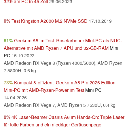
32:9 am PC in 45 Zoll
29.06.2023
0%
Test Kingston A2000 M.2 NVMe SSD
17.10.2019
81%
Geekom A5 im Test: Roséfarbener Mini-PC als NUC-
Alternative mit AMD Ryzen 7 APU und 32-GB-RAM
Mini
PC
15.10.2023
AMD Radeon RX Vega 8 (Ryzen 4000/5000), AMD Ryzen
7 5800H, 0.6 kg
73%
Kompakt & effizient: Geekom A5 Pro 2026 Edition
Mini-PC mit AMD-Ryzen-Power im Test
Mini PC
14.04.2026
AMD Radeon RX Vega 7, AMD Ryzen 5 7530U, 0.4 kg
0%
4K Laser-Beamer Casiris A6 im Hands-On: Triple Laser
für tolle Farben und ein niedriger Geräuschpegel