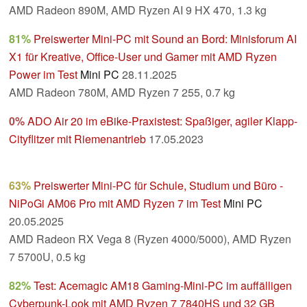
AMD Radeon 890M, AMD Ryzen AI 9 HX 470, 1.3 kg
81%
Preiswerter Mini-PC mit Sound an Bord: Minisforum AI
X1 für Kreative, Office-User und Gamer mit AMD Ryzen
Power im Test
Mini PC
28.11.2025
AMD Radeon 780M, AMD Ryzen 7 255, 0.7 kg
0%
ADO Air 20 im eBike-Praxistest: Spaßiger, agiler Klapp-
Cityflitzer mit Riemenantrieb
17.05.2023
63%
Preiswerter Mini-PC für Schule, Studium und Büro -
NiPoGi AM06 Pro mit AMD Ryzen 7 im Test
Mini PC
20.05.2025
AMD Radeon RX Vega 8 (Ryzen 4000/5000), AMD Ryzen
7 5700U, 0.5 kg
82%
Test: Acemagic AM18 Gaming-Mini-PC im auffälligen
Cyberpunk-Look mit AMD Ryzen 7 7840HS und 32 GB