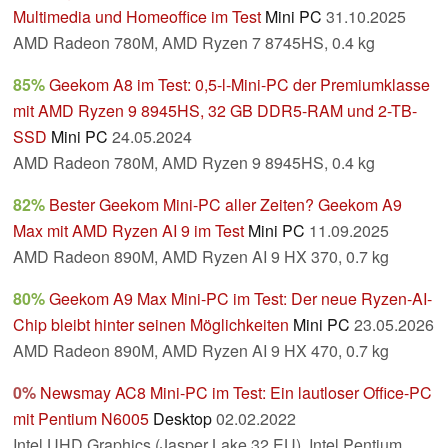
Multimedia und Homeoffice im Test
Mini PC
31.10.2025
AMD Radeon 780M, AMD Ryzen 7 8745HS, 0.4 kg
85%
Geekom A8 im Test: 0,5-l-Mini-PC der Premiumklasse
mit AMD Ryzen 9 8945HS, 32 GB DDR5-RAM und 2-TB-
SSD
Mini PC
24.05.2024
AMD Radeon 780M, AMD Ryzen 9 8945HS, 0.4 kg
82%
Bester Geekom Mini-PC aller Zeiten? Geekom A9
Max mit AMD Ryzen AI 9 im Test
Mini PC
11.09.2025
AMD Radeon 890M, AMD Ryzen AI 9 HX 370, 0.7 kg
80%
Geekom A9 Max Mini-PC im Test: Der neue Ryzen-AI-
Chip bleibt hinter seinen Möglichkeiten
Mini PC
23.05.2026
AMD Radeon 890M, AMD Ryzen AI 9 HX 470, 0.7 kg
0%
Newsmay AC8 Mini-PC im Test: Ein lautloser Office-PC
mit Pentium N6005
Desktop
02.02.2022
Intel UHD Graphics (Jasper Lake 32 EU), Intel Pentium