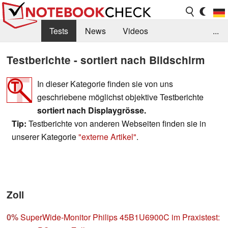
Tests
News
Videos
...
Benchmarks & Tech
Externe Tests
Testberichte - sortiert nach Bildschirm
Kaufberatung
Deals
Suche
Jobs
In dieser Kategorie finden sie von uns
geschriebene möglichst objektive Testberichte
Forum
sortiert nach Displaygrösse.
Tip:
Testberichte von anderen Webseiten finden sie in
unserer Kategorie
"externe Artikel"
.
Zoll
0%
SuperWide-Monitor Philips 45B1U6900C im Praxistest: