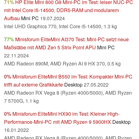
71%
HP Elite Mini 800 G9 Mini-PC im Test: leiser NUC-PC
mit Intel Core i5-14500, DDR5-RAM und modularem
Aufbau
Mini PC
19.07.2024
Intel UHD Graphics 770, Intel Core i5-14500, 1.3 kg
77%
Minisforum EliteMini AI370 Test: Mini-PC setzt neue
Maßstäbe mit AMD Zen 5 Strix Point APU
Mini PC
22.11.2024
AMD Radeon 890M, AMD Ryzen AI 9 HX 370, 0.5 kg
0%
Minisforum EliteMini B550 im Test: Kompakter Mini-PC
trifft auf externe Grafikkarte
Desktop
27.05.2022
AMD Radeon RX Vega 8 (Ryzen 4000/5000), AMD Ryzen
7 5700G, 1.1 kg
0%
Minisforum EliteMini HX90 im Test: Kleiner High-
Performance-Mini-PC mit AMD Ryzen 9 5900HX
Desktop
16.01.2022
AMD Radeon RX Vega 8 (Ryzen 4000/5000), AMD Ryzen