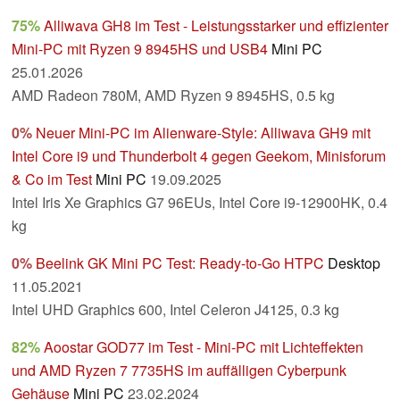
75%
Alliwava GH8 im Test - Leistungsstarker und effizienter
Mini-PC mit Ryzen 9 8945HS und USB4
Mini PC
25.01.2026
AMD Radeon 780M, AMD Ryzen 9 8945HS, 0.5 kg
0%
Neuer Mini-PC im Alienware-Style: Alliwava GH9 mit
Intel Core i9 und Thunderbolt 4 gegen Geekom, Minisforum
& Co im Test
Mini PC
19.09.2025
Intel Iris Xe Graphics G7 96EUs, Intel Core i9-12900HK, 0.4
kg
0%
Beelink GK Mini PC Test: Ready-to-Go HTPC
Desktop
11.05.2021
Intel UHD Graphics 600, Intel Celeron J4125, 0.3 kg
82%
Aoostar GOD77 im Test - Mini-PC mit Lichteffekten
und AMD Ryzen 7 7735HS im auffälligen Cyberpunk
Gehäuse
Mini PC
23.02.2024