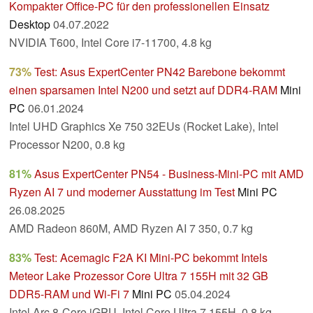
Kompakter Office-PC für den professionellen Einsatz
Desktop
04.07.2022
NVIDIA T600, Intel Core i7-11700, 4.8 kg
73%
Test: Asus ExpertCenter PN42 Barebone bekommt
einen sparsamen Intel N200 und setzt auf DDR4-RAM
Mini
PC
06.01.2024
Intel UHD Graphics Xe 750 32EUs (Rocket Lake), Intel
Processor N200, 0.8 kg
81%
Asus ExpertCenter PN54 - Business-Mini-PC mit AMD
Ryzen AI 7 und moderner Ausstattung im Test
Mini PC
26.08.2025
AMD Radeon 860M, AMD Ryzen AI 7 350, 0.7 kg
83%
Test: Acemagic F2A KI Mini-PC bekommt Intels
Meteor Lake Prozessor Core Ultra 7 155H mit 32 GB
DDR5-RAM und Wi-Fi 7
Mini PC
05.04.2024
Intel Arc 8-Core iGPU, Intel Core Ultra 7 155H, 0.8 kg