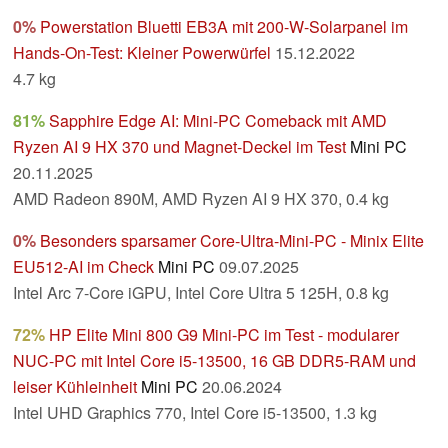
0%
Powerstation Bluetti EB3A mit 200-W-Solarpanel im
Hands-On-Test: Kleiner Powerwürfel
15.12.2022
4.7 kg
81%
Sapphire Edge AI: Mini-PC Comeback mit AMD
Ryzen AI 9 HX 370 und Magnet-Deckel im Test
Mini PC
20.11.2025
AMD Radeon 890M, AMD Ryzen AI 9 HX 370, 0.4 kg
0%
Besonders sparsamer Core-Ultra-Mini-PC - Minix Elite
EU512-AI im Check
Mini PC
09.07.2025
Intel Arc 7-Core iGPU, Intel Core Ultra 5 125H, 0.8 kg
72%
HP Elite Mini 800 G9 Mini-PC im Test - modularer
NUC-PC mit Intel Core i5-13500, 16 GB DDR5-RAM und
leiser Kühleinheit
Mini PC
20.06.2024
Intel UHD Graphics 770, Intel Core i5-13500, 1.3 kg