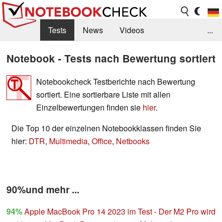
Tests
News
Videos
...
Benchmarks & Tech
Externe Tests
Notebook - Tests nach Bewertung sortiert
Kaufberatung
Deals
Suche
Jobs
Notebookcheck Testberichte nach Bewertung
sortiert. Eine sortierbare Liste mit allen
Forum
Einzelbewertungen finden sie
hier
.
Die Top 10 der einzelnen Notebookklassen finden Sie
hier:
DTR
,
Multimedia
,
Office
,
Netbooks
90%und mehr ...
94%
Apple MacBook Pro 14 2023 im Test - Der M2 Pro wird