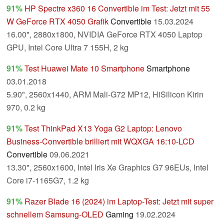
91%
HP Spectre x360 16 Convertible im Test: Jetzt mit 55
W GeForce RTX 4050 Grafik
Convertible
15.03.2024
16.00", 2880x1800, NVIDIA GeForce RTX 4050 Laptop
GPU, Intel Core Ultra 7 155H, 2 kg
91%
Test Huawei Mate 10 Smartphone
Smartphone
03.01.2018
5.90", 2560x1440, ARM Mali-G72 MP12, HiSilicon Kirin
970, 0.2 kg
91%
Test ThinkPad X13 Yoga G2 Laptop: Lenovo
Business-Convertible brilliert mit WQXGA 16:10-LCD
Convertible
09.06.2021
13.30", 2560x1600, Intel Iris Xe Graphics G7 96EUs, Intel
Core i7-1165G7, 1.2 kg
91%
Razer Blade 16 (2024) im Laptop-Test: Jetzt mit super
schnellem Samsung-OLED
Gaming
19.02.2024