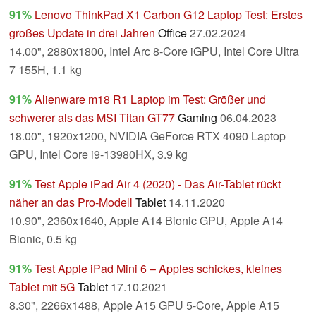
91%
Lenovo ThinkPad X1 Carbon G12 Laptop Test: Erstes
großes Update in drei Jahren
Office
27.02.2024
14.00", 2880x1800, Intel Arc 8-Core iGPU, Intel Core Ultra
7 155H, 1.1 kg
91%
Alienware m18 R1 Laptop im Test: Größer und
schwerer als das MSI Titan GT77
Gaming
06.04.2023
18.00", 1920x1200, NVIDIA GeForce RTX 4090 Laptop
GPU, Intel Core i9-13980HX, 3.9 kg
91%
Test Apple iPad Air 4 (2020) - Das Air-Tablet rückt
näher an das Pro-Modell
Tablet
14.11.2020
10.90", 2360x1640, Apple A14 Bionic GPU, Apple A14
Bionic, 0.5 kg
91%
Test Apple iPad Mini 6 – Apples schickes, kleines
Tablet mit 5G
Tablet
17.10.2021
8.30", 2266x1488, Apple A15 GPU 5-Core, Apple A15