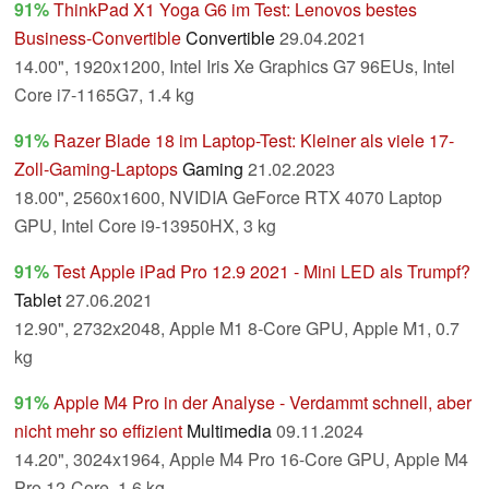
91%
ThinkPad X1 Yoga G6 im Test: Lenovos bestes
Business-Convertible
Convertible
29.04.2021
14.00", 1920x1200, Intel Iris Xe Graphics G7 96EUs, Intel
Core i7-1165G7, 1.4 kg
91%
Razer Blade 18 im Laptop-Test: Kleiner als viele 17-
Zoll-Gaming-Laptops
Gaming
21.02.2023
18.00", 2560x1600, NVIDIA GeForce RTX 4070 Laptop
GPU, Intel Core i9-13950HX, 3 kg
91%
Test Apple iPad Pro 12.9 2021 - Mini LED als Trumpf?
Tablet
27.06.2021
12.90", 2732x2048, Apple M1 8-Core GPU, Apple M1, 0.7
kg
91%
Apple M4 Pro in der Analyse - Verdammt schnell, aber
nicht mehr so effizient
Multimedia
09.11.2024
14.20", 3024x1964, Apple M4 Pro 16-Core GPU, Apple M4
Pro 12-Core, 1.6 kg