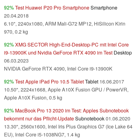
92%
Test Huawei P20 Pro Smartphone
Smartphone
20.04.2018
6.10", 2240x1080, ARM Mali-G72 MP12, HiSilicon Kirin
970, 0.2 kg
92%
XMG SECTOR High-End-Desktop-PC mit Intel Core
i9-13900K und Nvidia GeForce RTX 4090 im Test
Desktop
06.03.2023
NVIDIA GeForce RTX 4090, Intel Core i9-13900K
92%
Test Apple iPad Pro 10.5 Tablet
Tablet
16.06.2017
10.50", 2224x1668, Apple A10X Fusion GPU / PowerVR,
Apple A10X Fusion, 0.5 kg
92%
MacBook Pro 13 2020 im Test: Apples Subnotebook
bekommt nur das Pflicht-Update
Subnotebook
01.06.2020
13.30", 2560x1600, Intel Iris Plus Graphics G7 (Ice Lake 64
EU), Intel Core i5-1038NG7, 1.4 kg